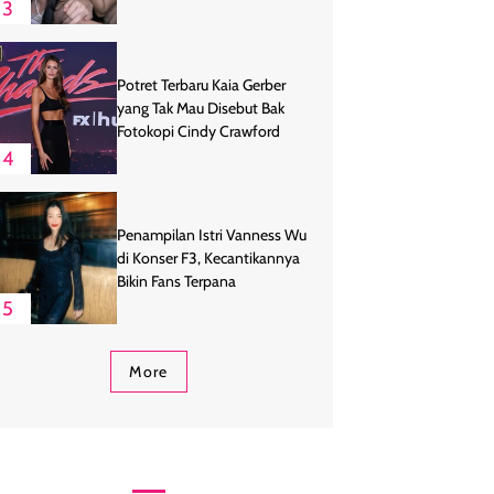
3
Potret Terbaru Kaia Gerber
yang Tak Mau Disebut Bak
Fotokopi Cindy Crawford
4
Penampilan Istri Vanness Wu
di Konser F3, Kecantikannya
Bikin Fans Terpana
5
More