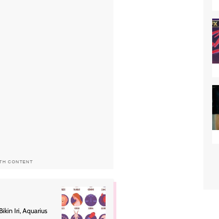
ITH CONTENT
in Iri, Aquarius