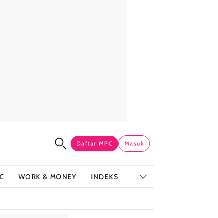
Daftar MPC
Masuk
C
WORK & MONEY
INDEKS