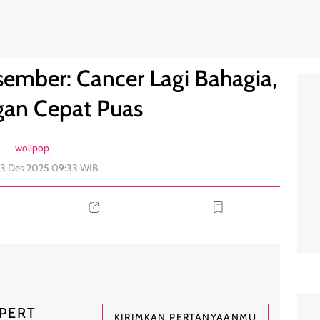
 Leo Jangan Cepat Puas
0
ember: Cancer Lagi Bahagia,
gan Cepat Puas
wolipop
03 Des 2025 09:33 WIB
PERT
KIRIMKAN PERTANYAANMU