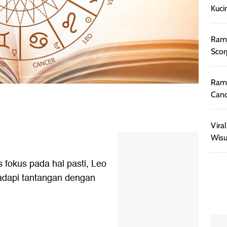
Kuci
Rama
Scor
Rama
Canc
Vira
Wisu
 fokus pada hal pasti, Leo
hadapi tantangan dengan