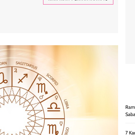
Rama
Saba
7 Ka