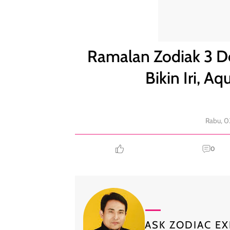
Ramalan Zodiak 3 Desember: Kemesraan Pisces Biki
Ramalan Zodiak 3 D
Bikin Iri, A
Rabu, 0
0
ASK ZODIAC EX