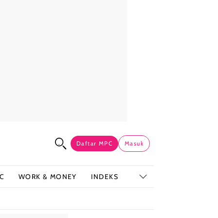
Daftar MPC
Masuk
C
WORK & MONEY
INDEKS