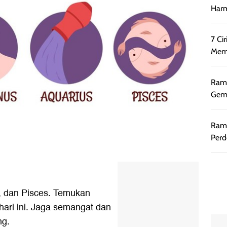
Harm
7 Ci
Memb
Rama
Gemi
Rama
Perd
, dan Pisces. Temukan
ari ini. Jaga semangat dan
ng.