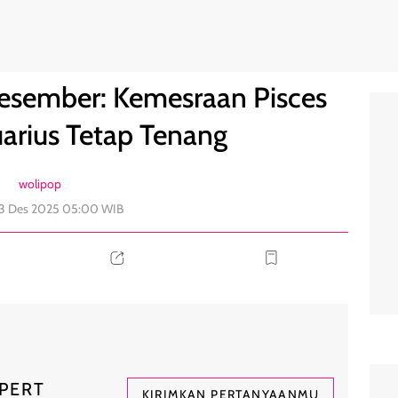
n Iri, Aquarius Tetap Tenang
0
esember: Kemesraan Pisces
quarius Tetap Tenang
wolipop
3 Des 2025 05:00 WIB
PERT
KIRIMKAN PERTANYAANMU