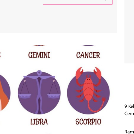
9 Ke
Cemb
Rama