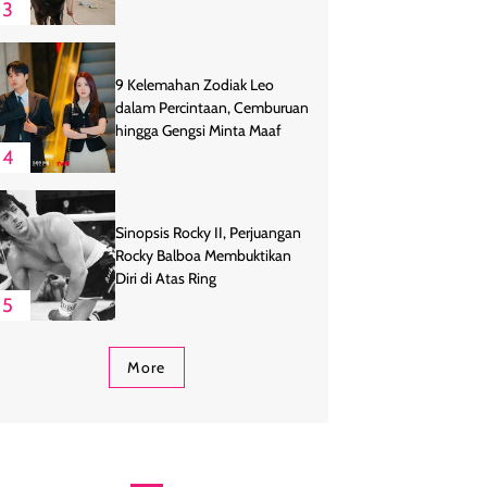
3
9 Kelemahan Zodiak Leo
dalam Percintaan, Cemburuan
hingga Gengsi Minta Maaf
4
Sinopsis Rocky II, Perjuangan
Rocky Balboa Membuktikan
Diri di Atas Ring
5
More