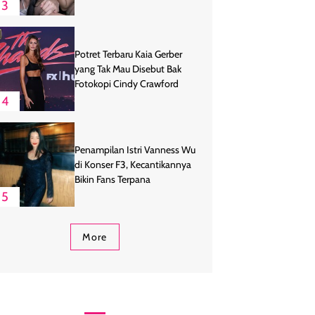
3
Potret Terbaru Kaia Gerber
yang Tak Mau Disebut Bak
Fotokopi Cindy Crawford
4
Penampilan Istri Vanness Wu
di Konser F3, Kecantikannya
Bikin Fans Terpana
5
More