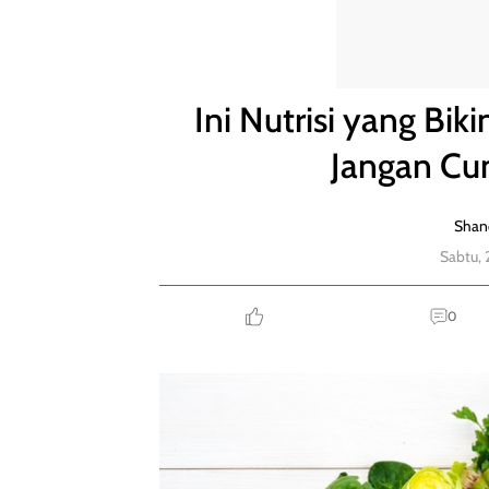
Ini Nutrisi yang Bikin Diet Lebih Cepat Berhasil, J
Ini Nutrisi yang Biki
Jangan Cu
Shand
Sabtu, 
0