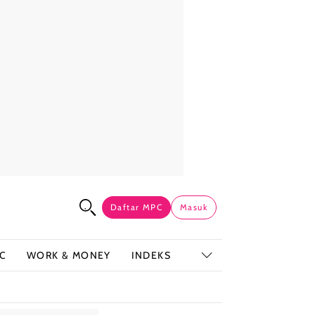
Daftar MPC
Masuk
C
WORK & MONEY
INDEKS