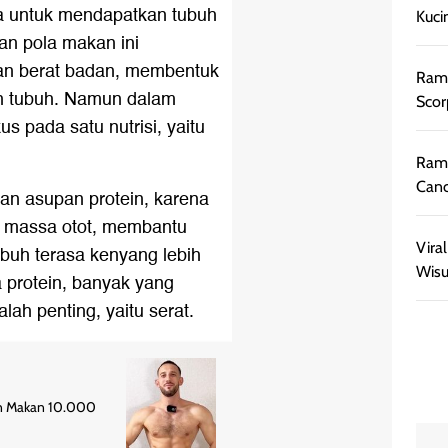
ra untuk mendapatkan tubuh
Kuci
an pola makan ini
n berat badan, membentuk
Rama
an tubuh. Namun dalam
Scor
s pada satu nutrisi, yaitu
Rama
Canc
an asupan protein, karena
a massa otot, membantu
Vira
buh terasa kenyang lebih
Wisu
a protein, banyak yang
alah penting, yaitu serat.
gan Makan 10.000