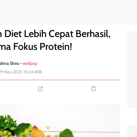
angan Cuma Fokus Protein!
0
n Diet Lebih Cepat Berhasil,
ma Fokus Protein!
rina Shira -
wolipop
29 Nov 2025 15:24 WIB