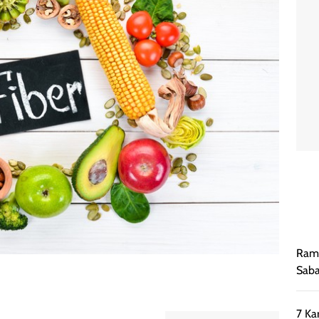
Rama
Saba
7 Ka