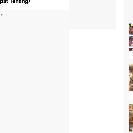
epat Tenang)
NT