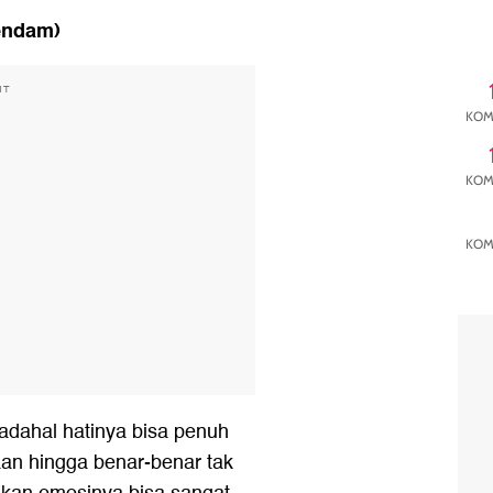
endam)
NT
KOM
KOM
KOM
 padahal hatinya bisa penuh
an hingga benar-benar tak