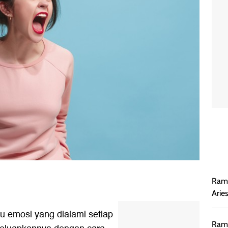
Rama
Arie
 emosi yang dialami setiap
Rama