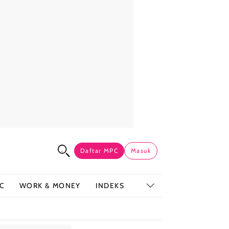
Daftar MPC
Masuk
C
WORK & MONEY
INDEKS