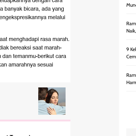
 meluapkannya dengan cara
Munc
a banyak bicara, ada yang
mengekspresikannya melalui
Rama
Naik
 saat menghadapi rasa marah.
iak bereaksi saat marah-
9 Ke
 dan temanmu-berikut cara
Cemb
kan amarahnya sesuai
Rama
Harm