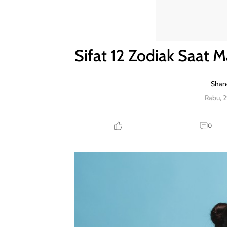
Sifat 12 Zodiak Saat Marah, Ini yang Paling Meledak
Sifat 12 Zodiak Saat M
Shand
Rabu, 
0