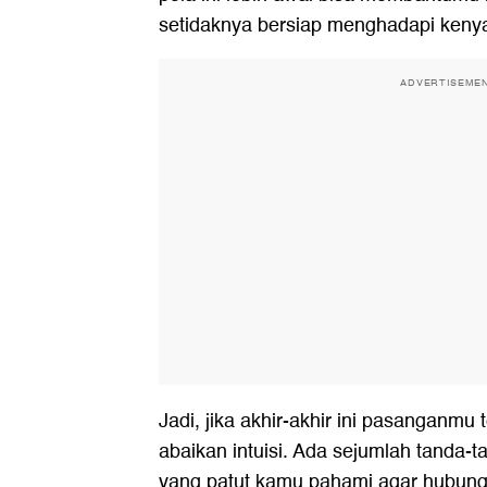
setidaknya bersiap menghadapi keny
ADVERTISEME
Jadi, jika akhir-akhir ini pasanganmu
abaikan intuisi. Ada sejumlah tanda-
yang patut kamu pahami agar hubung