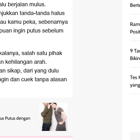
lu berjalan mulus.
Bert
jukkan tanda-tanda halus
alau kamu peka, sebenarnya
Rama
uan ingin putus sebelum
Posi
9 Ta
alanya, salah satu pihak
Bikin
an kehilangan arah.
an sikap, dari yang dulu
Tes 
ingin dan cuek tanpa alasan
yang
us Putus dengan