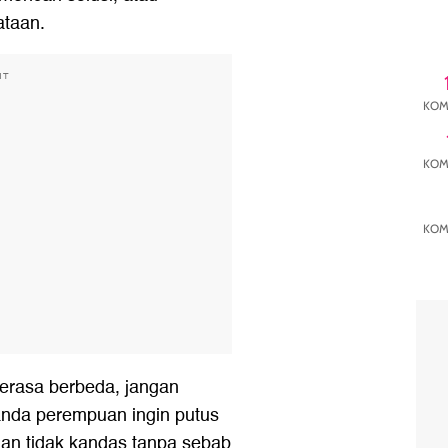
ataan.
NT
KOM
KOM
KOM
 terasa berbeda, jangan
tanda perempuan ingin putus
an tidak kandas tanpa sebab