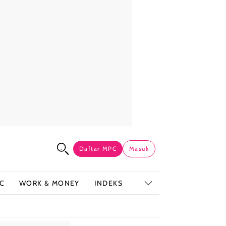
Daftar MPC
Masuk
C
WORK & MONEY
INDEKS