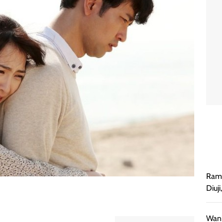
Rama
Diuji
Wani