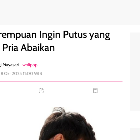
g Pria Abaikan
0
rempuan Ingin Putus yang
 Pria Abaikan
i Mayasari -
wolipop
08 Okt 2025 11:00 WIB