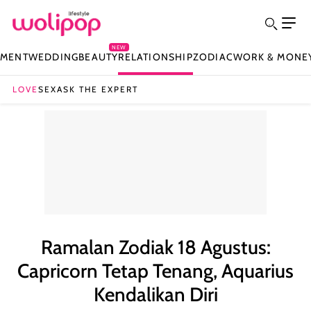
NEW
NMENT
WEDDING
BEAUTY
RELATIONSHIP
ZODIAC
WORK & MONE
LOVE
SEX
ASK THE EXPERT
Ramalan Zodiak 18 Agustus:
Capricorn Tetap Tenang, Aquarius
Kendalikan Diri