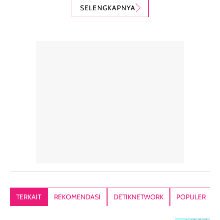
karena nyaman
perlindungan
teksturnya yg
SELENGKAPNYA
digunakan sebagai
harian dalam
milky lotion,
pelengkap
ukuran yang lebih
gampang
perawatan
praktis.
diratakan, ada
rambut sehari-
Kemasannya
sensai dinginy
hari. Pengalaman
ringkas sehingga
ada efek
penggunaan yang
mudah disimpan
lembabnya ju
konsisten menjadi
di dalam pouch
karna kulit aku
alasan produk ini
atau dibawa saat
kering meront
tetap masuk
bepergian. Dari
Kalau dipakai
dalam rutinitas.
penggunaan
dibawah mak
Hair mist ini
pertama,
juga ga peelin
memiliki aroma
teksturnya terasa
jadi nyaman gi
yang lembut dan
ringan dan mudah
Packagingnya 
memberikan
diratakan di kulit.
plastik tutup ul
kesan rambut
Produk juga
mutul botolny
lebih segar
memberikan hasil
meruncing jadi
TERKAIT
REKOMENDASI
DETIKNETWORK
POPULER
setelah
akhir yang
pas buat nakar
digunakan.
nyaman tanpa
sunscreennya.