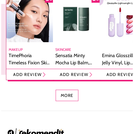
MAKEUP
SKINCARE
TimePhoria
Sensatia Minty
Emina Glosszill
Timeless Fixion Skin
Mocha Lip Balm,
Jelly Vinyl, Lip
Tint Stick,
Pelembap Bibir
Cream Glossy
ADD REVIEW
ADD REVIEW
ADD REVIE
Foundation dan
dengan Aroma
Ringan dengan 
Concealer 2-in-1
Cokelat
Bibir Plumpy
MORE