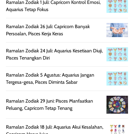
Ramalan Zodiak 1 Juli: Capricorn Kontrol Emosi,
Wanginya tidak
terasa lengket
terus udah SP
Aquarius Tetap Fokus
terasa berlebihan
berlebihan. Varian
40 yang pasti
sehingga tetap
Bright Glow
cocok dipakai 
nyaman dipakai
memberikan efek
aktifitas outdo
Ramalan Zodiak 26 Juli: Capricorn Banyak
untuk aktivitas
akhir yang
juga. baru
Persoalan, Pisces Kerja Keras
harian, baik
membuat kulit
pemakaaian 6
sebelum maupun
tampak lebih
bulan tapi ker
Ramalan Zodiak 24 Juli: Aquarius Kesetiaan Diuji,
setelah
cerah, namun
bersihnya mu
Pisces Tenangkan Diri
beraktivitas di luar
hasilnya tetap
ku
ruangan. Selain
dapat berbeda
Ramalan Zodiak 5 Agustus: Aquarius Jangan
memberikan
pada setiap jenis
Tergesa-gesa, Pisces Diminta Sabar
aroma pada
kulit. Produk ini
rambut, produk ini
mengandung
juga membantu
Amino dan
Ramalan Zodiak 29 Juni: Pisces Manfaatkan
rambut terasa
Vitamin C, serta
Peluang, Capricorn Tetap Tenang
lebih halus dan
dilengkapi SPF 35
mudah diatur
PA+++ untuk
setelah
membantu
Ramalan Zodiak 18 Juli: Aquarius Akui Kesalahan,
diaplikasikan.
melindungi kulit