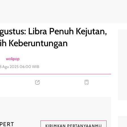
 Scorpio Raih Keberuntungan
0
ustus: Libra Penuh Kejutan,
aih Keberuntungan
wolipop
18 Agu 2025 06:00 WIB
PERT
KIRIMKAN PERTANYAANMU