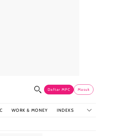
Daftar MPC
Masuk
C
WORK & MONEY
INDEKS