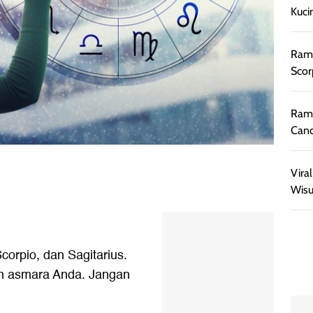
Kuci
Rama
Scor
Rama
Canc
Vira
Wisu
corpio, dan Sagitarius.
n asmara Anda. Jangan