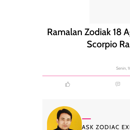
Ramalan Zodiak 18 Agustus: Libra Penuh Kejutan,
Ramalan Zodiak 18 Ag
Scorpio R
Senin, 
ASK ZODIAC EX