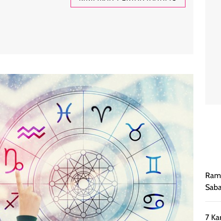
Rama
Saba
7 Ka