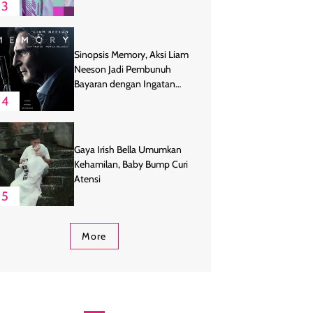
3
Sinopsis Memory, Aksi Liam
Neeson Jadi Pembunuh
Bayaran dengan Ingatan
Buruk
4
Gaya Irish Bella Umumkan
Kehamilan, Baby Bump Curi
Atensi
5
More