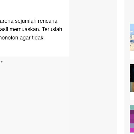
karena sejumlah rencana
hasil memuaskan. Teruslah
monoton agar tidak
NT