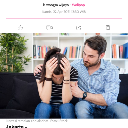
ki wongso wijoyo -
Wolipop
Kamis, 22 Apr 2021 12:30 WIB
0
Ilustrasi ramalan zodiak cinta. Foto: iStock
Jakarta
-