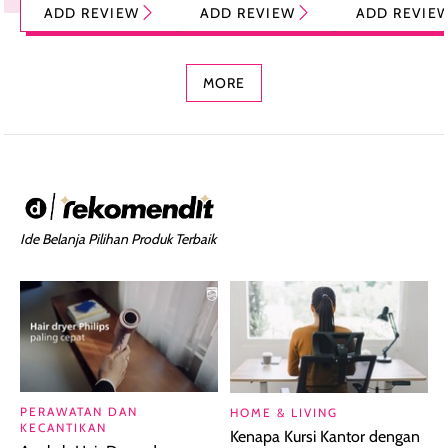
ADD REVIEW
ADD REVIEW
ADD REVIE
Foundation dan
dengan Aroma
Ringan dengan 
Concealer 2-in-1
Cokelat
Bibir Plumpy
MORE
Ide Belanja Pilihan Produk Terbaik
PERAWATAN DAN
HOME & LIVING
KECANTIKAN
Kenapa Kursi Kantor dengan