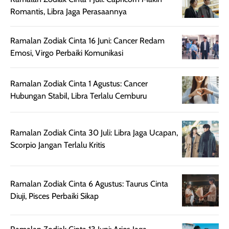
ruangan. Selain
dapat berbeda
Romantis, Libra Jaga Perasaannya
memberikan
pada setiap jenis
aroma pada
kulit. Produk ini
Ramalan Zodiak Cinta 16 Juni: Cancer Redam
rambut, produk ini
mengandung
Emosi, Virgo Perbaiki Komunikasi
juga membantu
Amino dan
rambut terasa
Vitamin C, serta
lebih halus dan
dilengkapi SPF 35
Ramalan Zodiak Cinta 1 Agustus: Cancer
mudah diatur
PA+++ untuk
Hubungan Stabil, Libra Terlalu Cemburu
setelah
membantu
diaplikasikan.
melindungi kulit
Kemasannya
dari paparan sinar
Ramalan Zodiak Cinta 30 Juli: Libra Jaga Ucapan,
praktis dengan
UV saat
Scorpio Jangan Terlalu Kritis
botol spray yang
beraktivitas di
mudah digunakan
siang hari.
dan cukup ringkas
Meskipun begitu,
Ramalan Zodiak Cinta 6 Agustus: Taurus Cinta
untuk dibawa saat
sunscreen tetap
Diuji, Pisces Perbaiki Sikap
bepergian.
perlu diaplikasikan
Semprotan yang
ulang sesuai