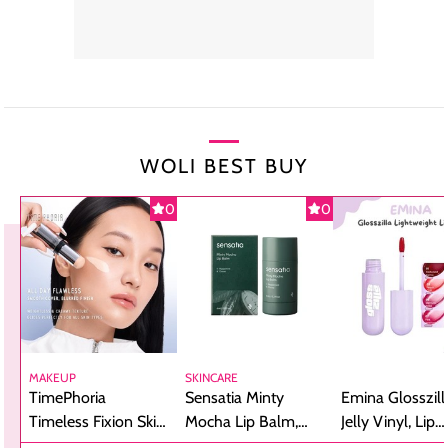
WOLI BEST BUY
0
0
MAKEUP
SKINCARE
TimePhoria
Sensatia Minty
Emina Glosszill
Timeless Fixion Skin
Mocha Lip Balm,
Jelly Vinyl, Lip
Tint Stick,
Pelembap Bibir
Cream Glossy