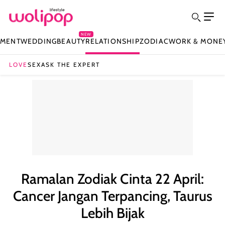
NEW
NMENT
WEDDING
BEAUTY
RELATIONSHIP
ZODIAC
WORK & MONE
LOVE
SEX
ASK THE EXPERT
Ramalan Zodiak Cinta 22 April:
Cancer Jangan Terpancing, Taurus
Lebih Bijak