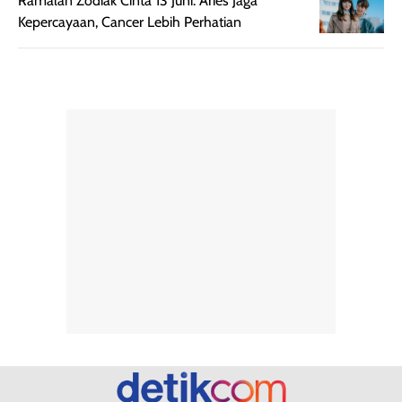
Ramalan Zodiak Cinta 13 Juni: Aries Jaga
dihasilkan juga
kebutuhan agar
Kepercayaan, Cancer Lebih Perhatian
merata sehingga
perlindungannya
memudahkan
tetap optimal.
pengaplikasian
Karena baru
tanpa membuat
pertama kali
rambut terasa
mencoba, review
berat. Perlu
ini berfokus pada
diingat bahwa
kesan awal
ketahanan aroma
penggunaan.
dapat berbeda
Penilaian
pada setiap orang,
mengenai
tergantung jenis
performa dalam
rambut, aktivitas,
jangka panjang,
dan kondisi
seperti
lingkungan.
kenyamanan
Namun, dari
setelah
pengalaman
pemakaian rutin
penggunaan
atau
hingga repurchase
kecocokannya