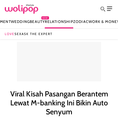
NEW
NMENT
WEDDING
BEAUTY
RELATIONSHIP
ZODIAC
WORK & MONE
LOVE
SEX
ASK THE EXPERT
Viral Kisah Pasangan Berantem
Lewat M-banking Ini Bikin Auto
Senyum