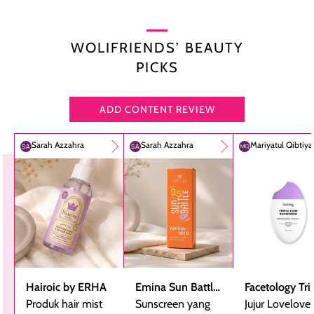
WOLIFRIENDS’ BEAUTY
PICKS
ADD CONTENT REVIEW
Sarah Azzahra
Sarah Azzahra
Mariyatul Qibtiy
Hairoic by ERHA
Emina Sun Battle
Facetology Tri
Produk hair mist
SPF 35 PA+++
Sunscreen yang
Care Sunscree
Jujur Lovelove