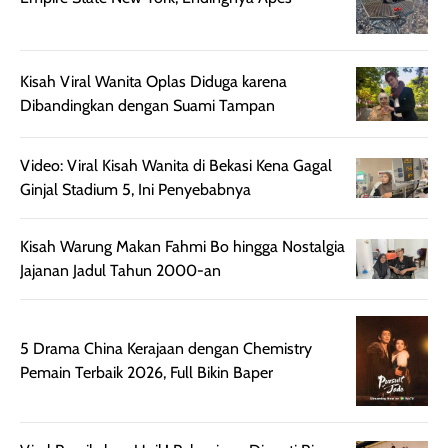
lebih halus dan
dilengkapi SPF 35
mudah diatur
PA+++ untuk
setelah
membantu
diaplikasikan.
melindungi kulit
Kisah Viral Wanita Oplas Diduga karena
Kemasannya
dari paparan sinar
Dibandingkan dengan Suami Tampan
praktis dengan
UV saat
botol spray yang
beraktivitas di
Video: Viral Kisah Wanita di Bekasi Kena Gagal
mudah digunakan
siang hari.
Ginjal Stadium 5, Ini Penyebabnya
dan cukup ringkas
Meskipun begitu,
untuk dibawa saat
sunscreen tetap
bepergian.
perlu diaplikasikan
Kisah Warung Makan Fahmi Bo hingga Nostalgia
Semprotan yang
ulang sesuai
Jajanan Jadul Tahun 2000-an
dihasilkan juga
kebutuhan agar
merata sehingga
perlindungannya
memudahkan
tetap optimal.
5 Drama China Kerajaan dengan Chemistry
pengaplikasian
Karena baru
Pemain Terbaik 2026, Full Bikin Baper
tanpa membuat
pertama kali
rambut terasa
mencoba, review
berat. Perlu
ini berfokus pada