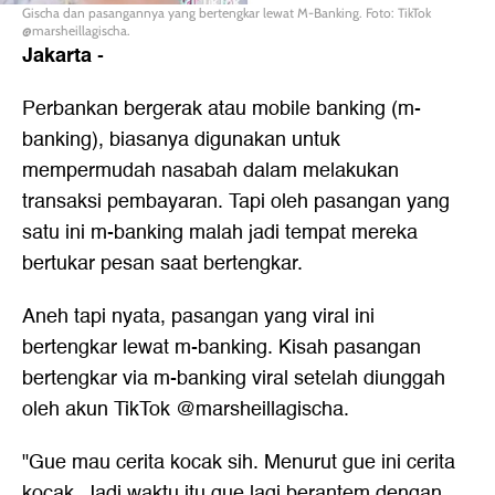
Gischa dan pasangannya yang bertengkar lewat M-Banking. Foto: TikTok
@marsheillagischa.
Jakarta
-
Perbankan bergerak atau mobile banking (m-
banking), biasanya digunakan untuk
mempermudah nasabah dalam melakukan
transaksi pembayaran. Tapi oleh pasangan yang
satu ini m-banking malah jadi tempat mereka
bertukar pesan saat bertengkar.
Aneh tapi nyata, pasangan yang
viral
ini
bertengkar lewat m-banking. Kisah pasangan
bertengkar via m-banking viral setelah diunggah
oleh akun TikTok @marsheillagischa.
"Gue mau cerita kocak sih. Menurut gue ini cerita
kocak. Jadi waktu itu gue lagi berantem dengan