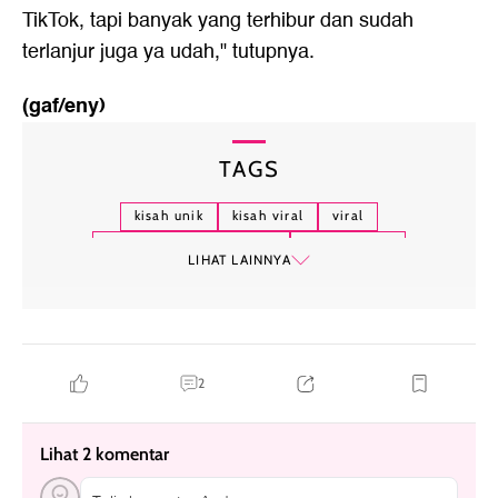
TikTok, tapi banyak yang terhibur dan sudah
terlanjur juga ya udah," tutupnya.
(gaf/eny)
TAGS
kisah unik
kisah viral
viral
marsheilla gischa islami
reza pahlevi
LIHAT LAINNYA
2
Lihat 2 komentar