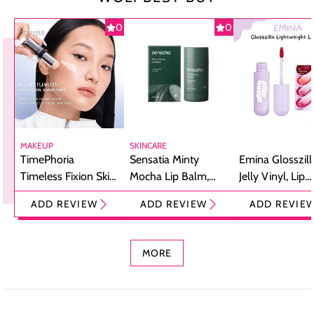
0
0
MAKEUP
SKINCARE
TimePhoria
Sensatia Minty
Emina Glosszill
Timeless Fixion Skin
Mocha Lip Balm,
Jelly Vinyl, Lip
Tint Stick,
Pelembap Bibir
Cream Glossy
ADD REVIEW
ADD REVIEW
ADD REVIE
Foundation dan
dengan Aroma
Ringan dengan 
Concealer 2-in-1
Cokelat
Bibir Plumpy
MORE