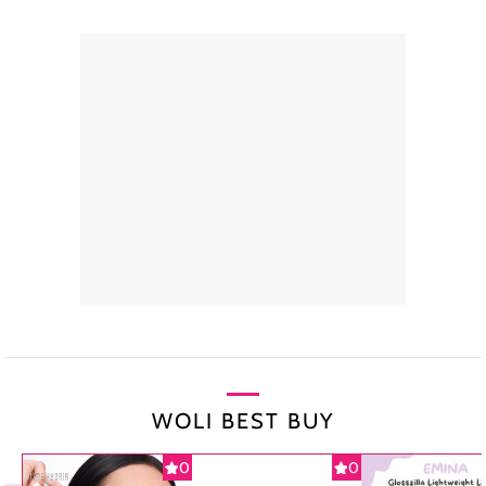
WOLI BEST BUY
0
0