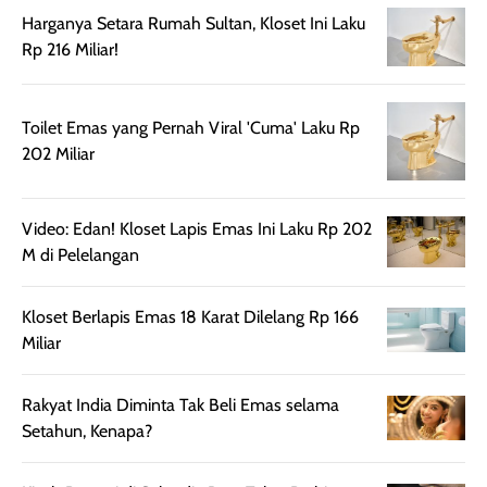
sehingga tetap
Bright Glow
cocok dipakai 
Harganya Setara Rumah Sultan, Kloset Ini Laku
nyaman dipakai
memberikan efek
aktifitas outdo
Rp 216 Miliar!
untuk aktivitas
akhir yang
juga. baru
harian, baik
membuat kulit
pemakaaian 6
sebelum maupun
tampak lebih
bulan tapi ker
Toilet Emas yang Pernah Viral 'Cuma' Laku Rp
setelah
cerah, namun
bersihnya mu
202 Miliar
beraktivitas di luar
hasilnya tetap
ku
ruangan. Selain
dapat berbeda
memberikan
pada setiap jenis
Video: Edan! Kloset Lapis Emas Ini Laku Rp 202
aroma pada
kulit. Produk ini
M di Pelelangan
rambut, produk ini
mengandung
juga membantu
Amino dan
rambut terasa
Vitamin C, serta
Kloset Berlapis Emas 18 Karat Dilelang Rp 166
lebih halus dan
dilengkapi SPF 35
Miliar
mudah diatur
PA+++ untuk
setelah
membantu
Rakyat India Diminta Tak Beli Emas selama
diaplikasikan.
melindungi kulit
Setahun, Kenapa?
Kemasannya
dari paparan sinar
praktis dengan
UV saat