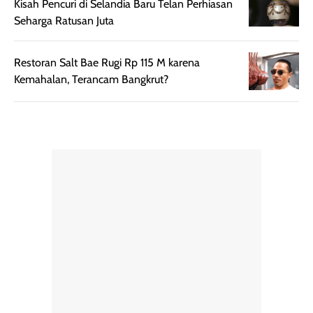
Kisah Pencuri di Selandia Baru Telan Perhiasan
botol spray yang
beraktivitas di
Seharga Ratusan Juta
mudah digunakan
siang hari.
dan cukup ringkas
Meskipun begitu,
untuk dibawa saat
sunscreen tetap
Restoran Salt Bae Rugi Rp 115 M karena
bepergian.
perlu diaplikasikan
Kemahalan, Terancam Bangkrut?
Semprotan yang
ulang sesuai
dihasilkan juga
kebutuhan agar
merata sehingga
perlindungannya
memudahkan
tetap optimal.
pengaplikasian
Karena baru
tanpa membuat
pertama kali
rambut terasa
mencoba, review
berat. Perlu
ini berfokus pada
diingat bahwa
kesan awal
ketahanan aroma
penggunaan.
dapat berbeda
Penilaian
pada setiap orang,
mengenai
tergantung jenis
performa dalam
rambut, aktivitas,
jangka panjang,