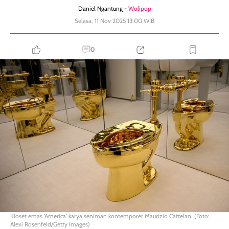
Daniel Ngantung -
Wolipop
Selasa, 11 Nov 2025 13:00 WIB
0
Kloset emas 'America' karya seniman kontemporer Maurizio Cattelan. (Foto:
Alexi Rosenfeld/Getty Images)