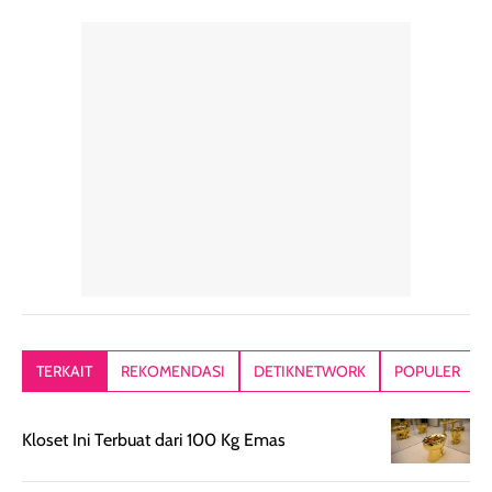
perawatan
praktis.
diratakan, ada
rambut sehari-
Kemasannya
sensai dinginy
hari. Pengalaman
ringkas sehingga
ada efek
penggunaan yang
mudah disimpan
lembabnya ju
konsisten menjadi
di dalam pouch
karna kulit aku
alasan produk ini
atau dibawa saat
kering meront
tetap masuk
bepergian. Dari
Kalau dipakai
dalam rutinitas.
penggunaan
dibawah mak
Hair mist ini
pertama,
juga ga peelin
memiliki aroma
teksturnya terasa
jadi nyaman gi
yang lembut dan
ringan dan mudah
Packagingnya 
memberikan
diratakan di kulit.
plastik tutup ul
kesan rambut
Produk juga
mutul botolny
lebih segar
memberikan hasil
meruncing jadi
TERKAIT
REKOMENDASI
DETIKNETWORK
POPULER
setelah
akhir yang
pas buat nakar
digunakan.
nyaman tanpa
sunscreennya.
Wanginya tidak
terasa lengket
terus udah SP
Kloset Ini Terbuat dari 100 Kg Emas
terasa berlebihan
berlebihan. Varian
40 yang pasti