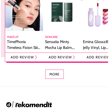
MAKEUP
SKINCARE
TimePhoria
Sensatia Minty
Emina Glosszill
Timeless Fixion Skin
Mocha Lip Balm,
Jelly Vinyl, Lip
Tint Stick,
Pelembap Bibir
Cream Glossy
ADD REVIEW
ADD REVIEW
ADD REVIE
Foundation dan
dengan Aroma
Ringan dengan 
Concealer 2-in-1
Cokelat
Bibir Plumpy
MORE