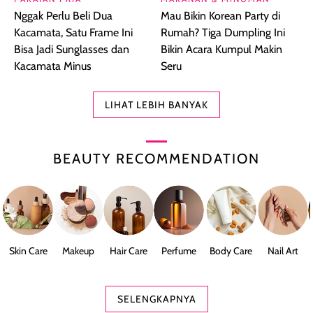
Nggak Perlu Beli Dua
Mau Bikin Korean Party di
Kacamata, Satu Frame Ini
Rumah? Tiga Dumpling Ini
Bisa Jadi Sunglasses dan
Bikin Acara Kumpul Makin
Kacamata Minus
Seru
LIHAT LEBIH BANYAK
BEAUTY RECOMMENDATION
Skin Care
Makeup
Hair Care
Perfume
Body Care
Nail Art
SELENGKAPNYA