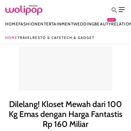
NEW
HOME
FASHION
ENTERTAINMENT
WEDDING
BEAUTY
RELATIO
HOME
TRAVEL
RESTO & CAFE
TECH & GADGET
Dilelang! Kloset Mewah dari 100
Kg Emas dengan Harga Fantastis
Rp 160 Miliar