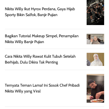
Wanginya tidak
terasa lengket
terus udah SP
Nikita Willy Ikut Hyrox Perdana, Gaya Hijab
terasa berlebihan
berlebihan. Varian
40 yang pasti
Sporty Bikin Salfok, Banjir Pujian
sehingga tetap
Bright Glow
cocok dipakai 
nyaman dipakai
memberikan efek
aktifitas outdo
untuk aktivitas
akhir yang
juga. baru
harian, baik
membuat kulit
pemakaaian 6
Bagikan Tutorial Makeup Simpel, Penampilan
sebelum maupun
tampak lebih
bulan tapi ker
Nikita Willy Banjir Pujian
setelah
cerah, namun
bersihnya mu
beraktivitas di luar
hasilnya tetap
ku
ruangan. Selain
dapat berbeda
Cara Nikita Willy Rawat Kulit Tubuh Setelah
memberikan
pada setiap jenis
Berhijab, Dulu Dikira Tak Penting
aroma pada
kulit. Produk ini
rambut, produk ini
mengandung
juga membantu
Amino dan
Ternyata Teman Lama! Ini Sosok Chef Pribadi
rambut terasa
Vitamin C, serta
Nikita Willy yang Viral
lebih halus dan
dilengkapi SPF 35
mudah diatur
PA+++ untuk
setelah
membantu
diaplikasikan.
melindungi kulit