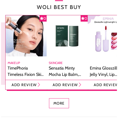
WOLI BEST BUY
0
0
MAKEUP
SKINCARE
TimePhoria
Sensatia Minty
Emina Glosszill
Timeless Fixion Skin
Mocha Lip Balm,
Jelly Vinyl, Lip
Tint Stick,
Pelembap Bibir
Cream Glossy
ADD REVIEW
ADD REVIEW
ADD REVIE
Foundation dan
dengan Aroma
Ringan dengan 
Concealer 2-in-1
Cokelat
Bibir Plumpy
MORE