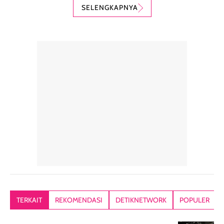
karena nyaman
perlindungan
teksturnya yg
SELENGKAPNYA
digunakan sebagai
harian dalam
milky lotion,
pelengkap
ukuran yang lebih
gampang
perawatan
praktis.
diratakan, ada
rambut sehari-
Kemasannya
sensai dinginy
hari. Pengalaman
ringkas sehingga
ada efek
penggunaan yang
mudah disimpan
lembabnya ju
konsisten menjadi
di dalam pouch
karna kulit aku
alasan produk ini
atau dibawa saat
kering meront
tetap masuk
bepergian. Dari
Kalau dipakai
dalam rutinitas.
penggunaan
dibawah mak
Hair mist ini
pertama,
juga ga peelin
memiliki aroma
teksturnya terasa
jadi nyaman gi
yang lembut dan
ringan dan mudah
Packagingnya 
memberikan
diratakan di kulit.
plastik tutup ul
kesan rambut
Produk juga
mutul botolny
lebih segar
memberikan hasil
meruncing jadi
TERKAIT
REKOMENDASI
DETIKNETWORK
POPULER
setelah
akhir yang
pas buat nakar
digunakan.
nyaman tanpa
sunscreennya.