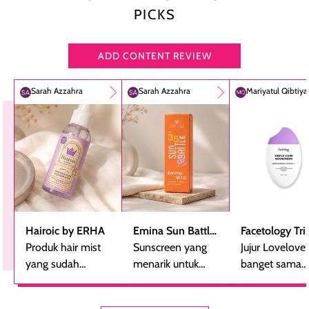
PICKS
ADD CONTENT REVIEW
Sarah Azzahra
Sarah Azzahra
Mariyatul Qibtiy
Hairoic by ERHA
Emina Sun Battle
Facetology Tri
Produk hair mist
SPF 35 PA+++
Sunscreen yang
Care Sunscree
Jujur Lovelove
yang sudah
Bright Glow Fun
menarik untuk
SPF 40 PA+++
banget sama
beberapa kali
Size
dicoba, terutama
sunscreen iniii..
dibeli ulang
bagi yang mencari
suka sama