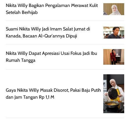
Nikita Willy Bagikan Pengalaman Merawat Kulit
Kemasannya
dari paparan sinar
Setelah Berhijab
praktis dengan
UV saat
botol spray yang
beraktivitas di
mudah digunakan
siang hari.
Suami Nikita Willy Jadi Imam Salat Jumat di
dan cukup ringkas
Meskipun begitu,
Kanada, Bacaan Al-Qur'annya Dipuji
untuk dibawa saat
sunscreen tetap
bepergian.
perlu diaplikasikan
Nikita Willy Dapat Apresiasi Usai Fokus Jadi Ibu
Semprotan yang
ulang sesuai
Rumah Tangga
dihasilkan juga
kebutuhan agar
merata sehingga
perlindungannya
memudahkan
tetap optimal.
pengaplikasian
Karena baru
Gaya Nikita Willy Masak Disorot, Pakai Baju Putih
tanpa membuat
pertama kali
dan Jam Tangan Rp 1,1 M
rambut terasa
mencoba, review
berat. Perlu
ini berfokus pada
diingat bahwa
kesan awal
ketahanan aroma
penggunaan.
dapat berbeda
Penilaian