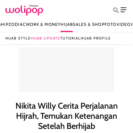
SHIP
ZODIAC
WORK & MONEY
HIJAB
SALES & SHOP
FOTO
VIDEO
HIJAB STYLE
HIJAB UPDATE
TUTORIAL
HIJAB PROFILE
Nikita Willy Cerita Perjalanan
Hijrah, Temukan Ketenangan
Setelah Berhijab