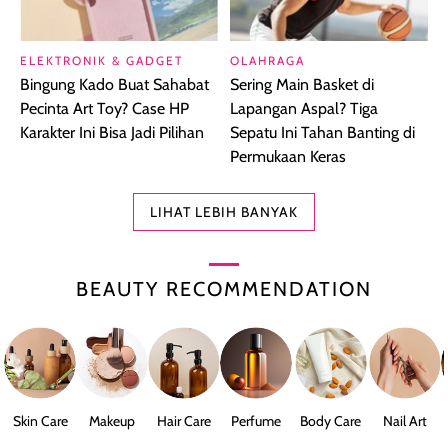
ELEKTRONIK & GADGET
OLAHRAGA
Bingung Kado Buat Sahabat
Sering Main Basket di
Pecinta Art Toy? Case HP
Lapangan Aspal? Tiga
Karakter Ini Bisa Jadi Pilihan
Sepatu Ini Tahan Banting di
Permukaan Keras
LIHAT LEBIH BANYAK
BEAUTY RECOMMENDATION
Skin Care
Makeup
Hair Care
Perfume
Body Care
Nail Art