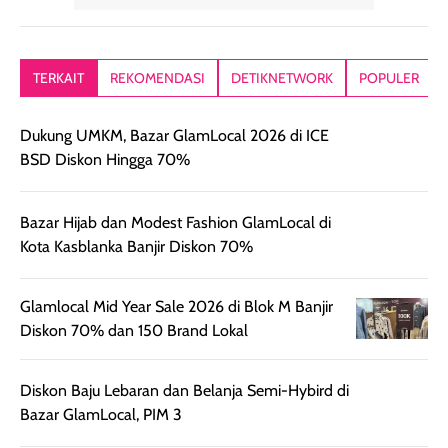
memberikan
diratakan di kulit.
plastik tutup ul
kesan rambut
Produk juga
mutul botolny
lebih segar
memberikan hasil
meruncing jadi
TERKAIT
REKOMENDASI
DETIKNETWORK
POPULER
setelah
akhir yang
pas buat nakar
digunakan.
nyaman tanpa
sunscreennya.
Wanginya tidak
terasa lengket
terus udah SP
Dukung UMKM, Bazar GlamLocal 2026 di ICE
terasa berlebihan
berlebihan. Varian
40 yang pasti
BSD Diskon Hingga 70%
sehingga tetap
Bright Glow
cocok dipakai 
nyaman dipakai
memberikan efek
aktifitas outdo
untuk aktivitas
akhir yang
juga. baru
harian, baik
membuat kulit
pemakaaian 6
sebelum maupun
tampak lebih
bulan tapi ker
Bazar Hijab dan Modest Fashion GlamLocal di
setelah
cerah, namun
bersihnya mu
Kota Kasblanka Banjir Diskon 70%
beraktivitas di luar
hasilnya tetap
ku
ruangan. Selain
dapat berbeda
memberikan
pada setiap jenis
Glamlocal Mid Year Sale 2026 di Blok M Banjir
aroma pada
kulit. Produk ini
Diskon 70% dan 150 Brand Lokal
rambut, produk ini
mengandung