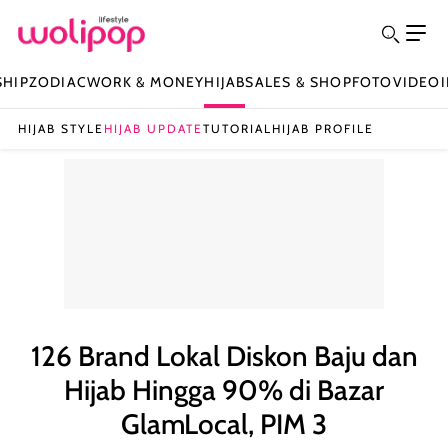
SHIP
ZODIAC
WORK & MONEY
HIJAB
SALES & SHOP
FOTO
VIDEO
HIJAB STYLE
HIJAB UPDATE
TUTORIAL
HIJAB PROFILE
126 Brand Lokal Diskon Baju dan
Hijab Hingga 90% di Bazar
GlamLocal, PIM 3