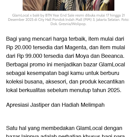
GlamLocal x balé by BTN Year End Sale resmi dibuka mulai 17 hingga 21
Desember 2025 di City Hall Pondok Indah Mall (PIM) 3, Jakarta Selatan. Foto:
Dok. Gresnia/Wolipop.
Bagi yang mencari harga terbaik, item mulai dari
Rp 20.000 tersedia dari Magenta, dan item mulai
dari Rp 99.000 tersedia dari Moya dan Beeanca.
Berbagai promo ini menjadikan bazar GlamLocal
sebagai kesempatan bagi kamu untuk berburu
koleksi busana, aksesori, dan produk kecantikan
lokal berkualitas sebelum menutup tahun 2025.
Apresiasi Jastiper dan Hadiah Melimpah
Satu hal yang membedakan GlamLocal dengan
bazar lainnya adalah perhatian khusus bagi para