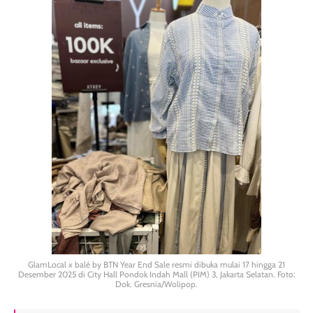
GlamLocal x balé by BTN Year End Sale resmi dibuka mulai 17 hingga 21
Desember 2025 di City Hall Pondok Indah Mall (PIM) 3, Jakarta Selatan. Foto:
Dok. Gresnia/Wolipop.