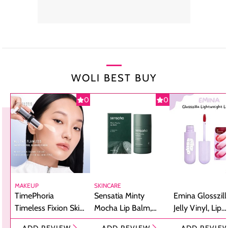
WOLI BEST BUY
0
0
MAKEUP
SKINCARE
TimePhoria
Sensatia Minty
Emina Glosszill
Timeless Fixion Skin
Mocha Lip Balm,
Jelly Vinyl, Lip
Tint Stick,
Pelembap Bibir
Cream Glossy