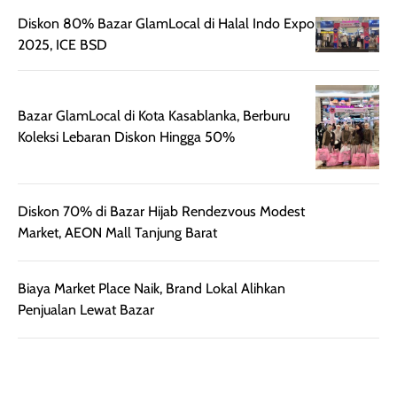
juga membantu
Amino dan
rambut terasa
Vitamin C, serta
lebih halus dan
dilengkapi SPF 35
Diskon Baju Lebaran dan Belanja Semi-Hybird di
mudah diatur
PA+++ untuk
Bazar GlamLocal, PIM 3
setelah
membantu
diaplikasikan.
melindungi kulit
Kemasannya
dari paparan sinar
praktis dengan
UV saat
Diskon 80% Bazar GlamLocal di Halal Indo Expo
botol spray yang
beraktivitas di
2025, ICE BSD
mudah digunakan
siang hari.
dan cukup ringkas
Meskipun begitu,
untuk dibawa saat
sunscreen tetap
Bazar GlamLocal di Kota Kasablanka, Berburu
bepergian.
perlu diaplikasikan
Koleksi Lebaran Diskon Hingga 50%
Semprotan yang
ulang sesuai
dihasilkan juga
kebutuhan agar
merata sehingga
perlindungannya
memudahkan
tetap optimal.
pengaplikasian
Karena baru
Diskon 70% di Bazar Hijab Rendezvous Modest
tanpa membuat
pertama kali