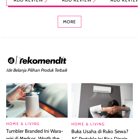
ADD REVIEW
ADD REVIEW
ADD REVIE
Foundation dan
dengan Aroma
Ringan dengan 
Concealer 2-in-1
Cokelat
Bibir Plumpy
MORE
Ide Belanja Pilihan Produk Terbaik
HOME & LIVING
HOME & LIVING
Tumbler Branded Ini Wara-
Buka Usaha di Ruko Sewa?
wiri di Medsos, Worth the
AC Portable Ini Bisa Dingin