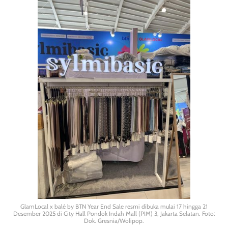
GlamLocal x balé by BTN Year End Sale resmi dibuka mulai 17 hingga 21
Desember 2025 di City Hall Pondok Indah Mall (PIM) 3, Jakarta Selatan. Foto:
Dok. Gresnia/Wolipop.