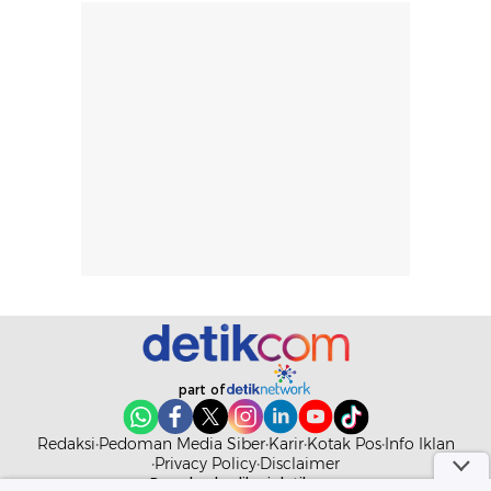
Market, AEON Mall Tanjung Barat
rambut terasa
mencoba, review
berat. Perlu
ini berfokus pada
diingat bahwa
kesan awal
ketahanan aroma
penggunaan.
dapat berbeda
Penilaian
pada setiap orang,
mengenai
Biaya Market Place Naik, Brand Lokal Alihkan
tergantung jenis
performa dalam
Penjualan Lewat Bazar
rambut, aktivitas,
jangka panjang,
dan kondisi
seperti
lingkungan.
kenyamanan
Namun, dari
setelah
pengalaman
pemakaian rutin
penggunaan
atau
hingga repurchase
kecocokannya
beberapa kali,
pada berbagai
performanya
kondisi kulit,
terasa cukup
masih
konsisten untuk
memerlukan
penggunaan
penggunaan lebih