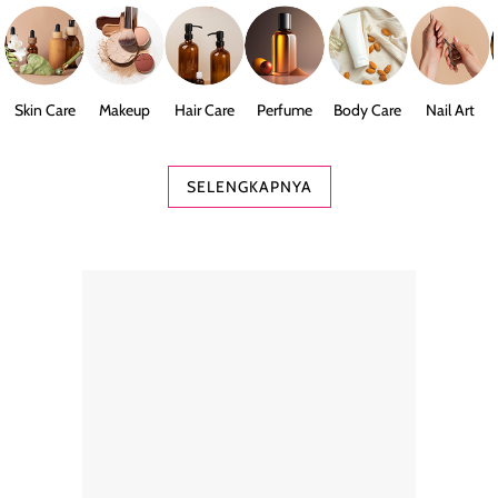
Skin Care
Makeup
Hair Care
Perfume
Body Care
Nail Art
SELENGKAPNYA