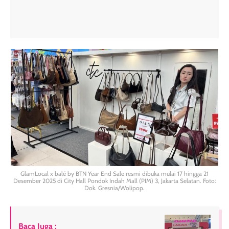
GlamLocal x balé by BTN Year End Sale resmi dibuka mulai 17 hingga 21
Desember 2025 di City Hall Pondok Indah Mall (PIM) 3, Jakarta Selatan. Foto:
Dok. Gresnia/Wolipop.
Baca Juga :