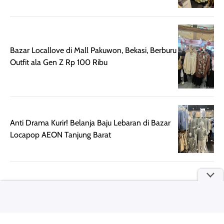
ketahanan aroma
penggunaan.
dapat berbeda
Penilaian
pada setiap orang,
mengenai
tergantung jenis
performa dalam
Bazar Locallove di Mall Pakuwon, Bekasi, Berburu
rambut, aktivitas,
jangka panjang,
Outfit ala Gen Z Rp 100 Ribu
dan kondisi
seperti
lingkungan.
kenyamanan
Namun, dari
setelah
pengalaman
pemakaian rutin
penggunaan
atau
hingga repurchase
kecocokannya
Anti Drama Kurir! Belanja Baju Lebaran di Bazar
beberapa kali,
pada berbagai
Locapop AEON Tanjung Barat
performanya
kondisi kulit,
terasa cukup
masih
konsisten untuk
memerlukan
penggunaan
penggunaan lebih
sehari-hari.
lanjut.