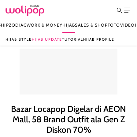
SHIP
ZODIAC
WORK & MONEY
HIJAB
SALES & SHOP
FOTO
VIDEO
HIJAB STYLE
HIJAB UPDATE
TUTORIAL
HIJAB PROFILE
Bazar Locapop Digelar di AEON
Mall, 58 Brand Outfit ala Gen Z
Diskon 70%