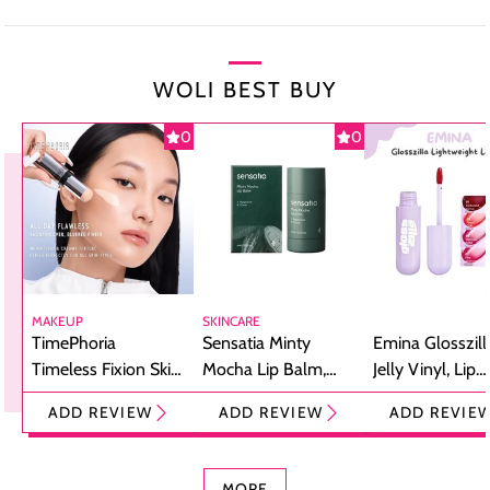
WOLI BEST BUY
0
0
MAKEUP
SKINCARE
TimePhoria
Sensatia Minty
Emina Glosszill
Timeless Fixion Skin
Mocha Lip Balm,
Jelly Vinyl, Lip
Tint Stick,
Pelembap Bibir
Cream Glossy
ADD REVIEW
ADD REVIEW
ADD REVIE
Foundation dan
dengan Aroma
Ringan dengan 
Concealer 2-in-1
Cokelat
Bibir Plumpy
MORE