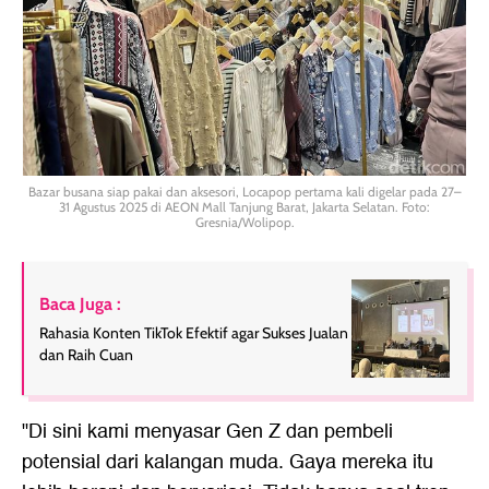
Bazar busana siap pakai dan aksesori, Locapop pertama kali digelar pada 27–
31 Agustus 2025 di AEON Mall Tanjung Barat, Jakarta Selatan. Foto:
Gresnia/Wolipop.
Baca Juga :
Rahasia Konten TikTok Efektif agar Sukses Jualan
dan Raih Cuan
"Di sini kami menyasar Gen Z dan pembeli
potensial dari kalangan muda. Gaya mereka itu