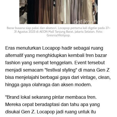
Bazar busana siap pakai dan aksesori, Locapop pertama kali digelar pada 27–
31 Agustus 2025 di AEON Mall Tanjung Barat, Jakarta Selatan. Foto:
Gresnia/Wolipop.
Eras menuturkan Locapop hadir sebagai ruang
alternatif yang menghidupkan kembali tren bazar
fashion yang sempat tenggelam. Event tersebut
menjadi semacam "festival styling" di mana Gen Z
bisa menjelajahi berbagai gaya dari vintage, clean,
hingga gaya olahraga dan aksen modern.
"Brand lokal sekarang pintar membaca tren.
Mereka cepat beradaptasi dan tahu apa yang
disukai Gen Z. Locapop jadi ruang untuk itu