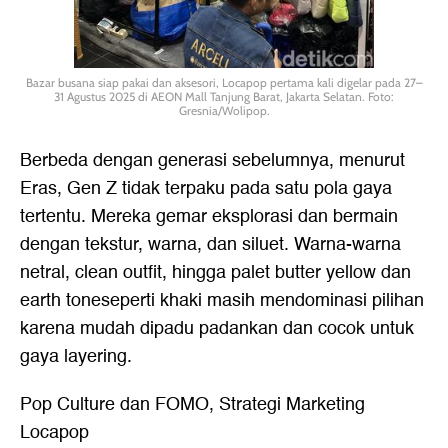
Bazar busana siap pakai dan aksesori, Locapop pertama kali digelar pada 27–
31 Agustus 2025 di AEON Mall Tanjung Barat, Jakarta Selatan. Foto:
Gresnia/Wolipop.
Berbeda dengan generasi sebelumnya, menurut
Eras, Gen Z tidak terpaku pada satu pola gaya
tertentu. Mereka gemar eksplorasi dan bermain
dengan tekstur, warna, dan siluet. Warna-warna
netral, clean outfit, hingga palet butter yellow dan
earth toneseperti khaki masih mendominasi pilihan
karena mudah dipadu padankan dan cocok untuk
gaya layering.
Pop Culture dan FOMO, Strategi Marketing
Locapop