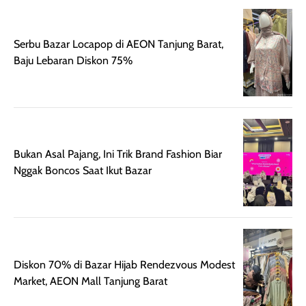
setelah
membantu
diaplikasikan.
melindungi kulit
Serbu Bazar Locapop di AEON Tanjung Barat,
Kemasannya
dari paparan sinar
Baju Lebaran Diskon 75%
praktis dengan
UV saat
botol spray yang
beraktivitas di
mudah digunakan
siang hari.
dan cukup ringkas
Meskipun begitu,
untuk dibawa saat
sunscreen tetap
bepergian.
perlu diaplikasikan
Bukan Asal Pajang, Ini Trik Brand Fashion Biar
Semprotan yang
ulang sesuai
Nggak Boncos Saat Ikut Bazar
dihasilkan juga
kebutuhan agar
merata sehingga
perlindungannya
memudahkan
tetap optimal.
pengaplikasian
Karena baru
tanpa membuat
pertama kali
rambut terasa
mencoba, review
Diskon 70% di Bazar Hijab Rendezvous Modest
berat. Perlu
ini berfokus pada
Market, AEON Mall Tanjung Barat
diingat bahwa
kesan awal