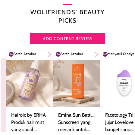
WOLIFRIENDS’ BEAUTY
PICKS
ADD CONTENT REVIEW
Sarah Azzahra
Sarah Azzahra
Mariyatul Qibtiy
Hairoic by ERHA
Emina Sun Battle
Facetology Tri
Produk hair mist
SPF 35 PA+++
Sunscreen yang
Care Sunscree
Jujur Lovelove
yang sudah
Bright Glow Fun
menarik untuk
SPF 40 PA+++
banget sama