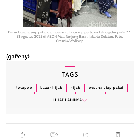
Bazar busana siap pakai dan aksesori, Locapop pertama kali digelar pada 27–
31 Agustus 2025 di AEON Mall Tanjung Barat, Jakarta Selatan. Foto:
Gresnia/Wolipop.
(gaf/eny)
TAGS
locapop
bazar hijab
hijab
busana siap pakai
gen z
busana
pop culture
LIHAT LAINNYA
0