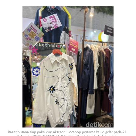
Bazar busana siap pakai dan aksesori, Locapop pertama kali digelar pada 27–