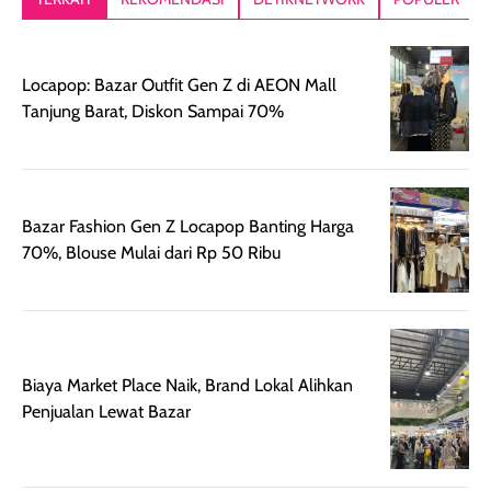
setelah
akhir yang
pas buat nakar
digunakan.
nyaman tanpa
sunscreennya.
Wanginya tidak
terasa lengket
terus udah SP
Locapop: Bazar Outfit Gen Z di AEON Mall
terasa berlebihan
berlebihan. Varian
40 yang pasti
Tanjung Barat, Diskon Sampai 70%
sehingga tetap
Bright Glow
cocok dipakai 
nyaman dipakai
memberikan efek
aktifitas outdo
untuk aktivitas
akhir yang
juga. baru
harian, baik
membuat kulit
pemakaaian 6
sebelum maupun
tampak lebih
bulan tapi ker
Bazar Fashion Gen Z Locapop Banting Harga
setelah
cerah, namun
bersihnya mu
70%, Blouse Mulai dari Rp 50 Ribu
beraktivitas di luar
hasilnya tetap
ku
ruangan. Selain
dapat berbeda
memberikan
pada setiap jenis
aroma pada
kulit. Produk ini
rambut, produk ini
mengandung
Biaya Market Place Naik, Brand Lokal Alihkan
juga membantu
Amino dan
Penjualan Lewat Bazar
rambut terasa
Vitamin C, serta
lebih halus dan
dilengkapi SPF 35
mudah diatur
PA+++ untuk