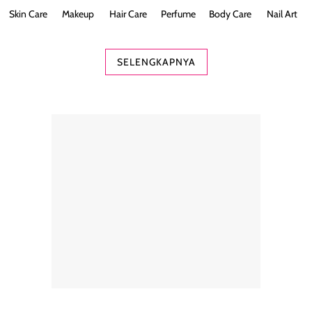
Skin Care
Makeup
Hair Care
Perfume
Body Care
Nail Art
SELENGKAPNYA