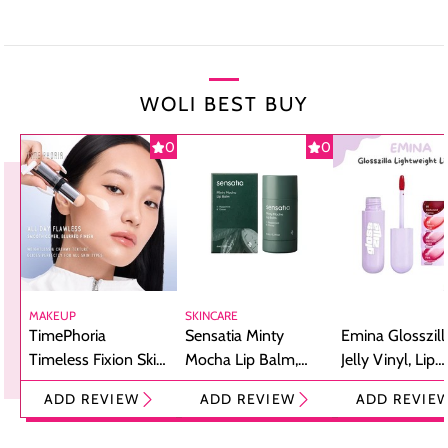
WOLI BEST BUY
0
0
MAKEUP
SKINCARE
TimePhoria
Sensatia Minty
Emina Glosszill
Timeless Fixion Skin
Mocha Lip Balm,
Jelly Vinyl, Lip
Tint Stick,
Pelembap Bibir
Cream Glossy
ADD REVIEW
ADD REVIEW
ADD REVIE
Foundation dan
dengan Aroma
Ringan dengan 
Concealer 2-in-1
Cokelat
Bibir Plumpy