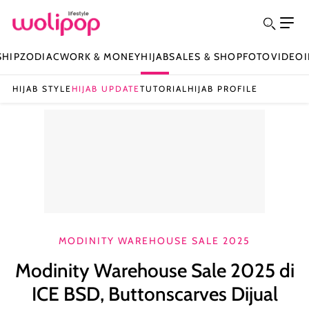
SHIP
ZODIAC
WORK & MONEY
HIJAB
SALES & SHOP
FOTO
VIDEO
HIJAB STYLE
HIJAB UPDATE
TUTORIAL
HIJAB PROFILE
MODINITY WAREHOUSE SALE 2025
Modinity Warehouse Sale 2025 di
ICE BSD, Buttonscarves Dijual