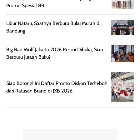
mudah diatur
PA+++ untuk
Promo Spesial BRI
setelah
membantu
diaplikasikan.
melindungi kulit
Libur Nataru, Saatnya Berburu Buku Murah di
Kemasannya
dari paparan sinar
Bandung
praktis dengan
UV saat
botol spray yang
beraktivitas di
mudah digunakan
siang hari.
Big Bad Wolf Jakarta 2026 Resmi Dibuka, Siap
dan cukup ringkas
Meskipun begitu,
Berburu Jutaan Buku?
untuk dibawa saat
sunscreen tetap
bepergian.
perlu diaplikasikan
Semprotan yang
ulang sesuai
Siap Borong! Ini Daftar Promo Diskon Terheboh
dihasilkan juga
kebutuhan agar
dari Ratusan Brand di JXB 2026
merata sehingga
perlindungannya
memudahkan
tetap optimal.
pengaplikasian
Karena baru
tanpa membuat
pertama kali
rambut terasa
mencoba, review
berat. Perlu
ini berfokus pada
diingat bahwa
kesan awal