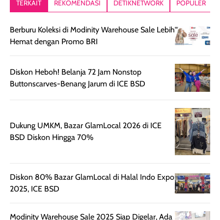
TERKAIT
REKOMENDASI
DETIKNETWORK
POPULER
setelah
akhir yang
pas buat nakar
digunakan.
nyaman tanpa
sunscreennya.
Berburu Koleksi di Modinity Warehouse Sale Lebih
Wanginya tidak
terasa lengket
terus udah SP
Hemat dengan Promo BRI
terasa berlebihan
berlebihan. Varian
40 yang pasti
sehingga tetap
Bright Glow
cocok dipakai 
nyaman dipakai
memberikan efek
aktifitas outdo
Diskon Heboh! Belanja 72 Jam Nonstop
untuk aktivitas
akhir yang
juga. baru
Buttonscarves-Benang Jarum di ICE BSD
harian, baik
membuat kulit
pemakaaian 6
sebelum maupun
tampak lebih
bulan tapi ker
setelah
cerah, namun
bersihnya mu
Dukung UMKM, Bazar GlamLocal 2026 di ICE
beraktivitas di luar
hasilnya tetap
ku
BSD Diskon Hingga 70%
ruangan. Selain
dapat berbeda
memberikan
pada setiap jenis
aroma pada
kulit. Produk ini
rambut, produk ini
mengandung
Diskon 80% Bazar GlamLocal di Halal Indo Expo
juga membantu
Amino dan
2025, ICE BSD
rambut terasa
Vitamin C, serta
lebih halus dan
dilengkapi SPF 35
Modinity Warehouse Sale 2025 Siap Digelar, Ada