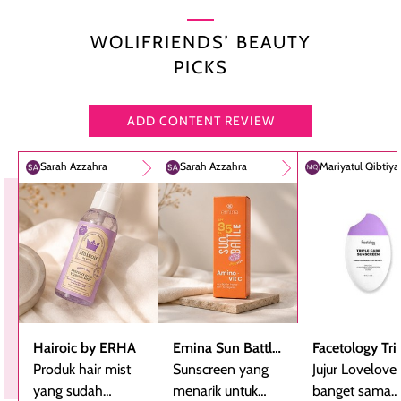
WOLIFRIENDS’ BEAUTY
PICKS
ADD CONTENT REVIEW
Sarah Azzahra
Sarah Azzahra
Mariyatul Qibtiy
Hairoic by ERHA
Emina Sun Battle
Facetology Tri
Produk hair mist
SPF 35 PA+++
Sunscreen yang
Care Sunscree
Jujur Lovelove
yang sudah
Bright Glow Fun
menarik untuk
SPF 40 PA+++
banget sama