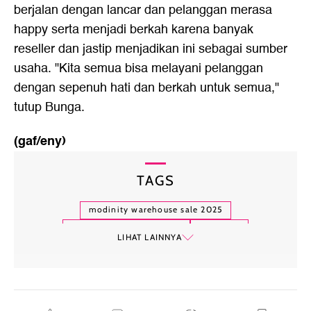
berjalan dengan lancar dan pelanggan merasa
happy serta menjadi berkah karena banyak
reseller dan jastip menjadikan ini sebagai sumber
usaha. "Kita semua bisa melayani pelanggan
dengan sepenuh hati dan berkah untuk semua,"
tutup Bunga.
(gaf/eny)
TAGS
modinity warehouse sale 2025
modinity warehouse sale
modinity
LIHAT LAINNYA
modinity group
buttonscarves
nada puspita
zyta delia
calla the label
buttonscarves beauty