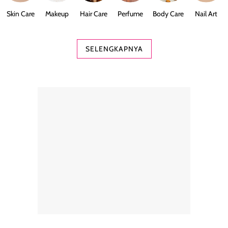
Skin Care
Makeup
Hair Care
Perfume
Body Care
Nail Art
SELENGKAPNYA