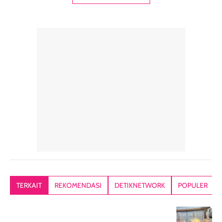
digunakan sebagai
harian dalam
milky lotion,
pelengkap
ukuran yang lebih
gampang
perawatan
praktis.
diratakan, ada
rambut sehari-
Kemasannya
sensai dinginy
hari. Pengalaman
ringkas sehingga
ada efek
penggunaan yang
mudah disimpan
lembabnya ju
konsisten menjadi
di dalam pouch
karna kulit aku
alasan produk ini
atau dibawa saat
kering meront
tetap masuk
bepergian. Dari
Kalau dipakai
dalam rutinitas.
penggunaan
dibawah mak
Hair mist ini
pertama,
juga ga peelin
memiliki aroma
teksturnya terasa
jadi nyaman gi
yang lembut dan
ringan dan mudah
Packagingnya 
memberikan
diratakan di kulit.
plastik tutup ul
kesan rambut
Produk juga
mutul botolny
lebih segar
memberikan hasil
meruncing jadi
TERKAIT
REKOMENDASI
DETIKNETWORK
POPULER
setelah
akhir yang
pas buat nakar
digunakan.
nyaman tanpa
sunscreennya.
Wanginya tidak
terasa lengket
terus udah SP