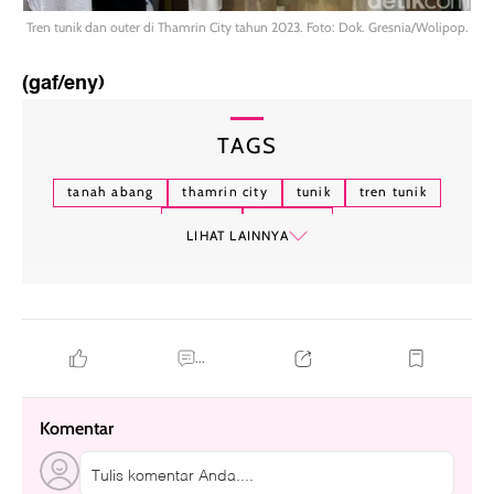
Tren tunik dan outer di Thamrin City tahun 2023. Foto: Dok. Gresnia/Wolipop.
(gaf/eny)
TAGS
tanah abang
thamrin city
tunik
tren tunik
lebaran
hari raya
LIHAT LAINNYA
...
Komentar
Tulis komentar Anda....