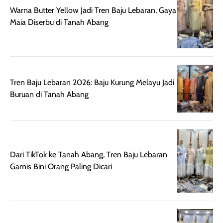
terasa berlebihan
berlebihan. Varian
40 yang pasti
Warna Butter Yellow Jadi Tren Baju Lebaran, Gaya
sehingga tetap
Bright Glow
cocok dipakai 
Maia Diserbu di Tanah Abang
nyaman dipakai
memberikan efek
aktifitas outdo
untuk aktivitas
akhir yang
juga. baru
harian, baik
membuat kulit
pemakaaian 6
sebelum maupun
tampak lebih
bulan tapi ker
setelah
cerah, namun
bersihnya mu
Tren Baju Lebaran 2026: Baju Kurung Melayu Jadi
beraktivitas di luar
hasilnya tetap
ku
Buruan di Tanah Abang
ruangan. Selain
dapat berbeda
memberikan
pada setiap jenis
aroma pada
kulit. Produk ini
rambut, produk ini
mengandung
juga membantu
Amino dan
Dari TikTok ke Tanah Abang, Tren Baju Lebaran
rambut terasa
Vitamin C, serta
Gamis Bini Orang Paling Dicari
lebih halus dan
dilengkapi SPF 35
mudah diatur
PA+++ untuk
setelah
membantu
diaplikasikan.
melindungi kulit
Kemasannya
dari paparan sinar