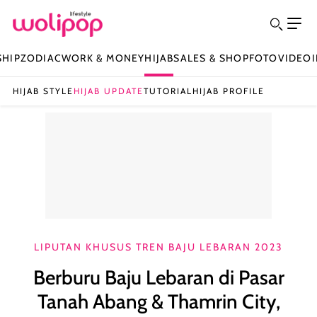
SHIP
ZODIAC
WORK & MONEY
HIJAB
SALES & SHOP
FOTO
VIDEO
HIJAB STYLE
HIJAB UPDATE
TUTORIAL
HIJAB PROFILE
LIPUTAN KHUSUS TREN BAJU LEBARAN 2023
Berburu Baju Lebaran di Pasar
Tanah Abang & Thamrin City,