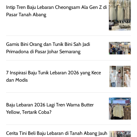
praktis dengan
UV saat
Intip Tren Baju Lebaran Cheongsam Ala Gen Z di
botol spray yang
beraktivitas di
Pasar Tanah Abang
mudah digunakan
siang hari.
dan cukup ringkas
Meskipun begitu,
untuk dibawa saat
sunscreen tetap
bepergian.
perlu diaplikasikan
Gamis Bini Orang dan Tunik Bini Sah Jadi
Semprotan yang
ulang sesuai
Primadona di Pasar Johar Semarang
dihasilkan juga
kebutuhan agar
merata sehingga
perlindungannya
memudahkan
tetap optimal.
7 Inspirasi Baju Tunik Lebaran 2026 yang Kece
pengaplikasian
Karena baru
dan Modis
tanpa membuat
pertama kali
rambut terasa
mencoba, review
berat. Perlu
ini berfokus pada
Baju Lebaran 2026 Lagi Tren Warna Butter
diingat bahwa
kesan awal
Yellow, Tertarik Coba?
ketahanan aroma
penggunaan.
dapat berbeda
Penilaian
pada setiap orang,
mengenai
Cerita Tini Beli Baju Lebaran di Tanah Abang Jauh