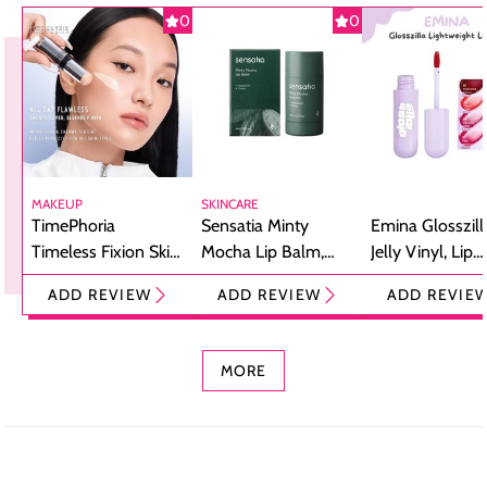
0
0
MAKEUP
SKINCARE
TimePhoria
Sensatia Minty
Emina Glosszill
Timeless Fixion Skin
Mocha Lip Balm,
Jelly Vinyl, Lip
Tint Stick,
Pelembap Bibir
Cream Glossy
ADD REVIEW
ADD REVIEW
ADD REVIE
Foundation dan
dengan Aroma
Ringan dengan 
Concealer 2-in-1
Cokelat
Bibir Plumpy
MORE