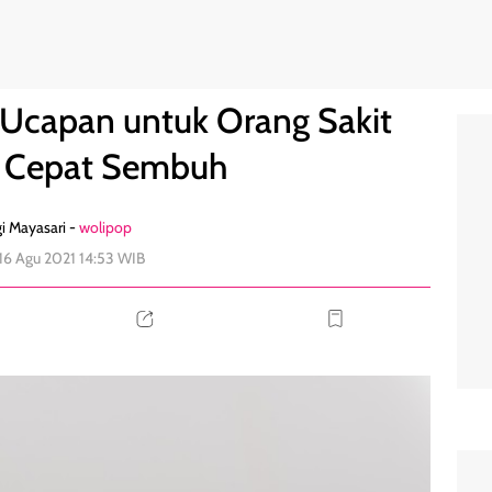
emoga Cepat Sembuh
1
 Ucapan untuk Orang Sakit
 Cepat Sembuh
i Mayasari -
wolipop
 16 Agu 2021 14:53 WIB