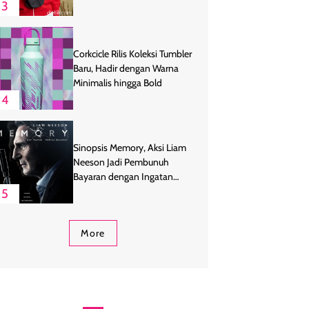
3
Corkcicle Rilis Koleksi Tumbler
Baru, Hadir dengan Warna
Minimalis hingga Bold
4
Sinopsis Memory, Aksi Liam
Neeson Jadi Pembunuh
Bayaran dengan Ingatan
Buruk
5
More