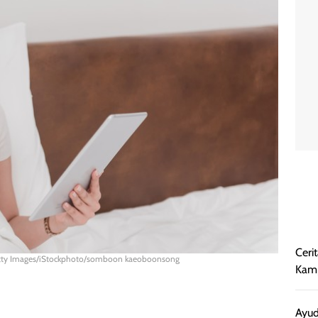
Ceri
Getty Images/iStockphoto/somboon kaeoboonsong
Kamp
Ayud