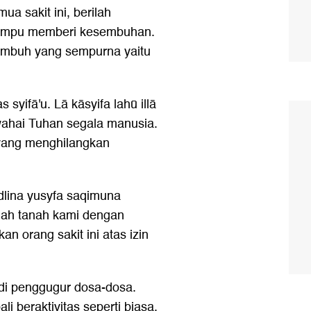
a sakit ini, berilah
ampu memberi kesembuhan.
embuh yang sempurna yaitu
 syifā'u. Lā kāsyifa lahū illā
 wahai Tuhan segala manusia.
yang menghilangkan
a'dlina yusyfa saqimuna
Allah tanah kami dengan
n orang sakit ini atas izin
di penggugur dosa-dosa.
i beraktivitas seperti biasa.