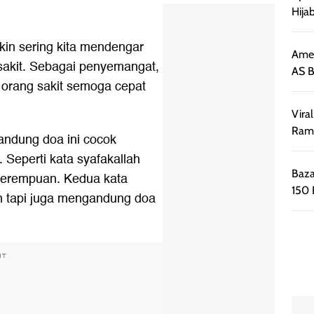
Hija
in sering kita mendengar
Amee
 sakit. Sebagai penyemangat,
AS B
orang sakit
semoga cepat
Vira
Ramb
andung doa ini cocok
. Seperti kata
syafakallah
Baza
k perempuan. Kedua kata
150 
n tapi juga mengandung doa
NT