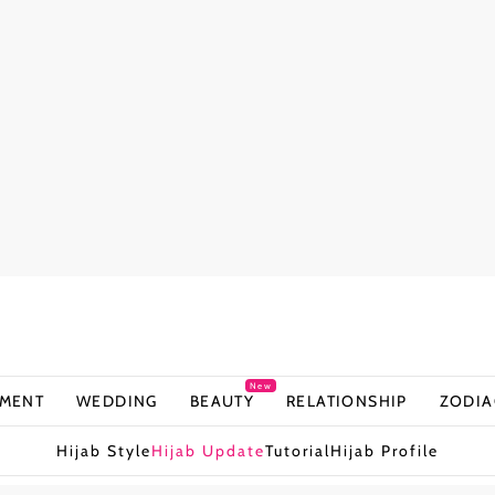
New
NMENT
WEDDING
BEAUTY
RELATIONSHIP
ZODIA
Hijab Style
Hijab Update
Tutorial
Hijab Profile