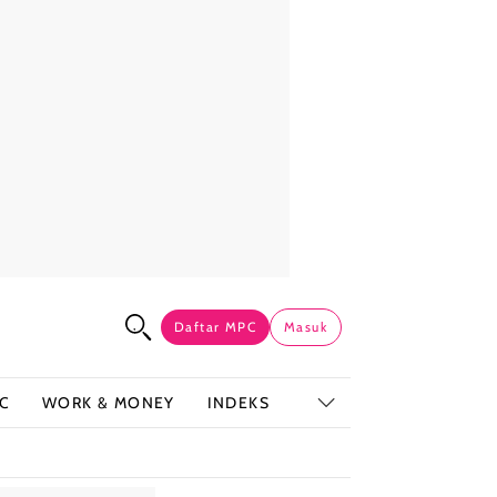
Daftar MPC
Masuk
C
WORK & MONEY
INDEKS