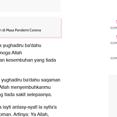
KOM
uh di Masa Pandemi Corona
KOM
 la yughadiru ba'dahu
emoga Allah
KOM
n kesembuhan yang tiada
n la yughadiru ba'dahu saqaman
a Allah menyembuhkanmu
 tiada sakit selepasnya.
isyfi antasy-syafi la syifa'a
qoman. Artinya: Ya Allah,