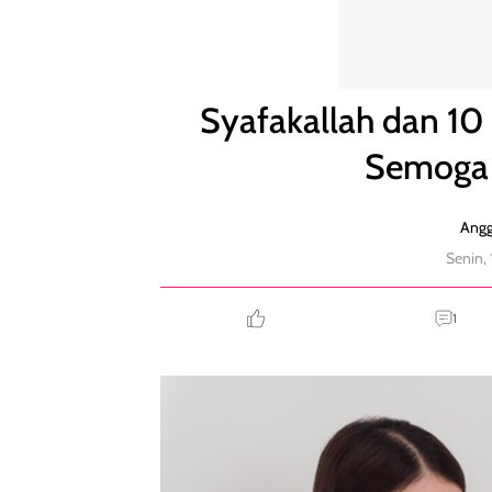
Syafakallah dan 10 Ucapan untuk Orang Sakit S
Syafakallah dan 10
Semoga
Angg
Senin,
1