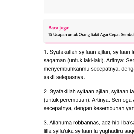
Baca juga:
15 Ucapan untuk Orang Sakit Agar Cepat Semb
1. Syafakallah syifaan ajilan, syifaan
saqaman (untuk laki-laki). Artinya: S
menyembuhkanmu secepatnya, denga
sakit selepasnya.
2. Syafakillah syifaan ajilan, syifaa
(untuk perempuan). Artinya: Semog
secepatnya, dengan kesembuhan yang
3. Allahuma robbannas, adz-hibil ba'sa 
lilla syifa'uka syifaan la yughadiru sa