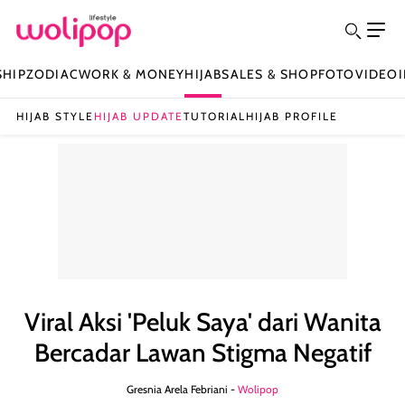
SHIP
ZODIAC
WORK & MONEY
HIJAB
SALES & SHOP
FOTO
VIDEO
HIJAB STYLE
HIJAB UPDATE
TUTORIAL
HIJAB PROFILE
Viral Aksi 'Peluk Saya' dari Wanita
Bercadar Lawan Stigma Negatif
Gresnia Arela Febriani -
Wolipop