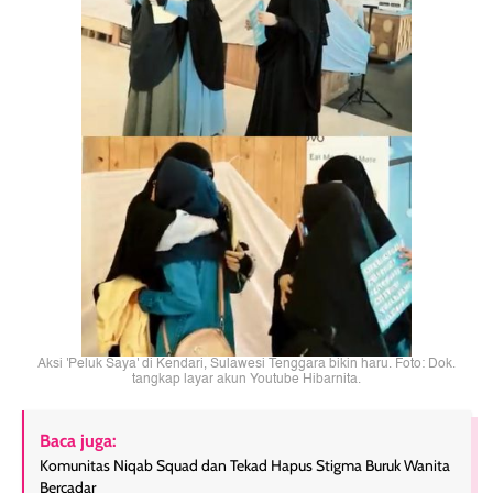
Aksi 'Peluk Saya' di Kendari, Sulawesi Tenggara bikin haru. Foto: Dok.
tangkap layar akun Youtube Hibarnita.
Baca juga:
Komunitas Niqab Squad dan Tekad Hapus Stigma Buruk Wanita
Bercadar