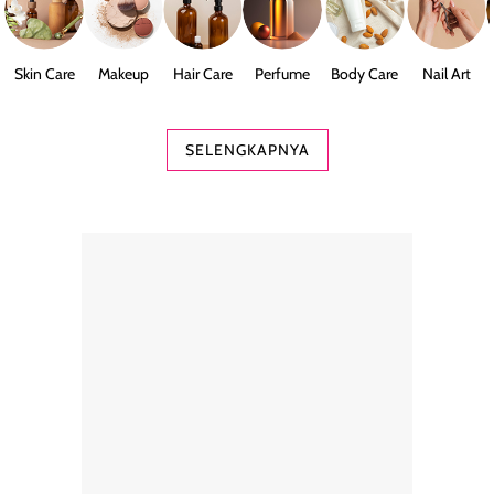
Skin Care
Makeup
Hair Care
Perfume
Body Care
Nail Art
SELENGKAPNYA