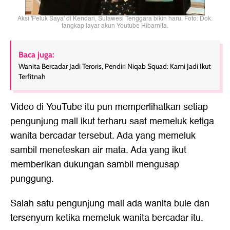
Aksi 'Peluk Saya' di Kendari, Sulawesi Tenggara bikin haru. Foto: Dok.
tangkap layar akun Youtube Hibarnita.
Baca juga:
Wanita Bercadar Jadi Teroris, Pendiri Niqab Squad: Kami Jadi Ikut
Terfitnah
Video di YouTube itu pun memperlihatkan setiap
pengunjung mall ikut terharu saat memeluk ketiga
wanita ber
cadar
tersebut. Ada yang memeluk
sambil meneteskan air mata. Ada yang ikut
memberikan dukungan sambil mengusap
punggung.
Salah satu pengunjung mall ada wanita bule dan
tersenyum ketika memeluk wanita bercadar itu.