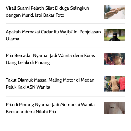
lebih halus dan
dilengkapi SPF 35
Viral! Suami Pelatih Silat Diduga Selingkuh
mudah diatur
PA+++ untuk
dengan Murid, Istri Bakar Foto
setelah
membantu
diaplikasikan.
melindungi kulit
Apakah Memakai Cadar Itu Wajib? Ini Penjelasan
Kemasannya
dari paparan sinar
Ulama
praktis dengan
UV saat
botol spray yang
beraktivitas di
mudah digunakan
siang hari.
Pria Bercadar Nyamar Jadi Wanita demi Kuras
dan cukup ringkas
Meskipun begitu,
Uang Lelaki di Pinrang
untuk dibawa saat
sunscreen tetap
bepergian.
perlu diaplikasikan
Takut Diamuk Massa, Maling Motor di Medan
Semprotan yang
ulang sesuai
Peluk Kaki ASN Wanita
dihasilkan juga
kebutuhan agar
merata sehingga
perlindungannya
memudahkan
tetap optimal.
Pria di Pinrang Nyamar Jadi Mempelai Wanita
pengaplikasian
Karena baru
Bercadar demi Nikahi Pria
tanpa membuat
pertama kali
rambut terasa
mencoba, review