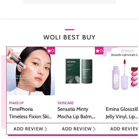
WOLI BEST BUY
0
0
MAKEUP
SKINCARE
TimePhoria
Sensatia Minty
Emina Glosszill
Timeless Fixion Skin
Mocha Lip Balm,
Jelly Vinyl, Lip
Tint Stick,
Pelembap Bibir
Cream Glossy
ADD REVIEW
ADD REVIEW
ADD REVIE
Foundation dan
dengan Aroma
Ringan dengan 
Concealer 2-in-1
Cokelat
Bibir Plumpy