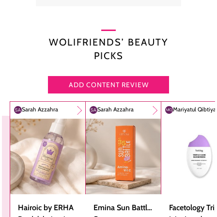
WOLIFRIENDS’ BEAUTY
PICKS
ADD CONTENT REVIEW
Sarah Azzahra
Sarah Azzahra
Mariyatul Qibtiy
Hairoic by ERHA
Emina Sun Battle
Facetology Tri