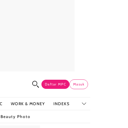
Daftar MPC
Masuk
C
WORK & MONEY
INDEKS
t
Beauty Photo