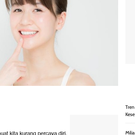
Tren
Kese
at kita kurang percaya diri.
Mili