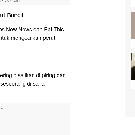
ITH CONTENT
ut Buncit
es Now News dan Eat This
untuk mengecilkan perut
ing disajikan di piring dan
 seseorang di sana
NT