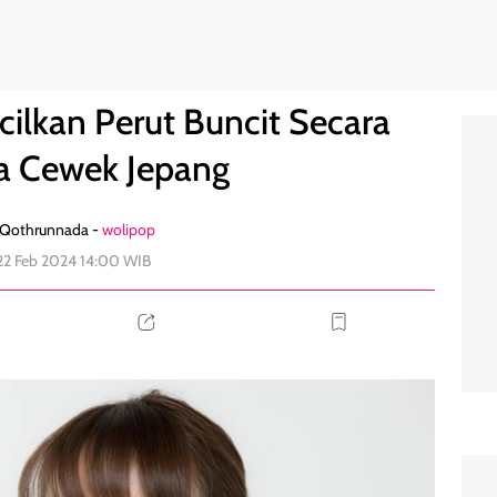
i ala Cewek Jepang
0
ilkan Perut Buncit Secara
la Cewek Jepang
 Qothrunnada -
wolipop
22 Feb 2024 14:00 WIB