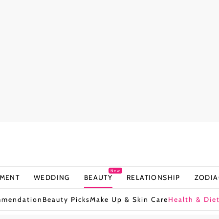
New
NMENT
WEDDING
BEAUTY
RELATIONSHIP
ZODIA
mmendation
Beauty Picks
Make Up & Skin Care
Health & Die