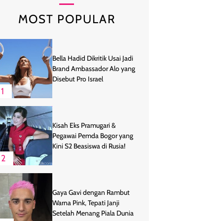
MOST POPULAR
Bella Hadid Dikritik Usai Jadi
Brand Ambassador Alo yang
Disebut Pro Israel
1
Kisah Eks Pramugari &
Pegawai Pemda Bogor yang
Kini S2 Beasiswa di Rusia!
2
Gaya Gavi dengan Rambut
Warna Pink, Tepati Janji
Setelah Menang Piala Dunia