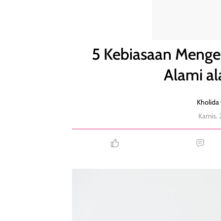
5 Kebiasaan Mengecilkan Perut Buncit Secara Alam
5 Kebiasaan Mengec
Alami a
Kholida
Kamis, 