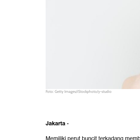
Foto: Getty Images/iStockphoto/y-studio
Jakarta
-
Memiliki perut buncit terkadang membu