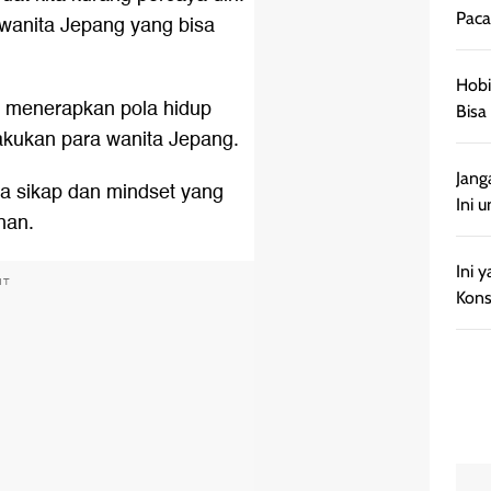
Paca
wanita Jepang yang bisa
Hobi
u menerapkan pola hidup
Bisa
akukan para wanita Jepang.
Jang
ya sikap dan mindset yang
Ini 
nan.
Ini 
NT
Kon