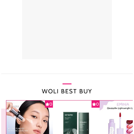
WOLI BEST BUY
0
0