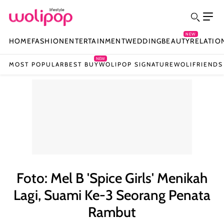
NEW
HOME
FASHION
ENTERTAINMENT
WEDDING
BEAUTY
RELATIO
NEW
MOST POPULAR
BEST BUY
WOLIPOP SIGNATURE
WOLIFRIENDS
Foto: Mel B 'Spice Girls' Menikah
Lagi, Suami Ke-3 Seorang Penata
Rambut