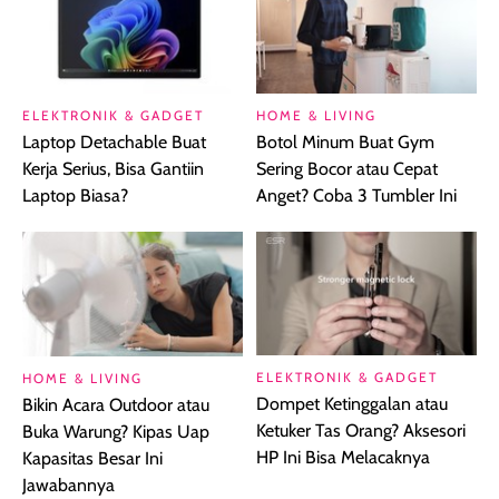
ELEKTRONIK & GADGET
HOME & LIVING
Laptop Detachable Buat
Botol Minum Buat Gym
Kerja Serius, Bisa Gantiin
Sering Bocor atau Cepat
Laptop Biasa?
Anget? Coba 3 Tumbler Ini
ELEKTRONIK & GADGET
HOME & LIVING
Dompet Ketinggalan atau
Bikin Acara Outdoor atau
Ketuker Tas Orang? Aksesori
Buka Warung? Kipas Uap
HP Ini Bisa Melacaknya
Kapasitas Besar Ini
Jawabannya