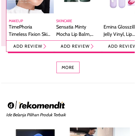
MAKEUP
SKINCARE
TimePhoria
Sensatia Minty
Emina Glosszill
Timeless Fixion Skin
Mocha Lip Balm,
Jelly Vinyl, Lip
Tint Stick,
Pelembap Bibir
Cream Glossy
ADD REVIEW
ADD REVIEW
ADD REVIE
Foundation dan
dengan Aroma
Ringan dengan 
Concealer 2-in-1
Cokelat
Bibir Plumpy
MORE
Ide Belanja Pilihan Produk Terbaik