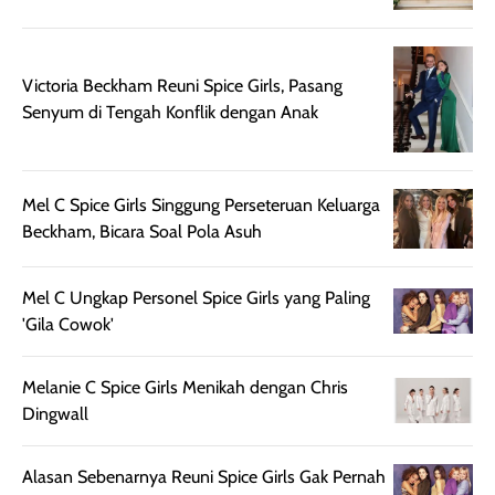
sangat berminyak
dipakai daily, b
mungkin butuh
ke kantor, kulia
touch-up setelah
ataupun sekad
Victoria Beckham Reuni Spice Girls, Pasang
beberapa jam.
jalan santai. Pl
Senyum di Tengah Konflik dengan Anak
Meski harganya
point lainnya,
cukup tinggi,
produk ini juga
kualitasnya
minim oksidasi
sepadan. Bedak
jadi warnanya
Mel C Spice Girls Singgung Perseteruan Keluarga
ini cocok untuk
tetap stabil
Beckham, Bicara Soal Pola Asuh
kamu yang
setelah beber
menginginkan
jam dipakai.
Mel C Ungkap Personel Spice Girls yang Paling
tampilan flawless,
Shade Carame
'Gila Cowok'
ringan, dan
juga pas di kuli
berkelas —
bikin complex
sempurna untuk
terlihat hangat
Melanie C Spice Girls Menikah dengan Chris
daily look
dan natural. K
Dingwall
maupun acara
kamu suka
spesial.
makeup yang
Alasan Sebenarnya Reuni Spice Girls Gak Pernah
ringan dengan