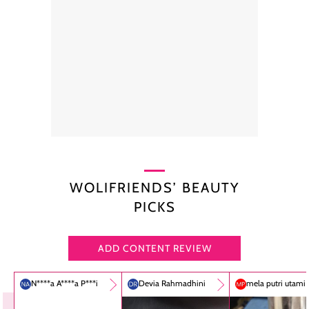
WOLIFRIENDS’ BEAUTY
PICKS
ADD CONTENT REVIEW
N****a A****a P***i
Devia Rahmadhini
mela putri utami