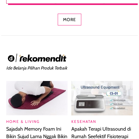
Foundation dan
dengan Aroma
Ringan dengan 
Concealer 2-in-1
Cokelat
Bibir Plumpy
MORE
Ide Belanja Pilihan Produk Terbaik
HOME & LIVING
KESEHATAN
Sajadah Memory Foam Ini
Apakah Terapi Ultrasound di
Bikin Sujud Lama Nggak Bikin
Rumah Seefektif Fisioterapi