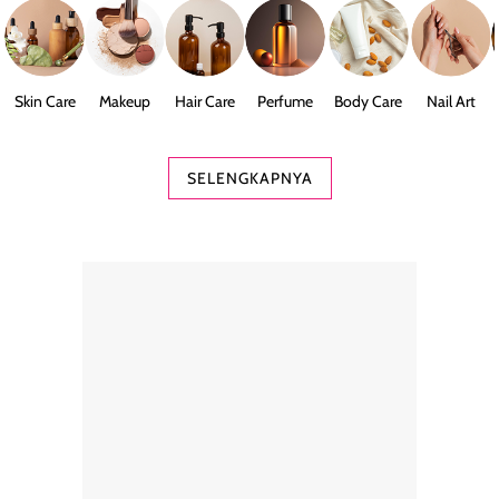
Skin Care
Makeup
Hair Care
Perfume
Body Care
Nail Art
SELENGKAPNYA