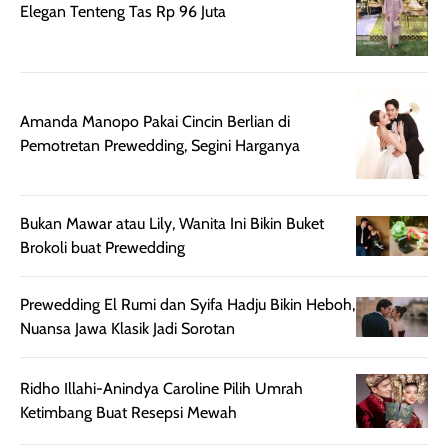
Elegan Tenteng Tas Rp 96 Juta
rambut terasa
Vitamin C, serta
lebih halus dan
dilengkapi SPF 35
mudah diatur
PA+++ untuk
setelah
membantu
diaplikasikan.
melindungi kulit
Amanda Manopo Pakai Cincin Berlian di
Kemasannya
dari paparan sinar
Pemotretan Prewedding, Segini Harganya
praktis dengan
UV saat
botol spray yang
beraktivitas di
mudah digunakan
siang hari.
Bukan Mawar atau Lily, Wanita Ini Bikin Buket
dan cukup ringkas
Meskipun begitu,
Brokoli buat Prewedding
untuk dibawa saat
sunscreen tetap
bepergian.
perlu diaplikasikan
Prewedding El Rumi dan Syifa Hadju Bikin Heboh,
Semprotan yang
ulang sesuai
Nuansa Jawa Klasik Jadi Sorotan
dihasilkan juga
kebutuhan agar
merata sehingga
perlindungannya
memudahkan
tetap optimal.
Ridho Illahi-Anindya Caroline Pilih Umrah
pengaplikasian
Karena baru
Ketimbang Buat Resepsi Mewah
tanpa membuat
pertama kali