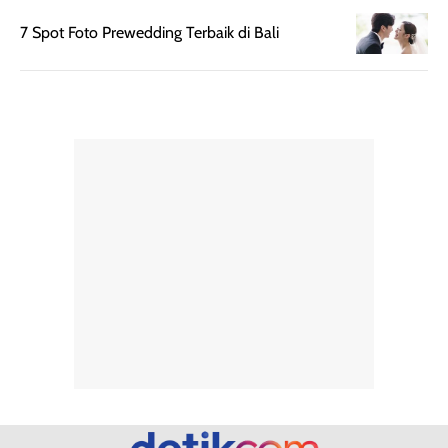
rambut terasa
mencoba, review
berat. Perlu
ini berfokus pada
7 Spot Foto Prewedding Terbaik di Bali
diingat bahwa
kesan awal
ketahanan aroma
penggunaan.
dapat berbeda
Penilaian
pada setiap orang,
mengenai
tergantung jenis
performa dalam
rambut, aktivitas,
jangka panjang,
dan kondisi
seperti
lingkungan.
kenyamanan
Namun, dari
setelah
pengalaman
pemakaian rutin
penggunaan
atau
hingga repurchase
kecocokannya
beberapa kali,
pada berbagai
performanya
kondisi kulit,
terasa cukup
masih
konsisten untuk
memerlukan
penggunaan
penggunaan lebih