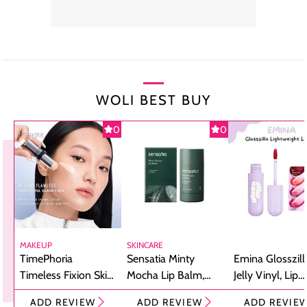
WOLI BEST BUY
0
0
MAKEUP
SKINCARE
TimePhoria
Sensatia Minty
Emina Glosszill
Timeless Fixion Skin
Mocha Lip Balm,
Jelly Vinyl, Lip
Tint Stick,
Pelembap Bibir
Cream Glossy
ADD REVIEW
ADD REVIEW
ADD REVIE