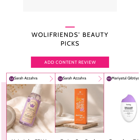
WOLIFRIENDS’ BEAUTY
PICKS
ADD CONTENT REVIEW
Sarah Azzahra
Sarah Azzahra
Mariyatul Qibtiy