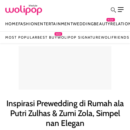
NEW
HOME
FASHION
ENTERTAINMENT
WEDDING
BEAUTY
RELATIO
NEW
MOST POPULAR
BEST BUY
WOLIPOP SIGNATURE
WOLIFRIENDS
Inspirasi Prewedding di Rumah ala
Putri Zulhas & Zumi Zola, Simpel
nan Elegan