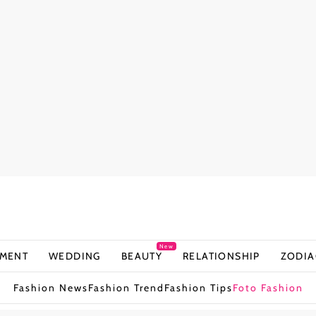
New
NMENT
WEDDING
BEAUTY
RELATIONSHIP
ZODIA
Fashion News
Fashion Trend
Fashion Tips
Foto Fashion