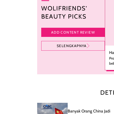
WOLIFRIENDS’
BEAUTY PICKS
ADD CONTENT REVIEW
SELENGKAPNYA
Ha
Pro
beb
ka
se
pe
ha
pe
DET
men