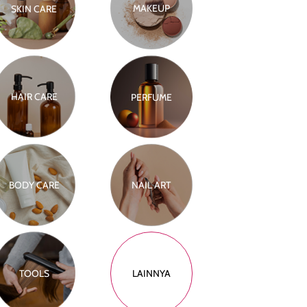
MAKEUP
SKIN CARE
HAIR CARE
PERFUME
BODY CARE
NAIL ART
TOOLS
LAINNYA