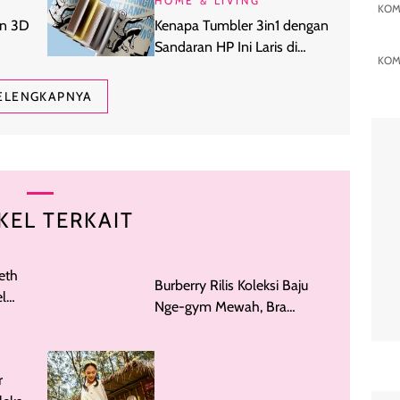
HOME & LIVING
KOM
an 3D
Kenapa Tumbler 3in1 dengan
Sandaran HP Ini Laris di
KOM
WFH
Kalangan Anak Kuliahan?
ELENGKAPNYA
KEL TERKAIT
eth
l
Burberry Rilis Koleksi Baju
Nge-gym Mewah, Bra
Olahraga Dibanderol Rp 9
Juta