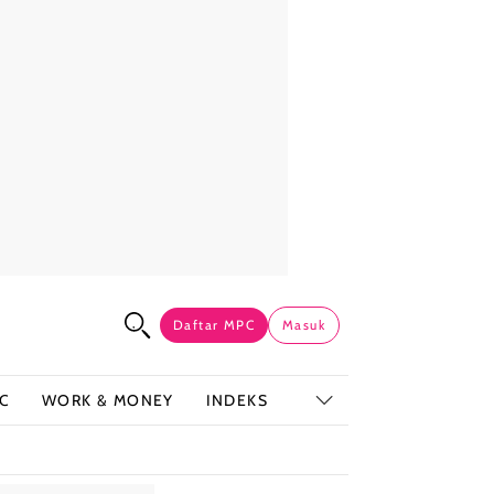
Daftar MPC
Masuk
C
WORK & MONEY
INDEKS