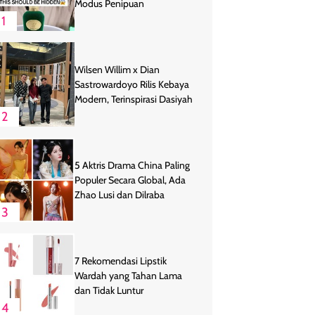
Modus Penipuan
1
Wilsen Willim x Dian
Sastrowardoyo Rilis Kebaya
Modern, Terinspirasi Dasiyah
2
5 Aktris Drama China Paling
Populer Secara Global, Ada
Zhao Lusi dan Dilraba
3
7 Rekomendasi Lipstik
Wardah yang Tahan Lama
dan Tidak Luntur
4