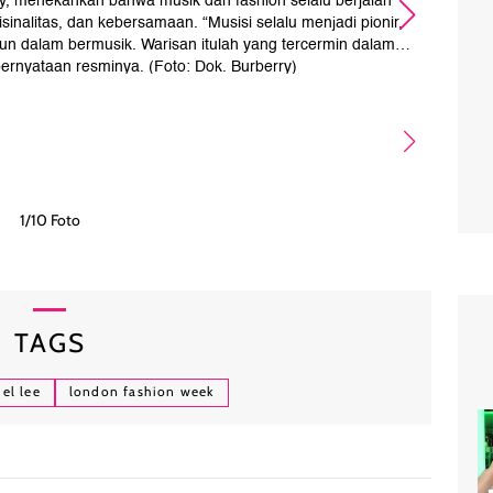
rry, menekankan bahwa musik dan fashion selalu berjalan
Kol
isinalitas, dan kebersamaan. “Musisi selalu menjadi pionir,
den
n dalam bermusik. Warisan itulah yang tercermin dalam
yan
 pernyataan resminya. (Foto: Dok. Burberry)
1/10 Foto
TAGS
el lee
london fashion week