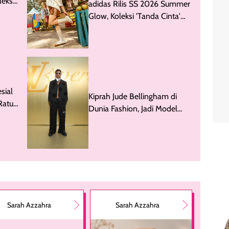
r
adidas Rilis SS 2026 Summer
leksi
Glow, Koleksi 'Tanda Cinta'
k
Indonesia untuk Dunia
sial
Kiprah Jude Bellingham di
Ratu
Dunia Fashion, Jadi Model
Skims Hingga Louis Vuitton