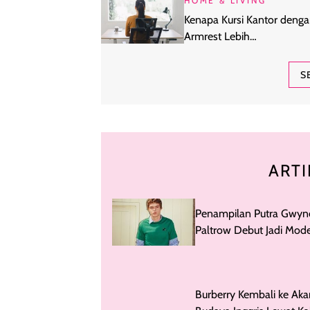
HOME & LIVING
Kenapa Kursi Kantor deng
Armrest Lebih
Direkomendasikan untuk 
Seharian?
S
ARTI
Penampilan Putra Gwyn
Paltrow Debut Jadi Mode
dalam Iklan Burberry