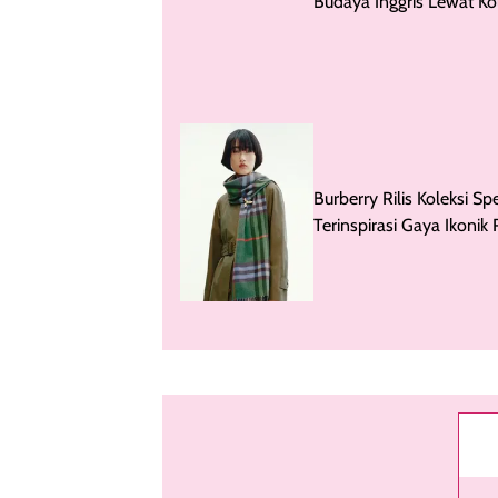
Burberry Kembali ke Aka
Budaya Inggris Lewat Ko
Bernuansa Festival Musi
Burberry Rilis Koleksi Spe
Terinspirasi Gaya Ikonik 
Elizabeth II