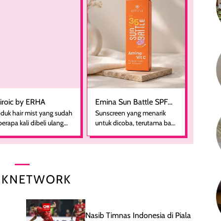
Sarah Azzahra
Sarah Azzahra
iroic by ERHA
Emina Sun Battle SPF
duk hair mist yang sudah
Sunscreen yang menarik
35 PA+++ Bright Glow
erapa kali dibeli ulang
untuk dicoba, terutama bagi
Fun Size
rena nyaman digunakan
yang mencari perlindungan
bagai pelengkap
harian dalam ukuran yang
rawatan rambut sehari-
lebih praktis. Kemasannya
ri. Pengalaman
ringkas sehingga mudah
nggunaan yang konsisten
disimpan di dalam pouch
IKNETWORK
jadi alasan produk ini
atau dibawa saat bepergian.