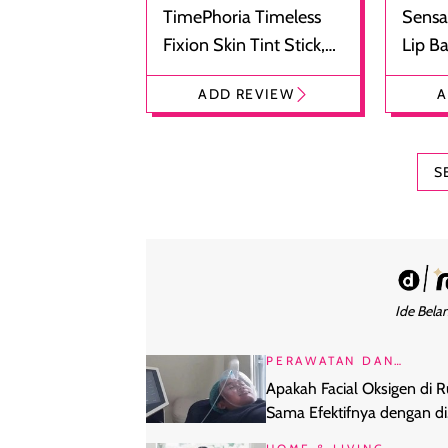
TimePhoria Timeless
Sensa
Fixion Skin Tint Stick,
Lip B
Foundation dan
Bibir
ADD REVIEW
A
Concealer 2-in-1
Cokel
S
Ide Belan
PERAWATAN DAN
KECANTIKAN
Apakah Facial Oksigen di
Sama Efektifnya dengan di
Klinik?