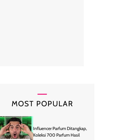
eksi yang dipresentasikan sebagai penutup London Fashion Week ini 
gan eksplorasi tekstur berani. Beberapa busana hadir dengan detail ru
g sepenuhnya terbuat dari manik-manik, kulit laser-cut menyerupai ren
pada atasan dan celana. (Foto: Dok. Burberry)
MOST POPULAR
Influencer Parfum Ditangkap,
Koleksi 700 Parfum Hasil