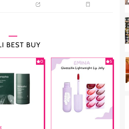
I BEST BUY
0
5
RE