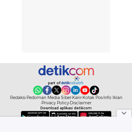
tergantung jenis
performa dalam
rambut, aktivitas,
jangka panjang,
dan kondisi
seperti
lingkungan.
kenyamanan
Namun, dari
setelah
pengalaman
pemakaian rutin
penggunaan
atau
hingga repurchase
kecocokannya
beberapa kali,
pada berbagai
performanya
kondisi kulit,
terasa cukup
masih
konsisten untuk
memerlukan
part of
penggunaan
penggunaan lebih
sehari-hari.
lanjut.
Redaksi
Pedoman Media Siber
Karir
Kotak Pos
Info Iklan
Privacy Policy
Disclaimer
Download aplikasi detikcom
Copyright @ 2026 detikcom. All right reserved