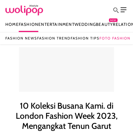
NEW
HOME
FASHION
ENTERTAINMENT
WEDDING
BEAUTY
RELATIO
FASHION NEWS
FASHION TREND
FASHION TIPS
FOTO FASHION
10 Koleksi Busana Kami. di
London Fashion Week 2023,
Mengangkat Tenun Garut