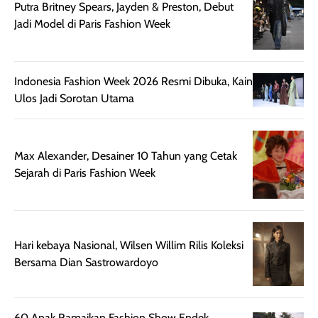
Putra Britney Spears, Jayden & Preston, Debut
terasa berlebihan
berlebihan. Varian
40 yang pasti
Jadi Model di Paris Fashion Week
sehingga tetap
Bright Glow
cocok dipakai 
nyaman dipakai
memberikan efek
aktifitas outdo
untuk aktivitas
akhir yang
juga. baru
harian, baik
membuat kulit
pemakaaian 6
Indonesia Fashion Week 2026 Resmi Dibuka, Kain
sebelum maupun
tampak lebih
bulan tapi ker
Ulos Jadi Sorotan Utama
setelah
cerah, namun
bersihnya mu
beraktivitas di luar
hasilnya tetap
ku
ruangan. Selain
dapat berbeda
Max Alexander, Desainer 10 Tahun yang Cetak
memberikan
pada setiap jenis
Sejarah di Paris Fashion Week
aroma pada
kulit. Produk ini
rambut, produk ini
mengandung
juga membantu
Amino dan
rambut terasa
Vitamin C, serta
Hari kebaya Nasional, Wilsen Willim Rilis Koleksi
lebih halus dan
dilengkapi SPF 35
Bersama Dian Sastrowardoyo
mudah diatur
PA+++ untuk
setelah
membantu
diaplikasikan.
melindungi kulit
60 Anak Ramaikan Fashion Show Endek