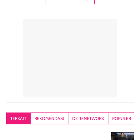
digunakan sebagai
harian dalam
milky lotion,
pelengkap
ukuran yang lebih
gampang
perawatan
praktis.
diratakan, ada
rambut sehari-
Kemasannya
sensai dinginy
hari. Pengalaman
ringkas sehingga
ada efek
penggunaan yang
mudah disimpan
lembabnya ju
konsisten menjadi
di dalam pouch
karna kulit aku
alasan produk ini
atau dibawa saat
kering meront
tetap masuk
bepergian. Dari
Kalau dipakai
dalam rutinitas.
penggunaan
dibawah mak
Hair mist ini
pertama,
juga ga peelin
memiliki aroma
teksturnya terasa
jadi nyaman gi
yang lembut dan
ringan dan mudah
Packagingnya 
memberikan
diratakan di kulit.
plastik tutup ul
kesan rambut
Produk juga
mutul botolny
lebih segar
memberikan hasil
meruncing jadi
TERKAIT
REKOMENDASI
DETIKNETWORK
POPULER
setelah
akhir yang
pas buat nakar
digunakan.
nyaman tanpa
sunscreennya.
Wanginya tidak
terasa lengket
terus udah SP