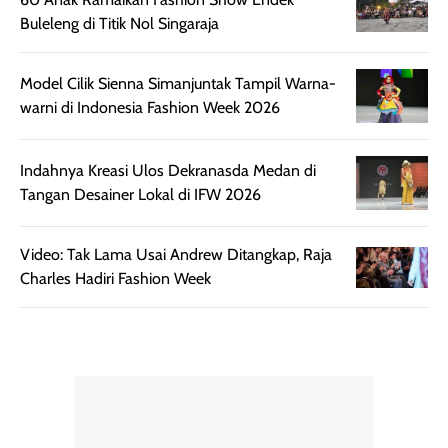
Kemasannya
dari paparan sinar
Buleleng di Titik Nol Singaraja
praktis dengan
UV saat
botol spray yang
beraktivitas di
mudah digunakan
siang hari.
Model Cilik Sienna Simanjuntak Tampil Warna-
dan cukup ringkas
Meskipun begitu,
warni di Indonesia Fashion Week 2026
untuk dibawa saat
sunscreen tetap
bepergian.
perlu diaplikasikan
Semprotan yang
ulang sesuai
Indahnya Kreasi Ulos Dekranasda Medan di
dihasilkan juga
kebutuhan agar
Tangan Desainer Lokal di IFW 2026
merata sehingga
perlindungannya
memudahkan
tetap optimal.
Video: Tak Lama Usai Andrew Ditangkap, Raja
pengaplikasian
Karena baru
Charles Hadiri Fashion Week
tanpa membuat
pertama kali
rambut terasa
mencoba, review
berat. Perlu
ini berfokus pada
diingat bahwa
kesan awal
ketahanan aroma
penggunaan.
dapat berbeda
Penilaian
pada setiap orang,
mengenai