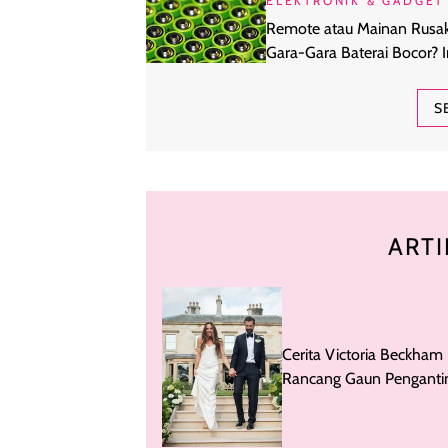
ELEKTRONIK & GADGET
Remote atau Mainan Rusa
Gara-Gara Baterai Bocor? I
Cara Mencegahnya
S
ARTI
Cerita Victoria Beckham
Rancang Gaun Penganti
Istimewa untuk Mel C Sp
Girls