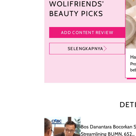
WOLIFRIENDS’
BEAUTY PICKS
ADD CONTENT REVIEW
SELENGKAPNYA
Ha
Pro
beb
ka
se
pe
ha
pe
DET
men
te
rutinita
me
Bos Danantara Bocorkan S
le
Streamlining BUMN, 652