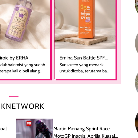
iroic by ERHA
Emina Sun Battle SPF
duk hair mist yang sudah
Sunscreen yang menarik
35 PA+++ Bright Glow
erapa kali dibeli ulang
untuk dicoba, terutama bagi
Fun Size
rena nyaman digunakan
yang mencari perlindungan
bagai pelengkap
harian dalam ukuran yang
rawatan rambut sehari-
lebih praktis. Kemasannya
ri. Pengalaman
ringkas sehingga mudah
nggunaan yang konsisten
disimpan di dalam pouch
IKNETWORK
jadi alasan produk ini
atau dibawa saat bepergian.
tap masuk dalam
Dari penggunaan pertama,
s. Hair mist ini
teksturnya terasa ringan
miliki aroma yang
dan mudah diratakan di
oal
Martin Menang Sprint Race
mbut dan memberikan
kulit. Produk juga
MotoGP Inggris, Aprilia Kuasai