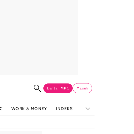
Daftar MPC
Masuk
C
WORK & MONEY
INDEKS