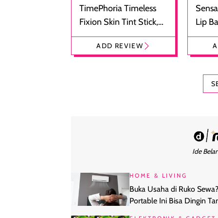
TimePhoria Timeless
Sensa
Fixion Skin Tint Stick,
Lip B
Foundation dan
Bibir
ADD REVIEW
A
Concealer 2-in-1
Cokel
S
Ide Belan
HOME & LIVING
Buka Usaha di Ruko Sewa
Portable Ini Bisa Dingin T
Bor Tembok