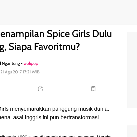
n Sekarang, Siapa Favoritmu?
0
Penampilan Spice Girls Dulu
g, Siapa Favoritmu?
l Ngantung -
wolipop
 21 Agu 2017 17:21 WIB
Girls menyemarakkan panggung musik dunia.
enal asal Inggris ini pun bertransformasi.