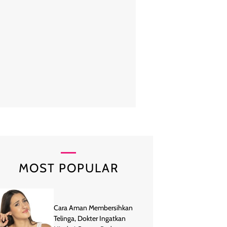
tahun yang sama, majalah musik Inggris Top of the Pops memberi jul
onelnya. Mel C mendapat julukan Sporty Spice karena gaya tomboynya
berkat rambut merahnya. (Foto: Getty Images)
MOST POPULAR
Cara Aman Membersihkan
Telinga, Dokter Ingatkan