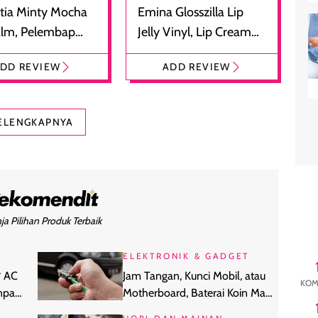
tia Minty Mocha
Emina Glosszilla Lip
alm, Pelembap
Jelly Vinyl, Lip Cream
 dengan Aroma
Glossy Ringan dengan
DD REVIEW
ADD REVIEW
at
Efek Bibir Plumpy
ELENGKAPNYA
ja Pilihan Produk Terbaik
ELEKTRONIK & GADGET
? AC
Jam Tangan, Kunci Mobil, atau
KOM
anpa
Motherboard, Baterai Koin Mana
yang Cocok?