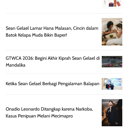
Kemasannya
dari paparan sinar
praktis dengan
UV saat
botol spray yang
beraktivitas di
mudah digunakan
siang hari.
Sean Gelael Lamar Hana Malasan, Cincin dalam
dan cukup ringkas
Meskipun begitu,
Batok Kelapa Muda Bikin Baper!
untuk dibawa saat
sunscreen tetap
bepergian.
perlu diaplikasikan
Semprotan yang
ulang sesuai
GTWCA 2026: Begini Akhir Kiprah Sean Gelael di
dihasilkan juga
kebutuhan agar
Mandalika
merata sehingga
perlindungannya
memudahkan
tetap optimal.
pengaplikasian
Karena baru
Ketika Sean Gelael Berbagi Pengalaman Balapan
tanpa membuat
pertama kali
rambut terasa
mencoba, review
berat. Perlu
ini berfokus pada
diingat bahwa
kesan awal
Onadio Leonardo Ditangkap karena Narkoba,
ketahanan aroma
penggunaan.
Kasus Penipuan Melani Mecimapro
dapat berbeda
Penilaian