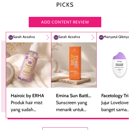
PICKS
ADD CONTENT REVIEW
Sarah Azzahra
Sarah Azzahra
Mariyatul Qibtiy
Hairoic by ERHA
Emina Sun Battle
Facetology Tri
Produk hair mist
SPF 35 PA+++
Sunscreen yang
Care Sunscree
Jujur Lovelove
yang sudah
Bright Glow Fun
menarik untuk
SPF 40 PA+++
banget sama
beberapa kali
Size
dicoba, terutama
sunscreen iniii..
dibeli ulang
bagi yang mencari
suka sama