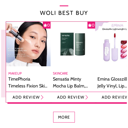
WOLI BEST BUY
0
0
MAKEUP
SKINCARE
TimePhoria
Sensatia Minty
Emina Glosszill
Timeless Fixion Skin
Mocha Lip Balm,
Jelly Vinyl, Lip
Tint Stick,
Pelembap Bibir
Cream Glossy
ADD REVIEW
ADD REVIEW
ADD REVIE
Foundation dan
dengan Aroma
Ringan dengan 
Concealer 2-in-1
Cokelat
Bibir Plumpy
MORE