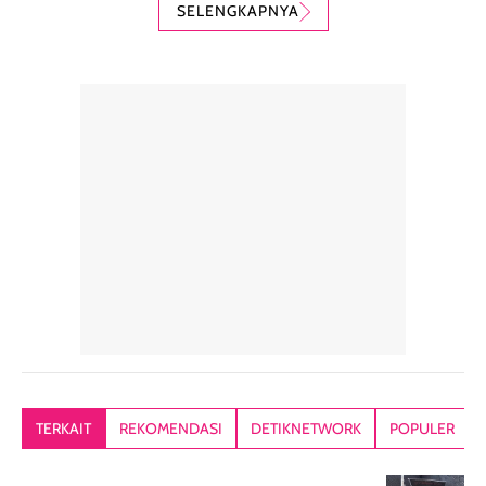
karena nyaman
perlindungan
teksturnya yg
SELENGKAPNYA
digunakan sebagai
harian dalam
milky lotion,
pelengkap
ukuran yang lebih
gampang
perawatan
praktis.
diratakan, ada
rambut sehari-
Kemasannya
sensai dinginy
hari. Pengalaman
ringkas sehingga
ada efek
penggunaan yang
mudah disimpan
lembabnya ju
konsisten menjadi
di dalam pouch
karna kulit aku
alasan produk ini
atau dibawa saat
kering meront
tetap masuk
bepergian. Dari
Kalau dipakai
dalam rutinitas.
penggunaan
dibawah mak
Hair mist ini
pertama,
juga ga peelin
memiliki aroma
teksturnya terasa
jadi nyaman gi
yang lembut dan
ringan dan mudah
Packagingnya 
memberikan
diratakan di kulit.
plastik tutup ul
kesan rambut
Produk juga
mutul botolny
lebih segar
memberikan hasil
meruncing jadi
TERKAIT
REKOMENDASI
DETIKNETWORK
POPULER
setelah
akhir yang
pas buat nakar
digunakan.
nyaman tanpa
sunscreennya.