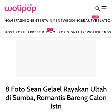
NEW
HOME
FASHION
ENTERTAINMENT
WEDDING
BEAUTY
RELATIO
NEW
MOST POPULAR
BEST BUY
WOLIPOP SIGNATURE
WOLIFRIENDS
8 Foto Sean Gelael Rayakan Ultah
di Sumba, Romantis Bareng Calon
Istri