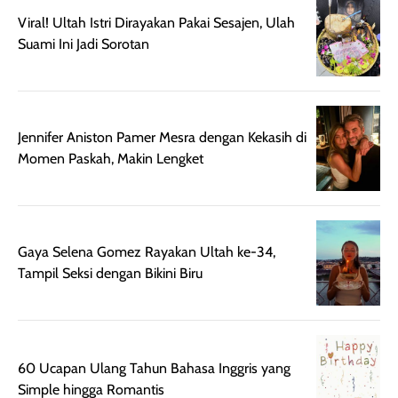
Wanginya tidak
terasa lengket
terus udah SP
Viral! Ultah Istri Dirayakan Pakai Sesajen, Ulah
terasa berlebihan
berlebihan. Varian
40 yang pasti
Suami Ini Jadi Sorotan
sehingga tetap
Bright Glow
cocok dipakai 
nyaman dipakai
memberikan efek
aktifitas outdo
untuk aktivitas
akhir yang
juga. baru
harian, baik
membuat kulit
pemakaaian 6
sebelum maupun
tampak lebih
bulan tapi ker
Jennifer Aniston Pamer Mesra dengan Kekasih di
setelah
cerah, namun
bersihnya mu
Momen Paskah, Makin Lengket
beraktivitas di luar
hasilnya tetap
ku
ruangan. Selain
dapat berbeda
memberikan
pada setiap jenis
aroma pada
kulit. Produk ini
Gaya Selena Gomez Rayakan Ultah ke-34,
rambut, produk ini
mengandung
Tampil Seksi dengan Bikini Biru
juga membantu
Amino dan
rambut terasa
Vitamin C, serta
lebih halus dan
dilengkapi SPF 35
mudah diatur
PA+++ untuk
60 Ucapan Ulang Tahun Bahasa Inggris yang
setelah
membantu
Simple hingga Romantis
diaplikasikan.
melindungi kulit