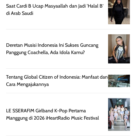
diaplikasikan.
melindungi kulit
Saat Cardi B Ucap Masyaallah dan Jadi 'Halal B'
Kemasannya
dari paparan sinar
di Arab Saudi
praktis dengan
UV saat
botol spray yang
beraktivitas di
mudah digunakan
siang hari.
dan cukup ringkas
Meskipun begitu,
untuk dibawa saat
sunscreen tetap
Deretan Musisi Indonesia Ini Sukses Guncang
bepergian.
perlu diaplikasikan
Panggung Coachella, Ada Idola Kamu?
Semprotan yang
ulang sesuai
dihasilkan juga
kebutuhan agar
merata sehingga
perlindungannya
Tentang Global Citizen of Indonesia: Manfaat dan
memudahkan
tetap optimal.
Cara Mengajukannya
pengaplikasian
Karena baru
tanpa membuat
pertama kali
rambut terasa
mencoba, review
berat. Perlu
ini berfokus pada
LE SSERAFIM Girlband K-Pop Pertama
diingat bahwa
kesan awal
Manggung di 2026 iHeartRadio Music Festival
ketahanan aroma
penggunaan.
dapat berbeda
Penilaian