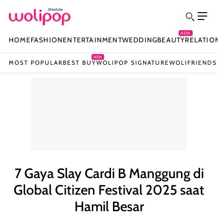
NEW
HOME
FASHION
ENTERTAINMENT
WEDDING
BEAUTY
RELATIO
NEW
MOST POPULAR
BEST BUY
WOLIPOP SIGNATURE
WOLIFRIENDS
7 Gaya Slay Cardi B Manggung di
Global Citizen Festival 2025 saat
Hamil Besar