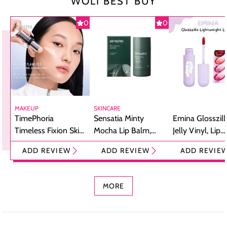
WOLI BEST BUY
0
0
MAKEUP
SKINCARE
TimePhoria
Sensatia Minty
Emina Glosszill
Timeless Fixion Skin
Mocha Lip Balm,
Jelly Vinyl, Lip
Tint Stick,
Pelembap Bibir
Cream Glossy
ADD REVIEW
ADD REVIEW
ADD REVIE
Foundation dan
dengan Aroma
Ringan dengan 
Concealer 2-in-1
Cokelat
Bibir Plumpy
MORE