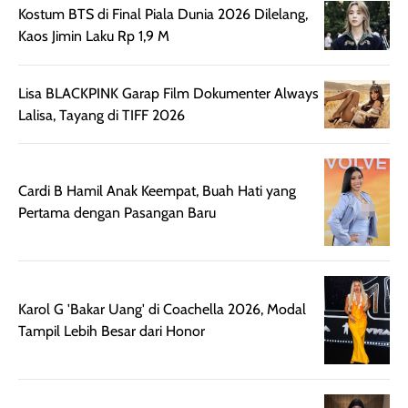
Kostum BTS di Final Piala Dunia 2026 Dilelang,
Wanginya tidak
terasa lengket
terus udah SP
Kaos Jimin Laku Rp 1,9 M
terasa berlebihan
berlebihan. Varian
40 yang pasti
sehingga tetap
Bright Glow
cocok dipakai 
nyaman dipakai
memberikan efek
aktifitas outdo
Lisa BLACKPINK Garap Film Dokumenter Always
untuk aktivitas
akhir yang
juga. baru
Lalisa, Tayang di TIFF 2026
harian, baik
membuat kulit
pemakaaian 6
sebelum maupun
tampak lebih
bulan tapi ker
setelah
cerah, namun
bersihnya mu
Cardi B Hamil Anak Keempat, Buah Hati yang
beraktivitas di luar
hasilnya tetap
ku
Pertama dengan Pasangan Baru
ruangan. Selain
dapat berbeda
memberikan
pada setiap jenis
aroma pada
kulit. Produk ini
rambut, produk ini
mengandung
juga membantu
Amino dan
Karol G 'Bakar Uang' di Coachella 2026, Modal
rambut terasa
Vitamin C, serta
Tampil Lebih Besar dari Honor
lebih halus dan
dilengkapi SPF 35
mudah diatur
PA+++ untuk
setelah
membantu