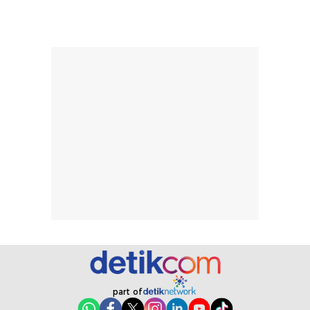
pada setiap orang,
mengenai
tergantung jenis
performa dalam
rambut, aktivitas,
jangka panjang,
dan kondisi
seperti
lingkungan.
kenyamanan
Namun, dari
setelah
pengalaman
pemakaian rutin
penggunaan
atau
hingga repurchase
kecocokannya
beberapa kali,
pada berbagai
performanya
kondisi kulit,
terasa cukup
masih
konsisten untuk
memerlukan
penggunaan
penggunaan lebih
sehari-hari.
lanjut.
part of