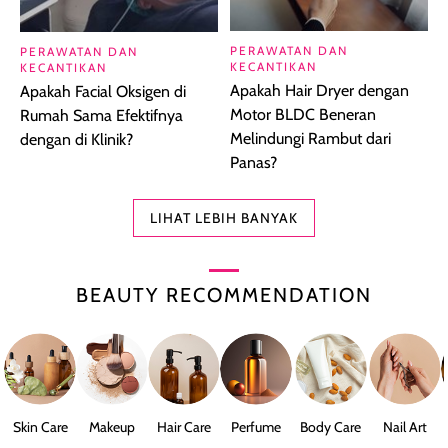
PERAWATAN DAN
PERAWATAN DAN
KECANTIKAN
KECANTIKAN
Apakah Hair Dryer dengan
Apakah Facial Oksigen di
Motor BLDC Beneran
Rumah Sama Efektifnya
Melindungi Rambut dari
dengan di Klinik?
Panas?
LIHAT LEBIH BANYAK
BEAUTY RECOMMENDATION
Skin Care
Makeup
Hair Care
Perfume
Body Care
Nail Art