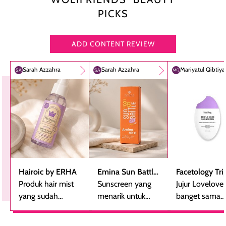
PICKS
ADD CONTENT REVIEW
Sarah Azzahra
Sarah Azzahra
Mariyatul Qibtiy
Hairoic by ERHA
Emina Sun Battle
Facetology Tri
Produk hair mist
SPF 35 PA+++
Sunscreen yang
Care Sunscree
Jujur Lovelove
yang sudah
Bright Glow Fun
menarik untuk
SPF 40 PA+++
banget sama
beberapa kali
Size
dicoba, terutama
sunscreen iniii..
dibeli ulang
bagi yang mencari
suka sama