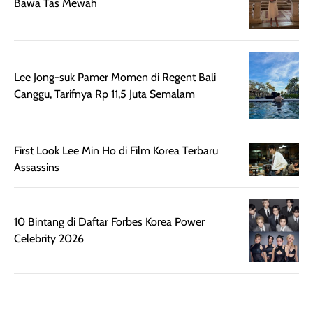
mudah diatur
PA+++ untuk
Bawa Tas Mewah
setelah
membantu
diaplikasikan.
melindungi kulit
Kemasannya
dari paparan sinar
praktis dengan
UV saat
Lee Jong-suk Pamer Momen di Regent Bali
botol spray yang
beraktivitas di
Canggu, Tarifnya Rp 11,5 Juta Semalam
mudah digunakan
siang hari.
dan cukup ringkas
Meskipun begitu,
untuk dibawa saat
sunscreen tetap
First Look Lee Min Ho di Film Korea Terbaru
bepergian.
perlu diaplikasikan
Assassins
Semprotan yang
ulang sesuai
dihasilkan juga
kebutuhan agar
merata sehingga
perlindungannya
memudahkan
tetap optimal.
10 Bintang di Daftar Forbes Korea Power
pengaplikasian
Karena baru
Celebrity 2026
tanpa membuat
pertama kali
rambut terasa
mencoba, review
berat. Perlu
ini berfokus pada
diingat bahwa
kesan awal