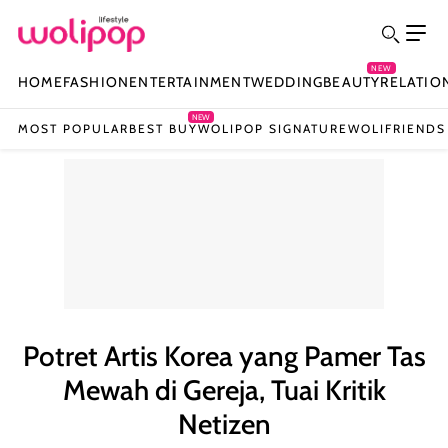
NEW
HOME
FASHION
ENTERTAINMENT
WEDDING
BEAUTY
RELATIO
NEW
MOST POPULAR
BEST BUY
WOLIPOP SIGNATURE
WOLIFRIENDS
Potret Artis Korea yang Pamer Tas
Mewah di Gereja, Tuai Kritik
Netizen