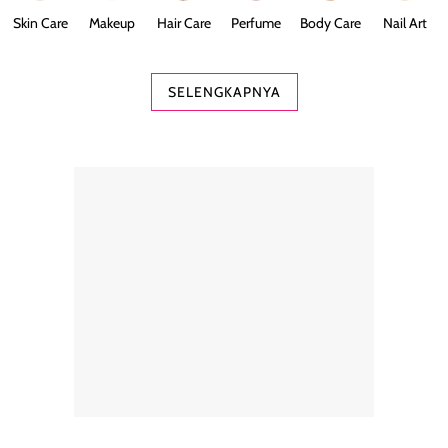
Skin Care
Makeup
Hair Care
Perfume
Body Care
Nail Art
SELENGKAPNYA