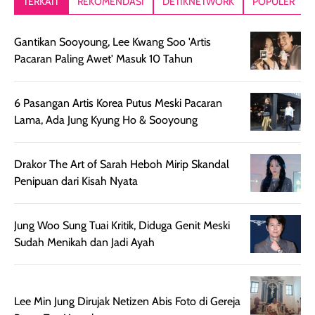
TERKAIT
REKOMENDASI
DETIKNETWORK
POPULER
setelah
akhir yang
pas buat nakar
digunakan.
nyaman tanpa
sunscreennya.
Gantikan Sooyoung, Lee Kwang Soo 'Artis
Wanginya tidak
terasa lengket
terus udah SP
Pacaran Paling Awet' Masuk 10 Tahun
terasa berlebihan
berlebihan. Varian
40 yang pasti
sehingga tetap
Bright Glow
cocok dipakai 
nyaman dipakai
memberikan efek
aktifitas outdo
6 Pasangan Artis Korea Putus Meski Pacaran
untuk aktivitas
akhir yang
juga. baru
Lama, Ada Jung Kyung Ho & Sooyoung
harian, baik
membuat kulit
pemakaaian 6
sebelum maupun
tampak lebih
bulan tapi ker
setelah
cerah, namun
bersihnya mu
Drakor The Art of Sarah Heboh Mirip Skandal
beraktivitas di luar
hasilnya tetap
ku
Penipuan dari Kisah Nyata
ruangan. Selain
dapat berbeda
memberikan
pada setiap jenis
Jung Woo Sung Tuai Kritik, Diduga Genit Meski
aroma pada
kulit. Produk ini
Sudah Menikah dan Jadi Ayah
rambut, produk ini
mengandung
juga membantu
Amino dan
rambut terasa
Vitamin C, serta
lebih halus dan
dilengkapi SPF 35
Lee Min Jung Dirujak Netizen Abis Foto di Gereja