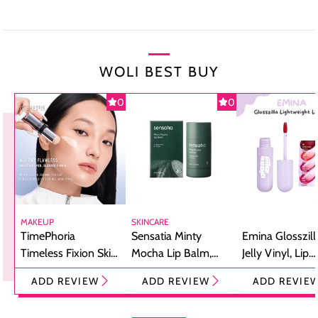
WOLI BEST BUY
0
0
MAKEUP
SKINCARE
TimePhoria
Sensatia Minty
Emina Glosszill
Timeless Fixion Skin
Mocha Lip Balm,
Jelly Vinyl, Lip
Tint Stick,
Pelembap Bibir
Cream Glossy
ADD REVIEW
ADD REVIEW
ADD REVIE
Foundation dan
dengan Aroma
Ringan dengan 
Concealer 2-in-1
Cokelat
Bibir Plumpy