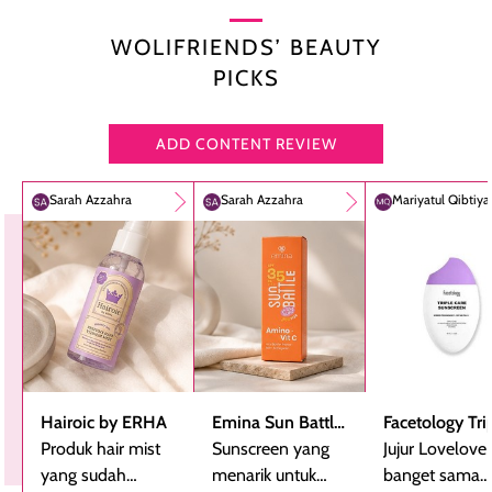
WOLIFRIENDS’ BEAUTY
PICKS
ADD CONTENT REVIEW
Sarah Azzahra
Sarah Azzahra
Mariyatul Qibtiy
Hairoic by ERHA
Emina Sun Battle
Facetology Tri
Produk hair mist
SPF 35 PA+++
Sunscreen yang
Care Sunscree
Jujur Lovelove
yang sudah
Bright Glow Fun
menarik untuk
SPF 40 PA+++
banget sama