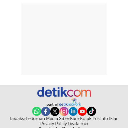
ketahanan aroma
penggunaan.
dapat berbeda
Penilaian
pada setiap orang,
mengenai
tergantung jenis
performa dalam
rambut, aktivitas,
jangka panjang,
dan kondisi
seperti
lingkungan.
kenyamanan
Namun, dari
setelah
pengalaman
pemakaian rutin
penggunaan
atau
hingga repurchase
kecocokannya
beberapa kali,
pada berbagai
performanya
kondisi kulit,
terasa cukup
masih
konsisten untuk
memerlukan
part of
penggunaan
penggunaan lebih
sehari-hari.
lanjut.
Redaksi
Pedoman Media Siber
Karir
Kotak Pos
Info Iklan
Privacy Policy
Disclaimer