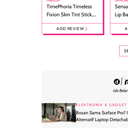
MAKEUP
SKINCA
TimePhoria Timeless
Sensa
Fixion Skin Tint Stick,
Lip B
Foundation dan
Bibir
ADD REVIEW
A
Concealer 2-in-1
Cokel
S
Ide Belan
ELEKTRONIK & GADGET
Bosan Sama Surface Pro? I
Alternatif Laptop Detachab
yang Layak Dilirik