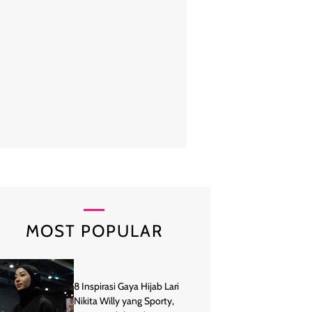
is, Influencer dan PADI Diving Instructor ini mengungkapkan ingin men
atinya terutama tentang kesejahteraan dan keamanan anak-anak melalu
gai seorang ibu, Kirana membawa perspektif yang emosional dalam ad
adalah pondasi masa depan bangsa. Foto: Pradita 
MOST POPULAR
8 Inspirasi Gaya Hijab Lari
Nikita Willy yang Sporty,