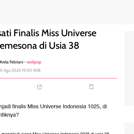
ia, Memesona di Usia 38
2
ati Finalis Miss Universe
Memesona di Usia 38
Arela Febriani -
wolipop
21 Agu 2025 19:30 WIB
njadi finalis Miss Universe Indonesia 1025, di
ntiknya?