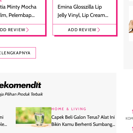
RE
tia Minty Mocha
Emina Glosszilla Lip
alm, Pelembap
Jelly Vinyl, Lip Cream
 dengan Aroma
Glossy Ringan dengan
DD REVIEW
ADD REVIEW
at
Efek Bibir Plumpy
ELENGKAPNYA
ja Pilihan Produk Terbaik
HOME & LIVING
ni
Capek Beli Galon Terus? Alat Ini
KOM
le
Bikin Kamu Berhenti Sumbang
Sampah Plastik