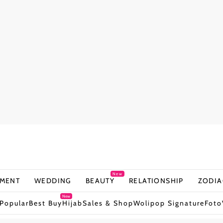
New
NMENT
WEDDING
BEAUTY
RELATIONSHIP
ZODIA
New
Popular
Best Buy
Hijab
Sales & Shop
Wolipop Signature
Foto