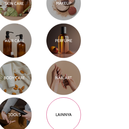
MAKEUP
SKIN CARE
HAIR CARE
PERFUME
BODY CARE
NAIL ART
TOOLS
LAINNYA