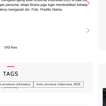
mengikuti ajang Miss Universe Indonesia 2025 di usia 38
Aktr
gan personal, tetapi Kirana juga ingin membuktikan bahwa
di h
terus mengasah diri. Foto: Pradita Utama.
Seba
1/10 Foto
TAGS
s universe indonesia
miss universe indonesia 2025
artis