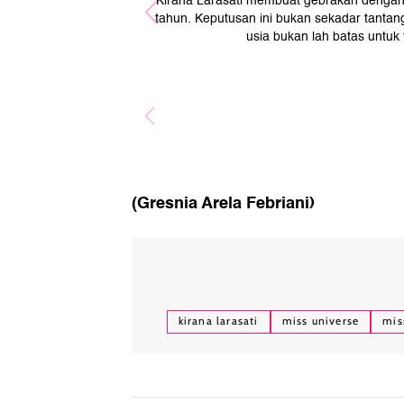
Kirana Larasati membuat gebrakan dengan 
tahun. Keputusan ini bukan sekadar tantan
usia bukan lah batas untuk 
(Gresnia Arela Febriani)
kirana larasati
miss universe
mis