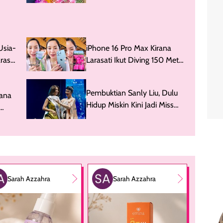
Usia-
iPhone 16 Pro Max Kirana
rasati
Larasati Ikut Diving 150 Meter,
Begini Nasibnya
Pembuktian Sanly Liu, Dulu
rana
Hidup Miskin Kini Jadi Miss
Universe Indonesia
Sarah Azzahra
Sarah Azzahra