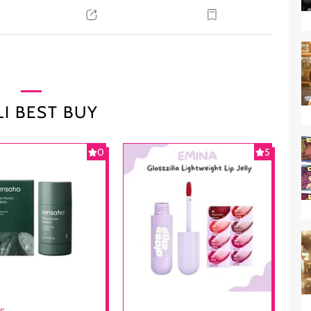
I BEST BUY
0
5