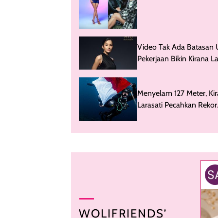
Video Tak Ada Batasan 
Pekerjaan Bikin Kirana La
Ikut MUID 2025
Menyelam 127 Meter, Ki
Larasati Pecahkan Rekor
MURI
WOLIFRIENDS’