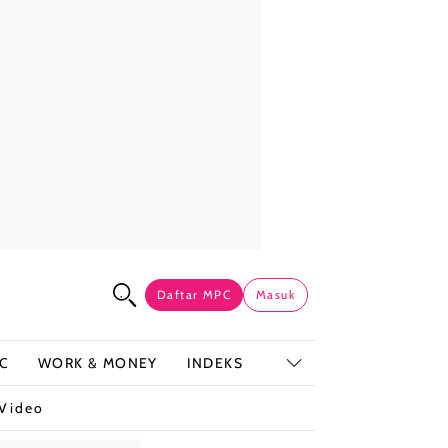
Daftar MPC
Masuk
C
WORK & MONEY
INDEKS
Video