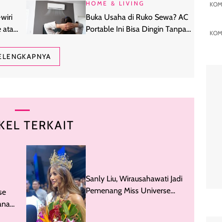
HOME & LIVING
KOM
wiri
Buka Usaha di Ruko Sewa? AC
 atau
Portable Ini Bisa Dingin Tanpa
KOM
Bor Tembok
ELENGKAPNYA
KEL TERKAIT
Sanly Liu, Wirausahawati Jadi
Pemenang Miss Universe
se
Indonesia 2025
ana