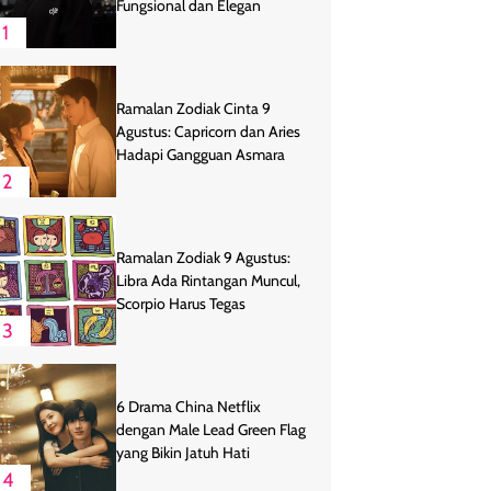
Fungsional dan Elegan
1
Ramalan Zodiak Cinta 9
Agustus: Capricorn dan Aries
Hadapi Gangguan Asmara
2
Ramalan Zodiak 9 Agustus:
Libra Ada Rintangan Muncul,
Scorpio Harus Tegas
3
6 Drama China Netflix
dengan Male Lead Green Flag
yang Bikin Jatuh Hati
4