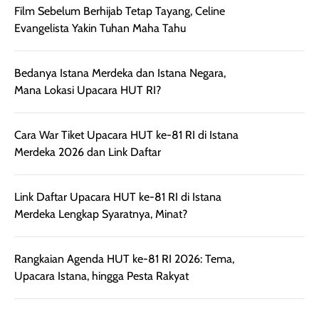
Film Terbaru
aroma pada
kulit. Produk ini
rambut, produk ini
mengandung
juga membantu
Amino dan
Film Sebelum Berhijab Tetap Tayang, Celine
rambut terasa
Vitamin C, serta
Evangelista Yakin Tuhan Maha Tahu
lebih halus dan
dilengkapi SPF 35
mudah diatur
PA+++ untuk
Bedanya Istana Merdeka dan Istana Negara,
setelah
membantu
Mana Lokasi Upacara HUT RI?
diaplikasikan.
melindungi kulit
Kemasannya
dari paparan sinar
praktis dengan
UV saat
Cara War Tiket Upacara HUT ke-81 RI di Istana
botol spray yang
beraktivitas di
Merdeka 2026 dan Link Daftar
mudah digunakan
siang hari.
dan cukup ringkas
Meskipun begitu,
Link Daftar Upacara HUT ke-81 RI di Istana
untuk dibawa saat
sunscreen tetap
Merdeka Lengkap Syaratnya, Minat?
bepergian.
perlu diaplikasikan
Semprotan yang
ulang sesuai
dihasilkan juga
kebutuhan agar
Rangkaian Agenda HUT ke-81 RI 2026: Tema,
merata sehingga
perlindungannya
Upacara Istana, hingga Pesta Rakyat