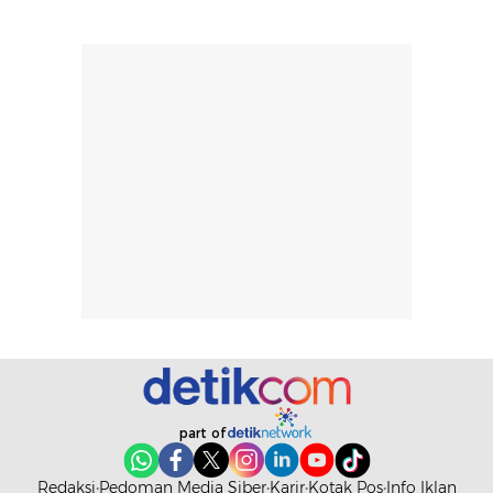
memudahkan
tetap optimal.
pengaplikasian
Karena baru
tanpa membuat
pertama kali
rambut terasa
mencoba, review
berat. Perlu
ini berfokus pada
diingat bahwa
kesan awal
ketahanan aroma
penggunaan.
dapat berbeda
Penilaian
pada setiap orang,
mengenai
tergantung jenis
performa dalam
rambut, aktivitas,
jangka panjang,
dan kondisi
seperti
lingkungan.
kenyamanan
Namun, dari
setelah
pengalaman
pemakaian rutin
penggunaan
atau
hingga repurchase
kecocokannya
beberapa kali,
pada berbagai
performanya
kondisi kulit,