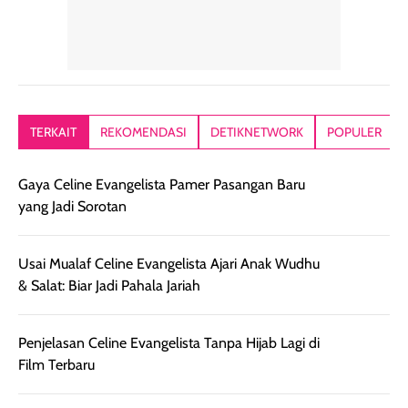
Hair mist ini
pertama,
juga ga peelin
memiliki aroma
teksturnya terasa
jadi nyaman gi
yang lembut dan
ringan dan mudah
Packagingnya 
memberikan
diratakan di kulit.
plastik tutup ul
kesan rambut
Produk juga
mutul botolny
lebih segar
memberikan hasil
meruncing jadi
TERKAIT
REKOMENDASI
DETIKNETWORK
POPULER
setelah
akhir yang
pas buat nakar
digunakan.
nyaman tanpa
sunscreennya.
Wanginya tidak
terasa lengket
terus udah SP
terasa berlebihan
berlebihan. Varian
40 yang pasti
Gaya Celine Evangelista Pamer Pasangan Baru
sehingga tetap
Bright Glow
cocok dipakai 
yang Jadi Sorotan
nyaman dipakai
memberikan efek
aktifitas outdo
untuk aktivitas
akhir yang
juga. baru
harian, baik
membuat kulit
pemakaaian 6
Usai Mualaf Celine Evangelista Ajari Anak Wudhu
sebelum maupun
tampak lebih
bulan tapi ker
& Salat: Biar Jadi Pahala Jariah
setelah
cerah, namun
bersihnya mu
beraktivitas di luar
hasilnya tetap
ku
ruangan. Selain
dapat berbeda
Penjelasan Celine Evangelista Tanpa Hijab Lagi di
memberikan
pada setiap jenis