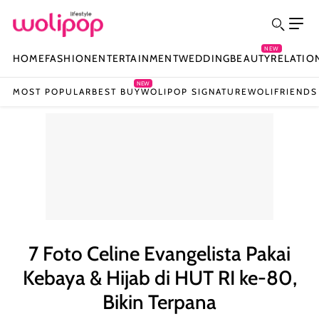
NEW
HOME
FASHION
ENTERTAINMENT
WEDDING
BEAUTY
RELATIO
NEW
MOST POPULAR
BEST BUY
WOLIPOP SIGNATURE
WOLIFRIENDS
7 Foto Celine Evangelista Pakai
Kebaya & Hijab di HUT RI ke-80,
Bikin Terpana