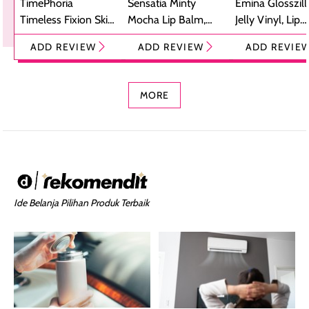
TimePhoria
Sensatia Minty
Emina Glosszill
Timeless Fixion Skin
Mocha Lip Balm,
Jelly Vinyl, Lip
Tint Stick,
Pelembap Bibir
Cream Glossy
ADD REVIEW
ADD REVIEW
ADD REVIE
Foundation dan
dengan Aroma
Ringan dengan 
Concealer 2-in-1
Cokelat
Bibir Plumpy
MORE
Ide Belanja Pilihan Produk Terbaik