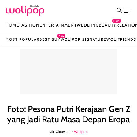
NEW
HOME
FASHION
ENTERTAINMENT
WEDDING
BEAUTY
RELATIO
NEW
MOST POPULAR
BEST BUY
WOLIPOP SIGNATURE
WOLIFRIENDS
Foto: Pesona Putri Kerajaan Gen Z
yang Jadi Ratu Masa Depan Eropa
Kiki Oktaviani -
Wolipop