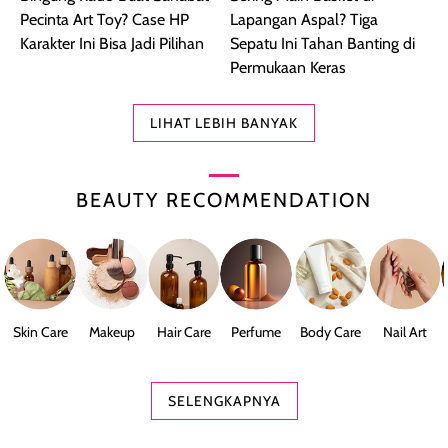
Pecinta Art Toy? Case HP
Lapangan Aspal? Tiga
Karakter Ini Bisa Jadi Pilihan
Sepatu Ini Tahan Banting di
Permukaan Keras
LIHAT LEBIH BANYAK
BEAUTY RECOMMENDATION
Skin Care
Makeup
Hair Care
Perfume
Body Care
Nail Art
SELENGKAPNYA