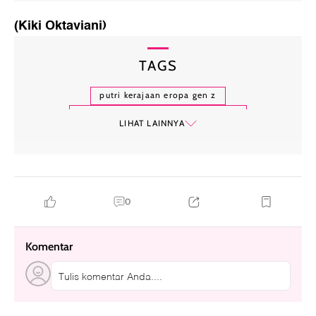
(Kiki Oktaviani)
TAGS
putri kerajaan eropa gen z
putri catharina-amalia dari belanda
LIHAT LAINNYA
putri elisabeth dari belgia
putri leonor dari spanyol
0
Komentar
Tulis komentar Anda....