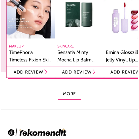
MAKEUP
SKINCARE
TimePhoria
Sensatia Minty
Emina Glosszill
Timeless Fixion Skin
Mocha Lip Balm,
Jelly Vinyl, Lip
Tint Stick,
Pelembap Bibir
Cream Glossy
ADD REVIEW
ADD REVIEW
ADD REVIE
Foundation dan
dengan Aroma
Ringan dengan 
Concealer 2-in-1
Cokelat
Bibir Plumpy
MORE