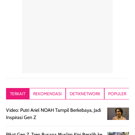
rambut sehari-
Kemasannya
sensai dinginy
hari. Pengalaman
ringkas sehingga
ada efek
penggunaan yang
mudah disimpan
lembabnya ju
konsisten menjadi
di dalam pouch
karna kulit aku
alasan produk ini
atau dibawa saat
kering meront
tetap masuk
bepergian. Dari
Kalau dipakai
dalam rutinitas.
penggunaan
dibawah mak
Hair mist ini
pertama,
juga ga peelin
memiliki aroma
teksturnya terasa
jadi nyaman gi
yang lembut dan
ringan dan mudah
Packagingnya 
memberikan
diratakan di kulit.
plastik tutup ul
kesan rambut
Produk juga
mutul botolny
lebih segar
memberikan hasil
meruncing jadi
TERKAIT
REKOMENDASI
DETIKNETWORK
POPULER
setelah
akhir yang
pas buat nakar
digunakan.
nyaman tanpa
sunscreennya.
Video: Putri Ariel NOAH Tampil Berkebaya, Jadi
Wanginya tidak
terasa lengket
terus udah SP
Inspirasi Gen Z
terasa berlebihan
berlebihan. Varian
40 yang pasti
sehingga tetap
Bright Glow
cocok dipakai 
nyaman dipakai
memberikan efek
aktifitas outdo
Pikat Gen Z, Tren Busana Muslim Kini Beralih ke