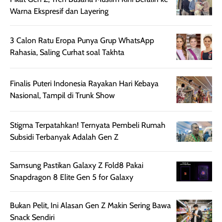
untuk aktivitas
akhir yang
juga. baru
Warna Ekspresif dan Layering
harian, baik
membuat kulit
pemakaaian 6
sebelum maupun
tampak lebih
bulan tapi ker
3 Calon Ratu Eropa Punya Grup WhatsApp
setelah
cerah, namun
bersihnya mu
Rahasia, Saling Curhat soal Takhta
beraktivitas di luar
hasilnya tetap
ku
ruangan. Selain
dapat berbeda
memberikan
pada setiap jenis
Finalis Puteri Indonesia Rayakan Hari Kebaya
aroma pada
kulit. Produk ini
Nasional, Tampil di Trunk Show
rambut, produk ini
mengandung
juga membantu
Amino dan
Stigma Terpatahkan! Ternyata Pembeli Rumah
rambut terasa
Vitamin C, serta
Subsidi Terbanyak Adalah Gen Z
lebih halus dan
dilengkapi SPF 35
mudah diatur
PA+++ untuk
setelah
membantu
Samsung Pastikan Galaxy Z Fold8 Pakai
diaplikasikan.
melindungi kulit
Snapdragon 8 Elite Gen 5 for Galaxy
Kemasannya
dari paparan sinar
praktis dengan
UV saat
Bukan Pelit, Ini Alasan Gen Z Makin Sering Bawa
botol spray yang
beraktivitas di
Snack Sendiri