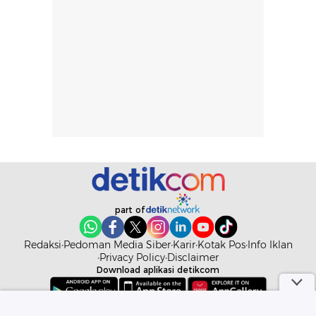
berat. Perlu
ini berfokus pada
diingat bahwa
kesan awal
ketahanan aroma
penggunaan.
dapat berbeda
Penilaian
pada setiap orang,
mengenai
tergantung jenis
performa dalam
rambut, aktivitas,
jangka panjang,
dan kondisi
seperti
lingkungan.
kenyamanan
Namun, dari
setelah
pengalaman
pemakaian rutin
penggunaan
atau
part of
hingga repurchase
kecocokannya
beberapa kali,
pada berbagai
Redaksi
Pedoman Media Siber
Karir
Kotak Pos
Info Iklan
performanya
kondisi kulit,
Privacy Policy
Disclaimer
terasa cukup
masih
Download aplikasi detikcom
konsisten untuk
memerlukan
penggunaan
penggunaan lebih
Copyright @ 2026 detikcom. All right reserved