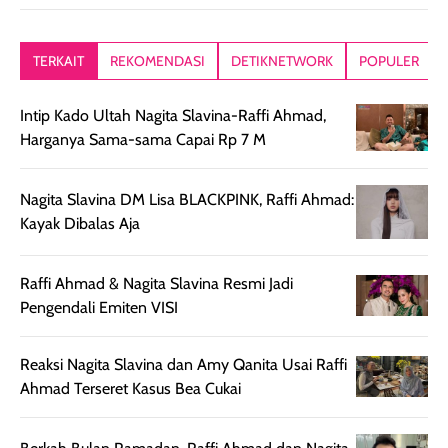
memberikan
diratakan di kulit.
plastik tutup ul
kesan rambut
Produk juga
mutul botolny
lebih segar
memberikan hasil
meruncing jadi
TERKAIT
REKOMENDASI
DETIKNETWORK
POPULER
setelah
akhir yang
pas buat nakar
digunakan.
nyaman tanpa
sunscreennya.
Intip Kado Ultah Nagita Slavina-Raffi Ahmad,
Wanginya tidak
terasa lengket
terus udah SP
Harganya Sama-sama Capai Rp 7 M
terasa berlebihan
berlebihan. Varian
40 yang pasti
sehingga tetap
Bright Glow
cocok dipakai 
nyaman dipakai
memberikan efek
aktifitas outdo
Nagita Slavina DM Lisa BLACKPINK, Raffi Ahmad:
untuk aktivitas
akhir yang
juga. baru
Kayak Dibalas Aja
harian, baik
membuat kulit
pemakaaian 6
sebelum maupun
tampak lebih
bulan tapi ker
Raffi Ahmad & Nagita Slavina Resmi Jadi
setelah
cerah, namun
bersihnya mu
Pengendali Emiten VISI
beraktivitas di luar
hasilnya tetap
ku
ruangan. Selain
dapat berbeda
memberikan
pada setiap jenis
Reaksi Nagita Slavina dan Amy Qanita Usai Raffi
aroma pada
kulit. Produk ini
Ahmad Terseret Kasus Bea Cukai
rambut, produk ini
mengandung
juga membantu
Amino dan