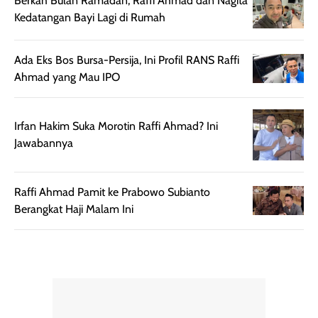
Berkah Bulan Ramadan, Raffi Ahmad dan Nagita
rambut terasa
Vitamin C, serta
Kedatangan Bayi Lagi di Rumah
lebih halus dan
dilengkapi SPF 35
mudah diatur
PA+++ untuk
setelah
membantu
Ada Eks Bos Bursa-Persija, Ini Profil RANS Raffi
diaplikasikan.
melindungi kulit
Ahmad yang Mau IPO
Kemasannya
dari paparan sinar
praktis dengan
UV saat
Irfan Hakim Suka Morotin Raffi Ahmad? Ini
botol spray yang
beraktivitas di
Jawabannya
mudah digunakan
siang hari.
dan cukup ringkas
Meskipun begitu,
untuk dibawa saat
sunscreen tetap
Raffi Ahmad Pamit ke Prabowo Subianto
bepergian.
perlu diaplikasikan
Berangkat Haji Malam Ini
Semprotan yang
ulang sesuai
dihasilkan juga
kebutuhan agar
merata sehingga
perlindungannya
memudahkan
tetap optimal.
pengaplikasian
Karena baru
tanpa membuat
pertama kali
rambut terasa
mencoba, review