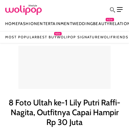
NEW
HOME
FASHION
ENTERTAINMENT
WEDDING
BEAUTY
RELATIO
NEW
MOST POPULAR
BEST BUY
WOLIPOP SIGNATURE
WOLIFRIENDS
8 Foto Ultah ke-1 Lily Putri Raffi-
Nagita, Outfitnya Capai Hampir
Rp 30 Juta