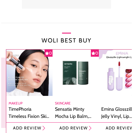
WOLI BEST BUY
0
0
MAKEUP
SKINCARE
TimePhoria
Sensatia Minty
Emina Glosszill
Timeless Fixion Skin
Mocha Lip Balm,
Jelly Vinyl, Lip
Tint Stick,
Pelembap Bibir
Cream Glossy
ADD REVIEW
ADD REVIEW
ADD REVIE
Foundation dan
dengan Aroma
Ringan dengan 