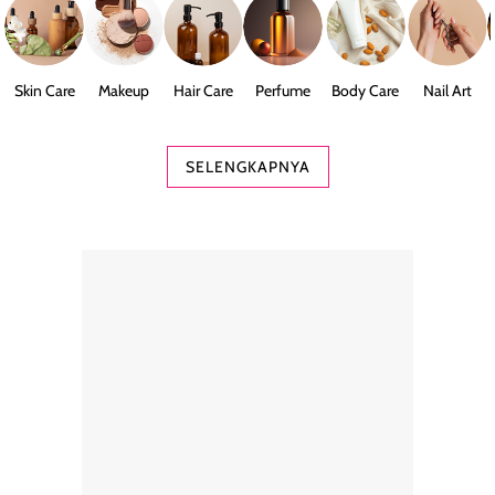
Skin Care
Makeup
Hair Care
Perfume
Body Care
Nail Art
SELENGKAPNYA