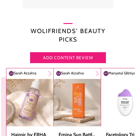
WOLIFRIENDS’ BEAUTY
PICKS
ADD CONTENT REVIEW
Sarah Azzahra
Sarah Azzahra
Mariyatul Qibtiy
Hairoic by ERHA
Emina Sun Battle
Facetology Tri