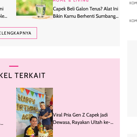
HOME & LIVING
KOM
ni
Capek Beli Galon Terus? Alat Ini
le
Bikin Kamu Berhenti Sumbang
KOM
Sampah Plastik
ELENGKAPNYA
KEL TERKAIT
Viral Pria Gen Z Capek Jadi
Dewasa, Rayakan Ultah ke-
o
27 Bareng Anak Kecil
llar