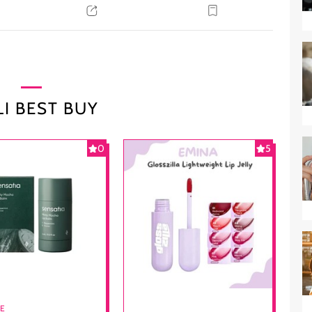
I BEST BUY
0
5
RE