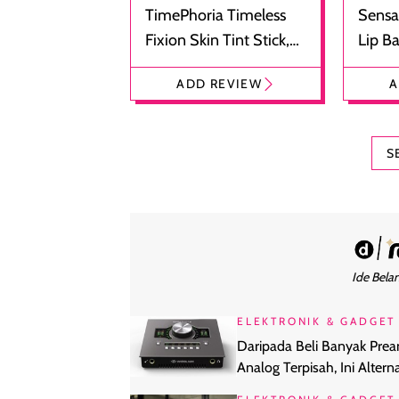
TimePhoria Timeless
Sensa
Fixion Skin Tint Stick,
Lip B
Foundation dan
Bibir
ADD REVIEW
A
Concealer 2-in-1
Cokel
S
Ide Belan
ELEKTRONIK & GADGET
Daripada Beli Banyak Pre
Analog Terpisah, Ini Alterna
yang Lebih Hemat