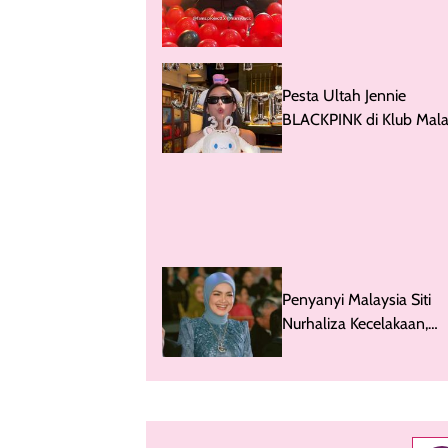
Pesta Ultah Jennie
BLACKPINK di Klub Mal
Jepang Tuai Kritik, Ini
Alasannya
Penyanyi Malaysia Siti
Nurhaliza Kecelakaan,
Bagaimana Kondisinya?