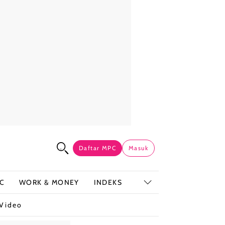
Daftar MPC
Masuk
C
WORK & MONEY
INDEKS
Video