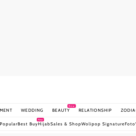
New
NMENT
WEDDING
BEAUTY
RELATIONSHIP
ZODIA
New
Popular
Best Buy
Hijab
Sales & Shop
Wolipop Signature
Foto