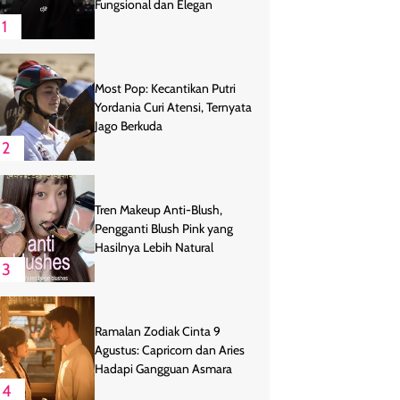
Fungsional dan Elegan
1
Most Pop: Kecantikan Putri
Yordania Curi Atensi, Ternyata
Jago Berkuda
2
Tren Makeup Anti-Blush,
Pengganti Blush Pink yang
Hasilnya Lebih Natural
3
Ramalan Zodiak Cinta 9
Agustus: Capricorn dan Aries
Hadapi Gangguan Asmara
4