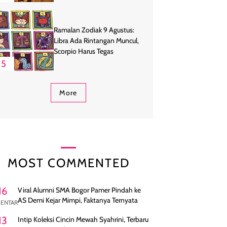
Ramalan Zodiak 9 Agustus:
Libra Ada Rintangan Muncul,
Scorpio Harus Tegas
5
More
MOST COMMENTED
16
Viral Alumni SMA Bogor Pamer Pindah ke
AS Demi Kejar Mimpi, Faktanya Ternyata
ENTAR
13
Intip Koleksi Cincin Mewah Syahrini, Terbaru