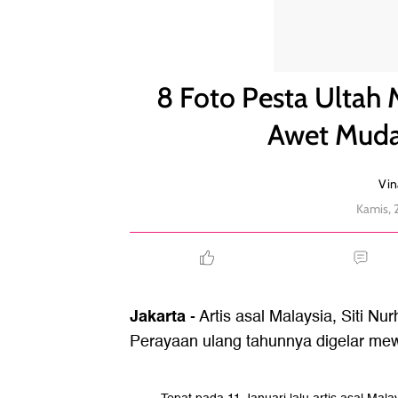
8 Foto Pesta Ultah Mewah Siti Nurhaliza, Tetap A
8 Foto Pesta Ultah 
Awet Muda
Vin
Kamis, 
Jakarta
- Artis asal Malaysia, Siti Nu
Perayaan ulang tahunnya digelar me