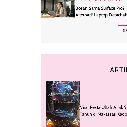
ELEKTRONIK & GADGET
Bosan Sama Surface Pro? I
Alternatif Laptop Detachab
yang Layak Dilirik
S
ARTI
Viral Pesta Ultah Anak 9
Tahun di Makassar: Kad
Lamborghini, Suvenir Do