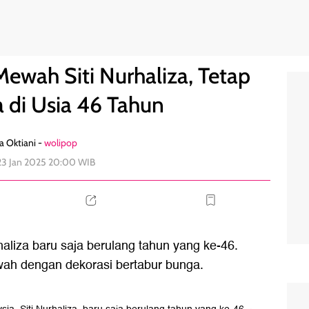
wet Muda di Usia 46 Tahun
1
Mewah Siti Nurhaliza, Tetap
 di Usia 46 Tahun
a Oktiani -
wolipop
23 Jan 2025 20:00 WIB
rhaliza baru saja berulang tahun yang ke-46.
wah dengan dekorasi bertabur bunga.