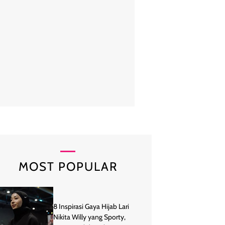
 Siti, Khalid Mohamad Jiwa, tampak setia menemani istrinya di peray
d tampil bergaya casual dengan memadukan kaos putih dan blazer kota
penampilannya dengan sebuah sunglasses. Foto: Instag
MOST POPULAR
8 Inspirasi Gaya Hijab Lari
Nikita Willy yang Sporty,