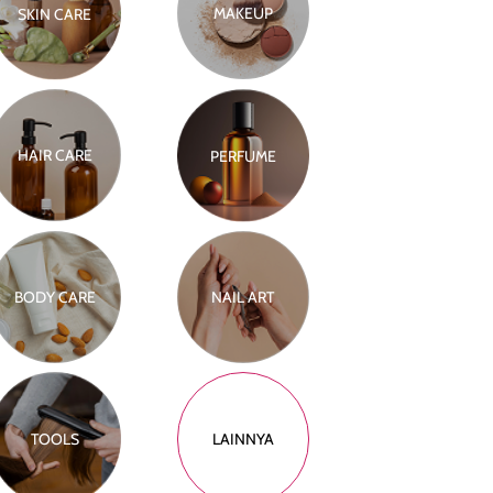
MAKEUP
SKIN CARE
HAIR CARE
PERFUME
BODY CARE
NAIL ART
TOOLS
LAINNYA