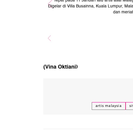
Tepat pada 11 Januari lalu artis asal Mala
Digelar di Villa Busainna, Kuala Lumpur, Mal
dan meria
(Vina Oktiani)
artis malaysia
si