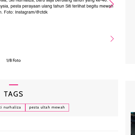
ysia, Siti Nurhaliza, baru saja berulang tahun yang ke-46.
Suami
aysia, pesta perayaan ulang tahun Siti terlihat begitu mewah
Khali
h. Foto: Instagram/@ctdk
1/8 Foto
TAGS
ti nurhaliza
pesta ultah mewah