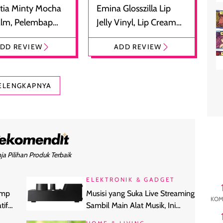
tia Minty Mocha
Emina Glosszilla Lip
alm, Pelembap
Jelly Vinyl, Lip Cream
 dengan Aroma
Glossy Ringan dengan
DD REVIEW
ADD REVIEW
at
Efek Bibir Plumpy
ELENGKAPNYA
ja Pilihan Produk Terbaik
ELEKTRONIK & GADGET
amp
Musisi yang Suka Live Streaming
KOM
tif
Sambil Main Alat Musik, Ini
Perangkat Wajibnya