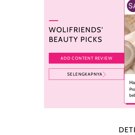
WOLIFRIENDS’
BEAUTY PICKS
ADD CONTENT REVIEW
SELENGKAPNYA
Ha
Pro
beb
ka
se
pe
ha
pe
DET
men