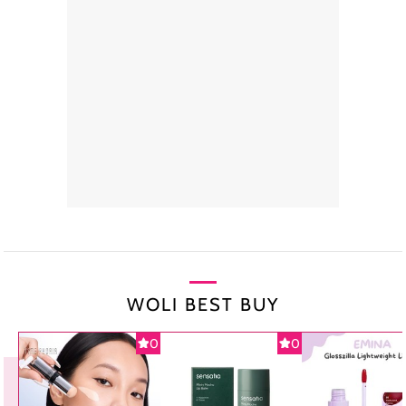
WOLI BEST BUY
0
0