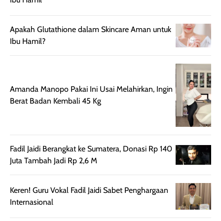
harian, baik
membuat kulit
pemakaaian 6
sebelum maupun
tampak lebih
bulan tapi ker
Apakah Glutathione dalam Skincare Aman untuk
setelah
cerah, namun
bersihnya mu
Ibu Hamil?
beraktivitas di luar
hasilnya tetap
ku
ruangan. Selain
dapat berbeda
memberikan
pada setiap jenis
aroma pada
kulit. Produk ini
Amanda Manopo Pakai Ini Usai Melahirkan, Ingin
rambut, produk ini
mengandung
Berat Badan Kembali 45 Kg
juga membantu
Amino dan
rambut terasa
Vitamin C, serta
lebih halus dan
dilengkapi SPF 35
mudah diatur
PA+++ untuk
Fadil Jaidi Berangkat ke Sumatera, Donasi Rp 140
setelah
membantu
Juta Tambah Jadi Rp 2,6 M
diaplikasikan.
melindungi kulit
Kemasannya
dari paparan sinar
praktis dengan
UV saat
Keren! Guru Vokal Fadil Jaidi Sabet Penghargaan
botol spray yang
beraktivitas di
Internasional
mudah digunakan
siang hari.