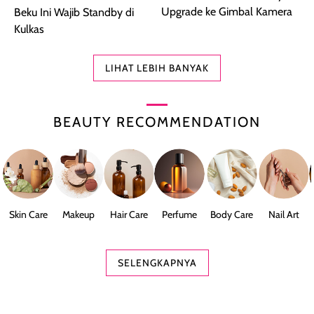
Upgrade ke Gimbal Kamera
Beku Ini Wajib Standby di
Kulkas
LIHAT LEBIH BANYAK
BEAUTY RECOMMENDATION
Skin Care
Makeup
Hair Care
Perfume
Body Care
Nail Art
SELENGKAPNYA