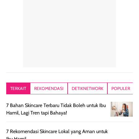
hari. Pengalaman
ringkas sehingga
ada efek
penggunaan yang
mudah disimpan
lembabnya ju
konsisten menjadi
di dalam pouch
karna kulit aku
alasan produk ini
atau dibawa saat
kering meront
tetap masuk
bepergian. Dari
Kalau dipakai
dalam rutinitas.
penggunaan
dibawah mak
Hair mist ini
pertama,
juga ga peelin
memiliki aroma
teksturnya terasa
jadi nyaman gi
yang lembut dan
ringan dan mudah
Packagingnya 
memberikan
diratakan di kulit.
plastik tutup ul
kesan rambut
Produk juga
mutul botolny
lebih segar
memberikan hasil
meruncing jadi
TERKAIT
REKOMENDASI
DETIKNETWORK
POPULER
setelah
akhir yang
pas buat nakar
digunakan.
nyaman tanpa
sunscreennya.
7 Bahan Skincare Terbaru Tidak Boleh untuk Ibu
Wanginya tidak
terasa lengket
terus udah SP
Hamil, Lagi Tren tapi Bahaya!
terasa berlebihan
berlebihan. Varian
40 yang pasti
sehingga tetap
Bright Glow
cocok dipakai 
nyaman dipakai
memberikan efek
aktifitas outdo
7 Rekomendasi Skincare Lokal yang Aman untuk
untuk aktivitas
akhir yang
juga. baru
Ibu Hamil