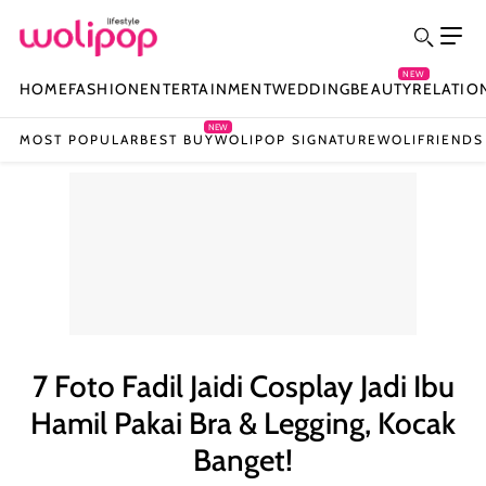
NEW
HOME
FASHION
ENTERTAINMENT
WEDDING
BEAUTY
RELATIO
NEW
MOST POPULAR
BEST BUY
WOLIPOP SIGNATURE
WOLIFRIENDS
7 Foto Fadil Jaidi Cosplay Jadi Ibu
Hamil Pakai Bra & Legging, Kocak
Banget!