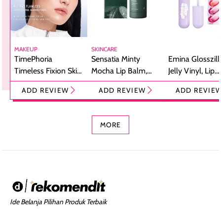
MAKEUP
SKINCARE
TimePhoria
Sensatia Minty
Emina Glosszill
Timeless Fixion Skin
Mocha Lip Balm,
Jelly Vinyl, Lip
Tint Stick,
Pelembap Bibir
Cream Glossy
ADD REVIEW
ADD REVIEW
ADD REVIE
Foundation dan
dengan Aroma
Ringan dengan 
Concealer 2-in-1
Cokelat
Bibir Plumpy
MORE
Ide Belanja Pilihan Produk Terbaik