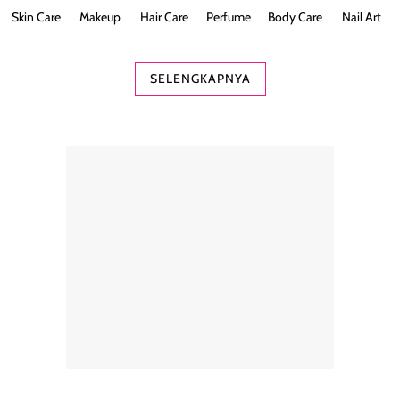
Skin Care
Makeup
Hair Care
Perfume
Body Care
Nail Art
SELENGKAPNYA