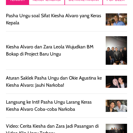
setelah
akhir yang
pas buat nakar
digunakan.
nyaman tanpa
sunscreennya.
Pasha Ungu soal Sifat Kiesha Alvaro yang Keras
Wanginya tidak
terasa lengket
terus udah SP
Kepala
terasa berlebihan
berlebihan. Varian
40 yang pasti
sehingga tetap
Bright Glow
cocok dipakai 
nyaman dipakai
memberikan efek
aktifitas outdo
untuk aktivitas
akhir yang
juga. baru
Kiesha Alvaro dan Zara Leola Wujudkan BM
harian, baik
membuat kulit
pemakaaian 6
Bokap di Project Baru Ungu
sebelum maupun
tampak lebih
bulan tapi ker
setelah
cerah, namun
bersihnya mu
beraktivitas di luar
hasilnya tetap
ku
Aturan Saklek Pasha Ungu dan Okie Agustina ke
ruangan. Selain
dapat berbeda
Kiesha Alvaro: Jauhi Narkoba!
memberikan
pada setiap jenis
aroma pada
kulit. Produk ini
Langsung ke Inti! Pasha Ungu Larang Keras
rambut, produk ini
mengandung
Kiesha Alvaro Coba-coba Narkoba
juga membantu
Amino dan
rambut terasa
Vitamin C, serta
lebih halus dan
dilengkapi SPF 35
Video: Cerita Kiesha dan Zara Jadi Pasangan di
mudah diatur
PA+++ untuk