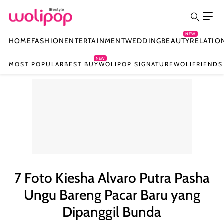
NEW
HOME
FASHION
ENTERTAINMENT
WEDDING
BEAUTY
RELATIO
NEW
MOST POPULAR
BEST BUY
WOLIPOP SIGNATURE
WOLIFRIENDS
7 Foto Kiesha Alvaro Putra Pasha
Ungu Bareng Pacar Baru yang
Dipanggil Bunda