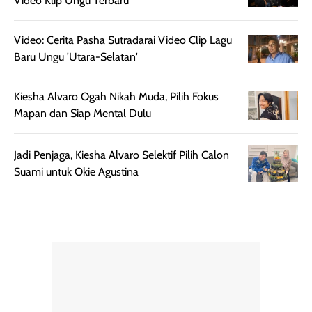
Video Klip Ungu Terbaru
setelah
membantu
diaplikasikan.
melindungi kulit
Video: Cerita Pasha Sutradarai Video Clip Lagu
Kemasannya
dari paparan sinar
Baru Ungu 'Utara-Selatan'
praktis dengan
UV saat
botol spray yang
beraktivitas di
Kiesha Alvaro Ogah Nikah Muda, Pilih Fokus
mudah digunakan
siang hari.
Mapan dan Siap Mental Dulu
dan cukup ringkas
Meskipun begitu,
untuk dibawa saat
sunscreen tetap
bepergian.
perlu diaplikasikan
Jadi Penjaga, Kiesha Alvaro Selektif Pilih Calon
Semprotan yang
ulang sesuai
Suami untuk Okie Agustina
dihasilkan juga
kebutuhan agar
merata sehingga
perlindungannya
memudahkan
tetap optimal.
pengaplikasian
Karena baru
tanpa membuat
pertama kali
rambut terasa
mencoba, review
berat. Perlu
ini berfokus pada
diingat bahwa
kesan awal