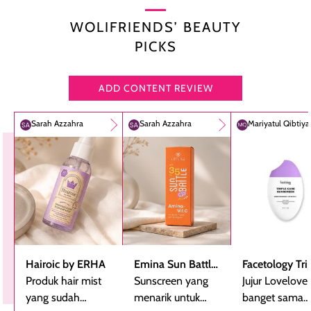
WOLIFRIENDS’ BEAUTY
PICKS
ADD CONTENT REVIEW
Sarah Azzahra
Sarah Azzahra
Mariyatul Qibtiy
Hairoic by ERHA
Emina Sun Battle
Facetology Tri
Produk hair mist
SPF 35 PA+++
Sunscreen yang
Care Sunscree
Jujur Lovelove
yang sudah
Bright Glow Fun
menarik untuk
SPF 40 PA+++
banget sama