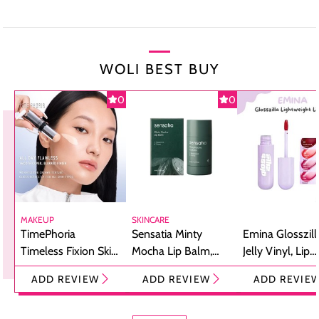
WOLI BEST BUY
0
0
MAKEUP
SKINCARE
TimePhoria
Sensatia Minty
Emina Glosszill
Timeless Fixion Skin
Mocha Lip Balm,
Jelly Vinyl, Lip
Tint Stick,
Pelembap Bibir
Cream Glossy
ADD REVIEW
ADD REVIEW
ADD REVIE
Foundation dan
dengan Aroma
Ringan dengan 
Concealer 2-in-1
Cokelat
Bibir Plumpy