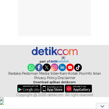
ketahanan aroma
penggunaan.
dapat berbeda
Penilaian
pada setiap orang,
mengenai
tergantung jenis
performa dalam
rambut, aktivitas,
jangka panjang,
dan kondisi
seperti
lingkungan.
kenyamanan
Namun, dari
setelah
pengalaman
pemakaian rutin
penggunaan
atau
hingga repurchase
kecocokannya
part of
beberapa kali,
pada berbagai
performanya
kondisi kulit,
Redaksi
Pedoman Media Siber
Karir
Kotak Pos
Info Iklan
terasa cukup
masih
Privacy Policy
Disclaimer
Download aplikasi detikcom
konsisten untuk
memerlukan
penggunaan
penggunaan lebih
sehari-hari.
lanjut.
Copyright @ 2026 detikcom. All right reserved