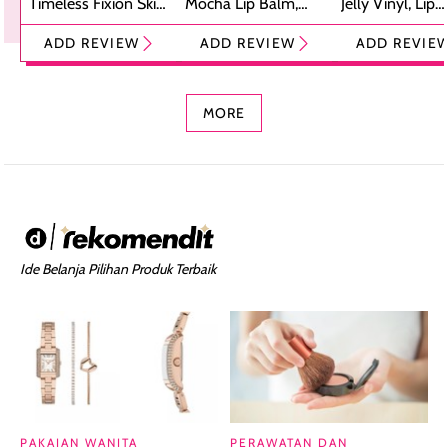
Timeless Fixion Skin
Mocha Lip Balm,
Jelly Vinyl, Lip
Tint Stick,
Pelembap Bibir
Cream Glossy
ADD REVIEW
ADD REVIEW
ADD REVIE
Foundation dan
dengan Aroma
Ringan dengan 
Concealer 2-in-1
Cokelat
Bibir Plumpy
MORE
Ide Belanja Pilihan Produk Terbaik
PAKAIAN WANITA
PERAWATAN DAN