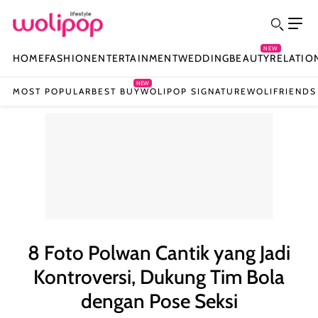
NEW
HOME
FASHION
ENTERTAINMENT
WEDDING
BEAUTY
RELATIO
NEW
MOST POPULAR
BEST BUY
WOLIPOP SIGNATURE
WOLIFRIENDS
8 Foto Polwan Cantik yang Jadi
Kontroversi, Dukung Tim Bola
dengan Pose Seksi