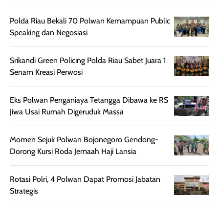
beberapa jam.
jalan santai. Plus
Meski harganya
point lainnya,
Polda Riau Bekali 70 Polwan Kemampuan Public
cukup tinggi,
produk ini juga
Speaking dan Negosiasi
kualitasnya
minim oksidasi
sepadan. Bedak
jadi warnanya
Srikandi Green Policing Polda Riau Sabet Juara 1
ini cocok untuk
tetap stabil
Senam Kreasi Perwosi
kamu yang
setelah beber
menginginkan
jam dipakai.
Eks Polwan Penganiaya Tetangga Dibawa ke RS
tampilan flawless,
Shade Carame
Jiwa Usai Rumah Digeruduk Massa
ringan, dan
juga pas di kuli
berkelas —
bikin complex
sempurna untuk
terlihat hangat
Momen Sejuk Polwan Bojonegoro Gendong-
daily look
dan natural. Kalau
Dorong Kursi Roda Jemaah Haji Lansia
maupun acara
kamu suka
spesial.
makeup yang
Rotasi Polri, 4 Polwan Dapat Promosi Jabatan
ringan dengan
Strategis
hasil natural,
menurutku E