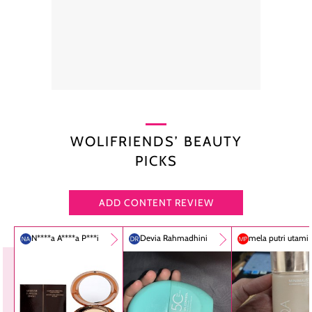
WOLIFRIENDS’ BEAUTY
PICKS
ADD CONTENT REVIEW
N****a A****a P***i
Devia Rahmadhini
mela putri utami