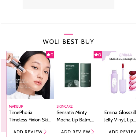
WOLI BEST BUY
0
0
MAKEUP
SKINCARE
TimePhoria
Sensatia Minty
Emina Glosszill
Timeless Fixion Skin
Mocha Lip Balm,
Jelly Vinyl, Lip
Tint Stick,
Pelembap Bibir
Cream Glossy
ADD REVIEW
ADD REVIEW
ADD REVIE
Foundation dan
dengan Aroma
Ringan dengan 