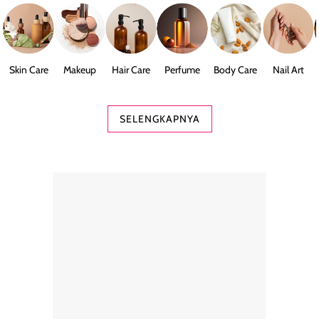
Skin Care
Makeup
Hair Care
Perfume
Body Care
Nail Art
SELENGKAPNYA