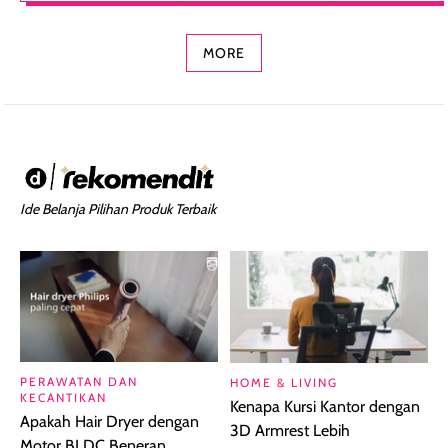
Concealer 2-in-1
Cokelat
Bibir Plumpy
MORE
Ide Belanja Pilihan Produk Terbaik
PERAWATAN DAN
HOME & LIVING
KECANTIKAN
Kenapa Kursi Kantor dengan
Apakah Hair Dryer dengan
3D Armrest Lebih
Motor BLDC Beneran