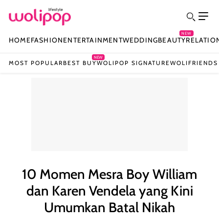
NEW
HOME
FASHION
ENTERTAINMENT
WEDDING
BEAUTY
RELATIO
NEW
MOST POPULAR
BEST BUY
WOLIPOP SIGNATURE
WOLIFRIENDS
10 Momen Mesra Boy William
dan Karen Vendela yang Kini
Umumkan Batal Nikah