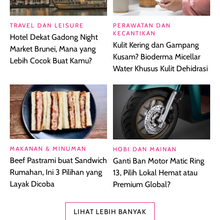
TRAVEL DAN LEISURE
PERAWATAN DAN
KECANTIKAN
Hotel Dekat Gadong Night
Kulit Kering dan Gampang
Market Brunei, Mana yang
Kusam? Bioderma Micellar
Lebih Cocok Buat Kamu?
Water Khusus Kulit Dehidrasi
MAKANAN & MINUMAN
HOBI DAN MAINAN
Beef Pastrami buat Sandwich
Ganti Ban Motor Matic Ring
Rumahan, Ini 3 Pilihan yang
13, Pilih Lokal Hemat atau
Layak Dicoba
Premium Global?
LIHAT LEBIH BANYAK