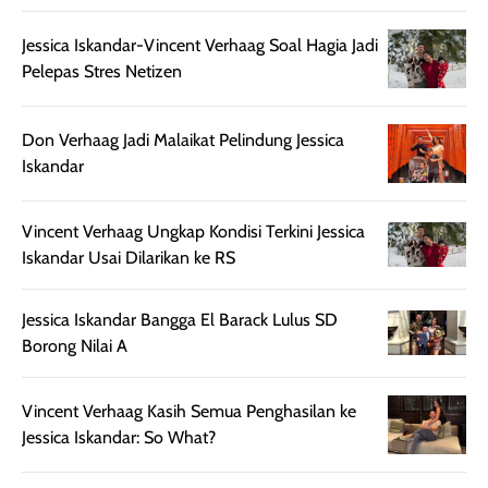
ruangan. Selain
dapat berbeda
memberikan
pada setiap jenis
Jessica Iskandar-Vincent Verhaag Soal Hagia Jadi
aroma pada
kulit. Produk ini
Pelepas Stres Netizen
rambut, produk ini
mengandung
juga membantu
Amino dan
rambut terasa
Vitamin C, serta
Don Verhaag Jadi Malaikat Pelindung Jessica
lebih halus dan
dilengkapi SPF 35
Iskandar
mudah diatur
PA+++ untuk
setelah
membantu
Vincent Verhaag Ungkap Kondisi Terkini Jessica
diaplikasikan.
melindungi kulit
Iskandar Usai Dilarikan ke RS
Kemasannya
dari paparan sinar
praktis dengan
UV saat
botol spray yang
beraktivitas di
Jessica Iskandar Bangga El Barack Lulus SD
mudah digunakan
siang hari.
Borong Nilai A
dan cukup ringkas
Meskipun begitu,
untuk dibawa saat
sunscreen tetap
Vincent Verhaag Kasih Semua Penghasilan ke
bepergian.
perlu diaplikasikan
Jessica Iskandar: So What?
Semprotan yang
ulang sesuai
dihasilkan juga
kebutuhan agar