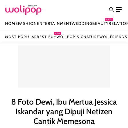
NEW
HOME
FASHION
ENTERTAINMENT
WEDDING
BEAUTY
RELATIO
NEW
MOST POPULAR
BEST BUY
WOLIPOP SIGNATURE
WOLIFRIENDS
8 Foto Dewi, Ibu Mertua Jessica
Iskandar yang Dipuji Netizen
Cantik Memesona