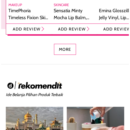
MAKEUP
SKINCARE
TimePhoria
Sensatia Minty
Emina Glosszill
Timeless Fixion Skin
Mocha Lip Balm,
Jelly Vinyl, Lip
Tint Stick,
Pelembap Bibir
Cream Glossy
ADD REVIEW
ADD REVIEW
ADD REVIE
Foundation dan
dengan Aroma
Ringan dengan 
Concealer 2-in-1
Cokelat
Bibir Plumpy
MORE
Ide Belanja Pilihan Produk Terbaik