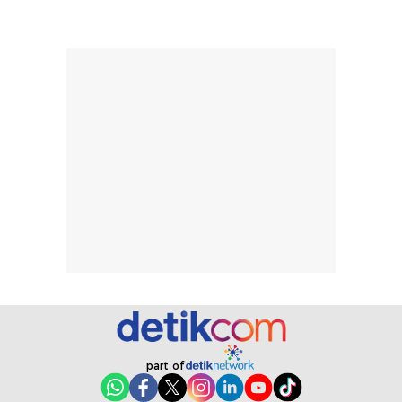
merata sehingga
perlindungannya
memudahkan
tetap optimal.
pengaplikasian
Karena baru
tanpa membuat
pertama kali
rambut terasa
mencoba, review
berat. Perlu
ini berfokus pada
diingat bahwa
kesan awal
ketahanan aroma
penggunaan.
dapat berbeda
Penilaian
pada setiap orang,
mengenai
tergantung jenis
performa dalam
rambut, aktivitas,
jangka panjang,
dan kondisi
seperti
lingkungan.
kenyamanan
Namun, dari
setelah
pengalaman
pemakaian rutin
penggunaan
atau
part of
hingga repurchase
kecocokannya
beberapa kali,
pada berbagai