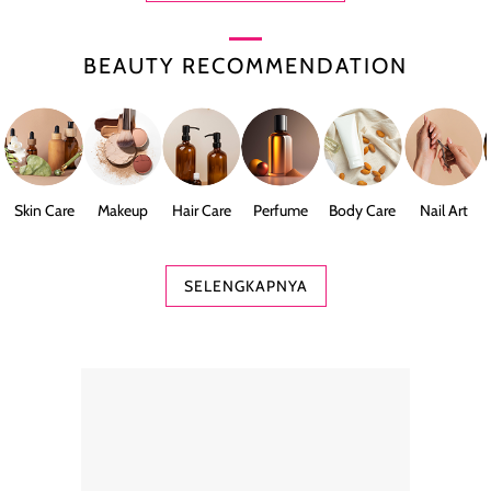
BEAUTY RECOMMENDATION
Skin Care
Makeup
Hair Care
Perfume
Body Care
Nail Art
SELENGKAPNYA