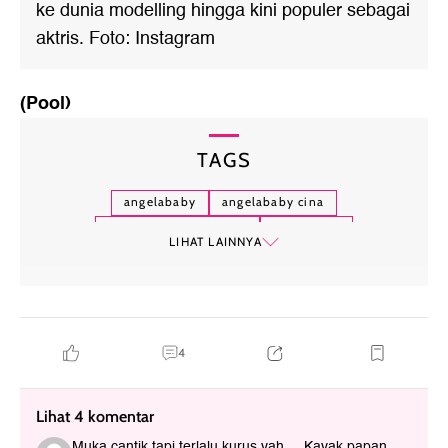
ke dunia modelling hingga kini populer sebagai
aktris. Foto: Instagram
(Pool)
TAGS
angelababy
angelababy cina
angelababy instagram
artis china
LIHAT LAINNYA
wanita tercantik asia
dilraba dilmurat
4
Lihat 4 komentar
Muka cantik tapi terlalu kurus yah.... Kayak papan.