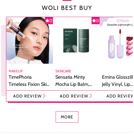
WOLI BEST BUY
0
0
MAKEUP
SKINCARE
TimePhoria
Sensatia Minty
Emina Glosszill
Timeless Fixion Skin
Mocha Lip Balm,
Jelly Vinyl, Lip
Tint Stick,
Pelembap Bibir
Cream Glossy
ADD REVIEW
ADD REVIEW
ADD REVIE
Foundation dan
dengan Aroma
Ringan dengan 
Concealer 2-in-1
Cokelat
Bibir Plumpy
MORE