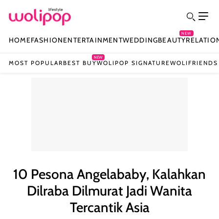
NEW
HOME
FASHION
ENTERTAINMENT
WEDDING
BEAUTY
RELATIO
NEW
MOST POPULAR
BEST BUY
WOLIPOP SIGNATURE
WOLIFRIENDS
10 Pesona Angelababy, Kalahkan
Dilraba Dilmurat Jadi Wanita
Tercantik Asia