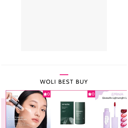
WOLI BEST BUY
0
0