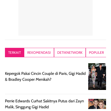
mudah dibaurkan
Teksturny blend-
jari, sponge,
tanpa terasa
able, tidak ada
ataupun brush
tebal. Hasil
wangi yang
Pas diaplikasi
akhirnya satin-
menyengat dan
langsung
matte, membuat
bikin kulit kita
menyatu di kuli
wajah tampak
terasa halus dan
jadi hasilnya
mulus dan segar
menyamarkan
kelihatan natur
tanpa terlihat
pori pori, enak
tanpa terasa
kering. Kemasan
banget dipakai
berat. Yang paling
TERKAIT
REKOMENDASI
DETIKNETWORK
POPULER
rose gold-nya
sebelum make up.
aku suka, finis
elegan dan tipis,
Pokonya produk
nya benar-ben
meski agak rapuh
suncreen ter- the
skin like but
Kepergok Pakai Cincin Couple di Paris, Gigi Hadid
jika sering dibawa
best sejauh ini dari
better. Kulit te
& Bradley Cooper Menikah?
bepergian. Daya
wardah. You guys
terlihat seperti
tahannya bagus
must try this one
kulit asli, cuma
untuk kulit normal
💖💕✨.
lebih rata, seha
hingga kombinasi,
dan fresh. Coc
Perrie Edwards Curhat Sakitnya Putus dari Zayn
namun pada kulit
banget buat
Malik, Singgung Gigi Hadid
sangat berminyak
dipakai daily, b