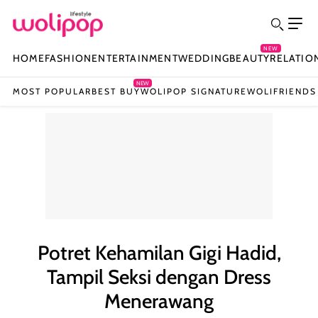
NEW
HOME
FASHION
ENTERTAINMENT
WEDDING
BEAUTY
RELATIO
NEW
MOST POPULAR
BEST BUY
WOLIPOP SIGNATURE
WOLIFRIENDS
Potret Kehamilan Gigi Hadid,
Tampil Seksi dengan Dress
Menerawang