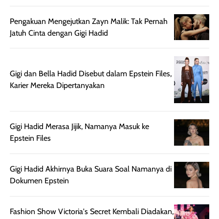
mungkin butuh
ke kantor, kulia
touch-up setelah
ataupun sekad
Pengakuan Mengejutkan Zayn Malik: Tak Pernah
beberapa jam.
jalan santai. Plus
Jatuh Cinta dengan Gigi Hadid
Meski harganya
point lainnya,
cukup tinggi,
produk ini juga
kualitasnya
minim oksidasi
Gigi dan Bella Hadid Disebut dalam Epstein Files,
sepadan. Bedak
jadi warnanya
Karier Mereka Dipertanyakan
ini cocok untuk
tetap stabil
kamu yang
setelah beber
menginginkan
jam dipakai.
tampilan flawless,
Shade Carame
Gigi Hadid Merasa Jijik, Namanya Masuk ke
ringan, dan
juga pas di kuli
Epstein Files
berkelas —
bikin complex
sempurna untuk
terlihat hangat
Gigi Hadid Akhirnya Buka Suara Soal Namanya di
daily look
dan natural. Kalau
Dokumen Epstein
maupun acara
kamu suka
spesial.
makeup yang
ringan dengan
Fashion Show Victoria's Secret Kembali Diadakan,