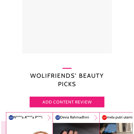
WOLIFRIENDS’ BEAUTY
PICKS
ADD CONTENT REVIEW
N****a A****a P***i
Devia Rahmadhini
mela putri utami