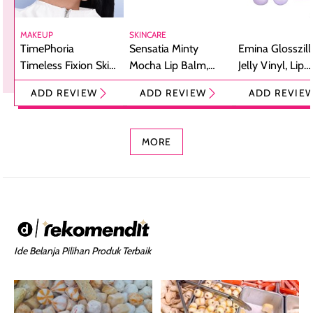
MAKEUP
SKINCARE
TimePhoria
Sensatia Minty
Emina Glosszill
Timeless Fixion Skin
Mocha Lip Balm,
Jelly Vinyl, Lip
Tint Stick,
Pelembap Bibir
Cream Glossy
ADD REVIEW
ADD REVIEW
ADD REVIE
Foundation dan
dengan Aroma
Ringan dengan 
Concealer 2-in-1
Cokelat
Bibir Plumpy
MORE
Ide Belanja Pilihan Produk Terbaik