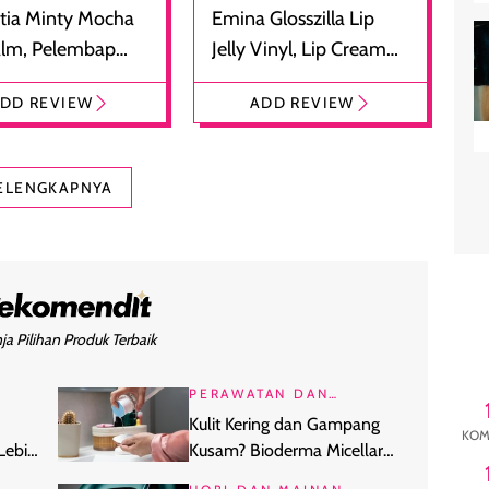
tia Minty Mocha
Emina Glosszilla Lip
alm, Pelembap
Jelly Vinyl, Lip Cream
 dengan Aroma
Glossy Ringan dengan
DD REVIEW
ADD REVIEW
at
Efek Bibir Plumpy
ELENGKAPNYA
ja Pilihan Produk Terbaik
PERAWATAN DAN
KECANTIKAN
Kulit Kering dan Gampang
KOM
Lebih
Kusam? Bioderma Micellar
Water Khusus Kulit Dehidrasi