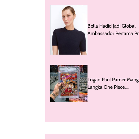
Bella Hadid Jadi Global
Ambassador Pertama P
Beauty
Logan Paul Pamer Mang
Langka One Piece,
iShowSpeed Sindir Habi
habisan