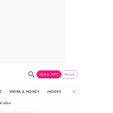
Daftar MPC
Masuk
C
WORK & MONEY
INDEKS
Video