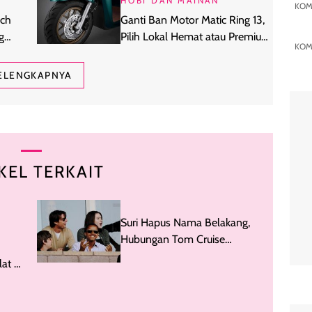
HOBI DAN MAINAN
KOM
ich
Ganti Ban Motor Matic Ring 13,
g
Pilih Lokal Hemat atau Premium
KOM
Global?
ELENGKAPNYA
KEL TERKAIT
Suri Hapus Nama Belakang,
Hubungan Tom Cruise
dengan 2 Anaknya Jadi
at di
Sorotan