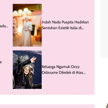
Indah Nada Puspita Hadirkan
rada
Sentuhan Estetik Italia di
Koleksi Hijab Terbaru
a
Keluarga Ngamuk Ozzy
Osbourne Diledek di Atas
s-
Ring WWE RAW