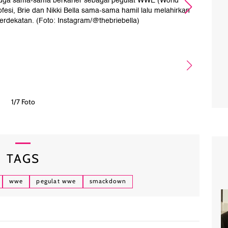
 juga sama-sama berkarier sebagai pegulat WWE (World
ofesi, Brie dan Nikki Bella sama-sama hamil lalu melahirkan
erdekatan. (Foto: Instagram/@thebriebella)
peng
1/7 Foto
TAGS
wwe
pegulat wwe
smackdown