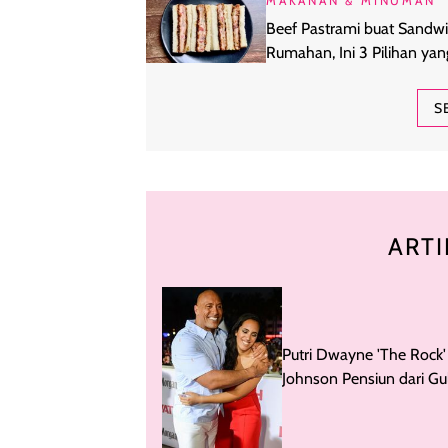
MAKANAN & MINUMAN
Beef Pastrami buat Sandw
Rumahan, Ini 3 Pilihan yan
Layak Dicoba
S
ARTI
Putri Dwayne 'The Rock'
Johnson Pensiun dari Gul
Usia 24 Tahun