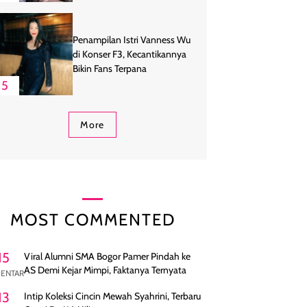
Penampilan Istri Vanness Wu
di Konser F3, Kecantikannya
Bikin Fans Terpana
5
More
MOST COMMENTED
15
Viral Alumni SMA Bogor Pamer Pindah ke
AS Demi Kejar Mimpi, Faktanya Ternyata
ENTAR
13
Intip Koleksi Cincin Mewah Syahrini, Terbaru