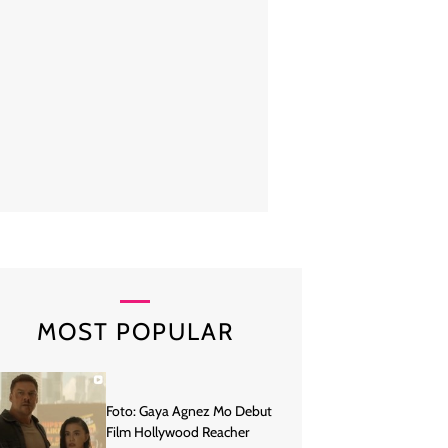
Brie Bella yang pertama kali mengumumkan kelahiran anaknya. "It's a
overwhelmed with joy and everyone is healthy!!!," tulis perempuan 36 t
ikutnya di Instagram, Senin (3/8/2020). Bayi laki-laki tersebut meru
suaminya yang juga bintang WWE, Daniel Bryan. (Foto: Instagr
MOST POPULAR
Foto: Gaya Agnez Mo Debut
Film Hollywood Reacher