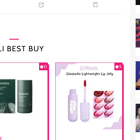
I BEST BUY
0
5
RE