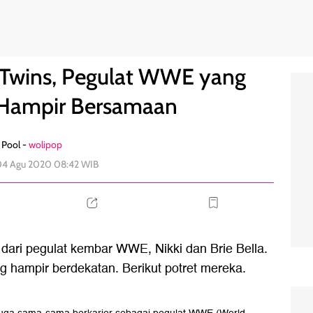
ahirkan Hampir Bersamaan
1
a Twins, Pegulat WWE yang
 Hampir Bersamaan
Pool -
wolipop
 04 Agu 2020 08:42 WIB
dari pegulat kembar WWE, Nikki dan Brie Bella.
 hampir berdekatan. Berikut potret mereka.