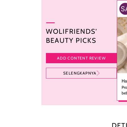
WOLIFRIENDS’
BEAUTY PICKS
ADD CONTENT REVIEW
SELENGKAPNYA
Ha
Pro
beb
ka
se
pe
ha
pe
DET
men