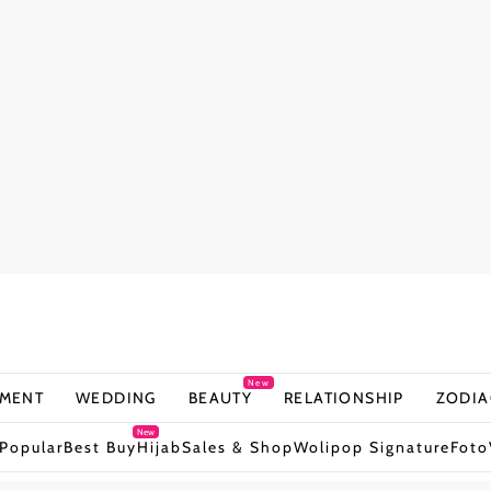
New
NMENT
WEDDING
BEAUTY
RELATIONSHIP
ZODIA
New
Popular
Best Buy
Hijab
Sales & Shop
Wolipop Signature
Foto