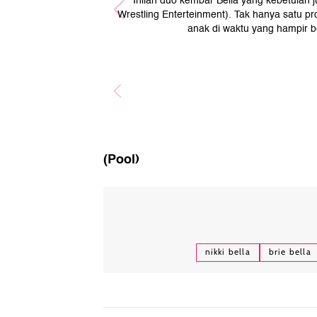
Inilah duo kembar Bella yang kebetulan
Wrestling Enterteinment). Tak hanya satu pr
anak di waktu yang hampir b
(Pool)
nikki bella
brie bella