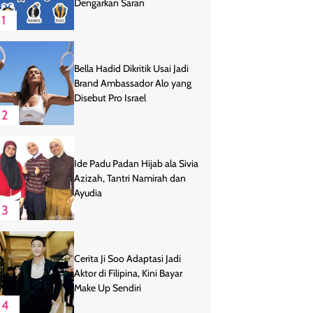
Dengarkan Saran
1
Bella Hadid Dikritik Usai Jadi
Brand Ambassador Alo yang
Disebut Pro Israel
2
Ide Padu Padan Hijab ala Sivia
Azizah, Tantri Namirah dan
Ayudia
3
Cerita Ji Soo Adaptasi Jadi
Aktor di Filipina, Kini Bayar
Make Up Sendiri
4