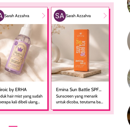
Sarah Azzahra
Sarah Azzahra
iroic by ERHA
Emina Sun Battle SPF
duk hair mist yang sudah
Sunscreen yang menarik
35 PA+++ Bright Glow
erapa kali dibeli ulang
untuk dicoba, terutama bagi
Fun Size
rena nyaman digunakan
yang mencari perlindungan
bagai pelengkap
harian dalam ukuran yang
rawatan rambut sehari-
lebih praktis. Kemasannya
ri. Pengalaman
ringkas sehingga mudah