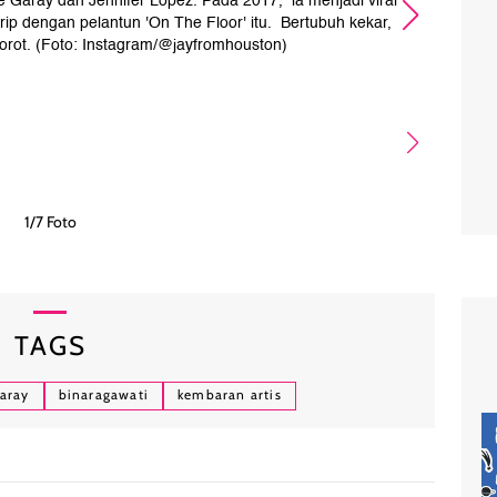
e Garay dan Jennifer Lopez. Pada 2017, ia menjadi viral
rip dengan pelantun 'On The Floor' itu. Bertubuh kekar,
komen
orot. (Foto: Instagram/@jayfromhouston)
Jani
1/7 Foto
TAGS
garay
binaragawati
kembaran artis