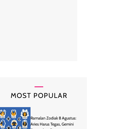
Janice memang sudah sering mengunggah foto di Instagram. Ia pun k
tar mengenai kemiripannya dengan penyanyi sekaligus aktris tersebut
ce kemudian jadi semakin banyak followers di Instagram bahkan diunda
(Foto: Instagram/@jayfromhouston)
MOST POPULAR
Ramalan Zodiak 8 Agustus:
Aries Harus Tegas, Gemini