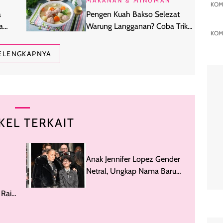
MAKANAN & MINUMAN
KOM
a
Pengen Kuah Bakso Selezat
a
Warung Langganan? Coba Trik
KOM
Masak Ini
ELENGKAPNYA
KEL TERKAIT
Anak Jennifer Lopez Gender
Netral, Ungkap Nama Baru
Setelah Lulus SMA
 Raih
i!