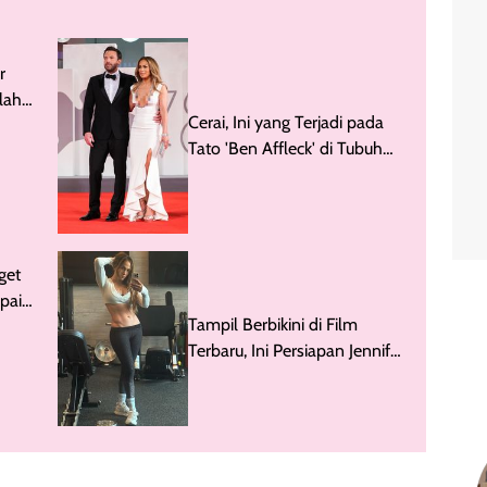
r
lah
Cerai, Ini yang Terjadi pada
Tato 'Ben Affleck' di Tubuh
Jennifer Lopez
get
pai
Tampil Berbikini di Film
Terbaru, Ini Persiapan Jennifer
Lopez Sebelum Syuting