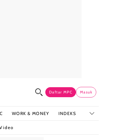
Daftar MPC
Masuk
C
WORK & MONEY
INDEKS
Video