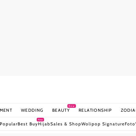
New
NMENT
WEDDING
BEAUTY
RELATIONSHIP
ZODIA
New
Popular
Best Buy
Hijab
Sales & Shop
Wolipop Signature
Foto