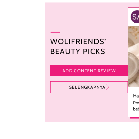
WOLIFRIENDS’
BEAUTY PICKS
ADD CONTENT REVIEW
SELENGKAPNYA
Ha
Pro
beb
ka
se
pe
ha