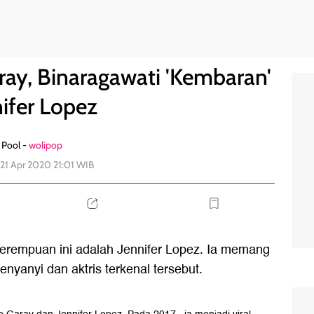
 Jennifer Lopez
0
aray, Binaragawati 'Kembaran'
nifer Lopez
Pool -
wolipop
 21 Apr 2020 21:01 WIB
perempuan ini adalah Jennifer Lopez. Ia memang
nyanyi dan aktris terkenal tersebut.