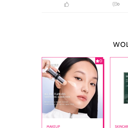
0
WOL
0
MAKEUP
SKINCA