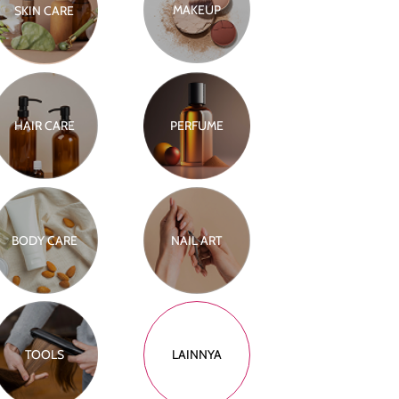
MAKEUP
SKIN CARE
HAIR CARE
PERFUME
BODY CARE
NAIL ART
TOOLS
LAINNYA