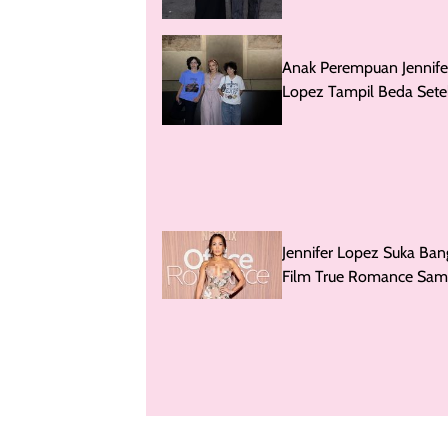
Anak Perempuan Jennife
Lopez Tampil Beda Sete
Ganti Nama Jadi Oskar
Jennifer Lopez Suka Ban
Film True Romance Sam
Bikin Pengakuan Vulgar