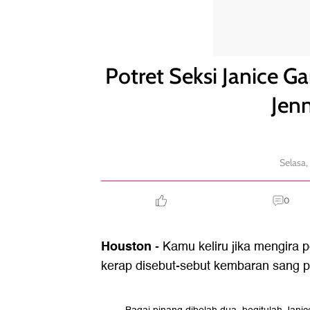
Potret Seksi Janice Garay, Binaragawati 'Kembaran'
Potret Seksi Janice G
Jen
Selasa,
0
Houston
- Kamu keliru jika mengira 
kerap disebut-sebut kembaran sang pe