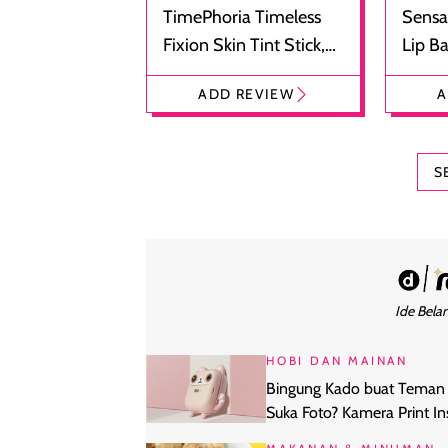
TimePhoria Timeless
Sensa
Fixion Skin Tint Stick,
Lip B
Foundation dan
Bibir
ADD REVIEW
A
Concealer 2-in-1
Cokel
S
Ide Belan
HOBI DAN MAINAN
Bingung Kado buat Teman
Suka Foto? Kamera Print In
Ini Idenya