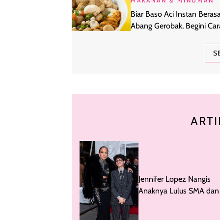
MAKANAN & MINUMAN
Biar Baso Aci Instan Beras
Abang Gerobak, Begini Car
Nyajiinnya
S
ARTI
Jennifer Lopez Nangis
Anaknya Lulus SMA dan
Beasiswa, Idap Kondisi In