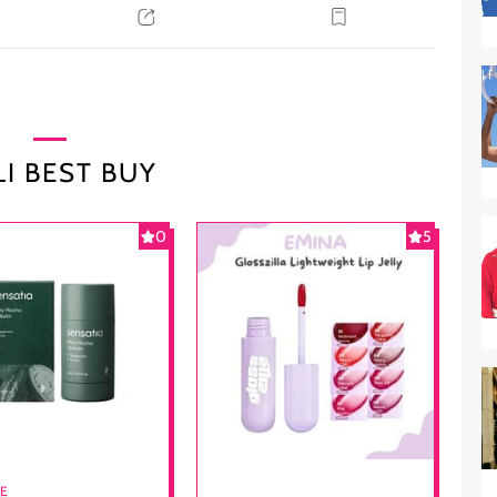
I BEST BUY
0
5
RE