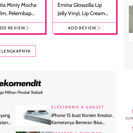
tia Minty Mocha
Emina Glosszilla Lip
alm, Pelembap
Jelly Vinyl, Lip Cream
 dengan Aroma
Glossy Ringan dengan
DD REVIEW
ADD REVIEW
at
Efek Bibir Plumpy
ELENGKAPNYA
ja Pilihan Produk Terbaik
ELEKTRONIK & GADGET
 yang
iPhone 15 buat Konten Kreator,
KOM
stan
Kameranya Beneran Bisa
Diandalkan?