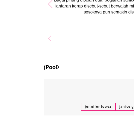
Bagai pinang dibelah dua, begitulah Janic
lantaran kerap disebut-sebut berwajah mi
sosoknya pun semakin dis
(Pool)
jennifer lopez
janice 