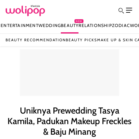
NEW
N
ENTERTAINMENT
WEDDING
BEAUTY
RELATIONSHIP
ZODIAC
WO
BEAUTY RECOMMENDATION
BEAUTY PICKS
MAKE UP & SKIN C
Uniknya Prewedding Tasya
Kamila, Padukan Makeup Freckles
& Baju Minang