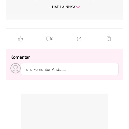
makeup freckles
freckles
LIHAT LAINNYA
0
Komentar
Tulis komentar Anda....