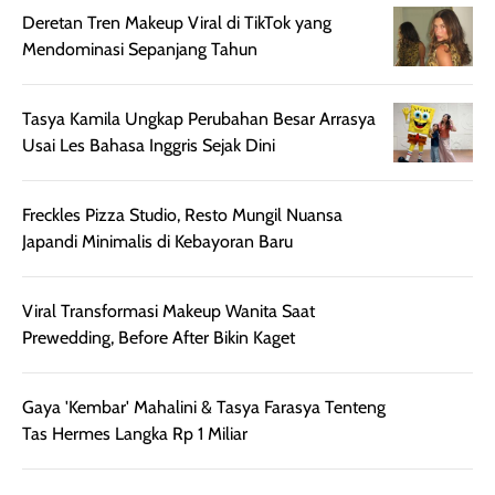
memberikan
pada setiap jenis
Deretan Tren Makeup Viral di TikTok yang
aroma pada
kulit. Produk ini
Mendominasi Sepanjang Tahun
rambut, produk ini
mengandung
juga membantu
Amino dan
Tasya Kamila Ungkap Perubahan Besar Arrasya
rambut terasa
Vitamin C, serta
Usai Les Bahasa Inggris Sejak Dini
lebih halus dan
dilengkapi SPF 35
mudah diatur
PA+++ untuk
setelah
membantu
diaplikasikan.
melindungi kulit
Freckles Pizza Studio, Resto Mungil Nuansa
Kemasannya
dari paparan sinar
Japandi Minimalis di Kebayoran Baru
praktis dengan
UV saat
botol spray yang
beraktivitas di
mudah digunakan
siang hari.
dan cukup ringkas
Meskipun begitu,
untuk dibawa saat
sunscreen tetap
Viral Transformasi Makeup Wanita Saat
bepergian.
perlu diaplikasikan
Prewedding, Before After Bikin Kaget
Semprotan yang
ulang sesuai
dihasilkan juga
kebutuhan agar
merata sehingga
perlindungannya