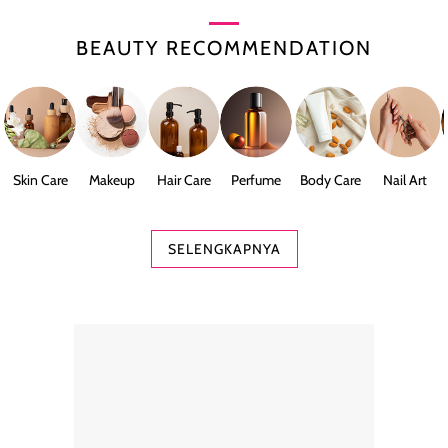
BEAUTY RECOMMENDATION
Skin Care
Makeup
Hair Care
Perfume
Body Care
Nail Art
SELENGKAPNYA