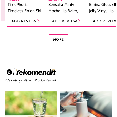
TimePhoria
Sensatia Minty
Emina Glosszill
Timeless Fixion Skin
Mocha Lip Balm,
Jelly Vinyl, Lip
Tint Stick,
Pelembap Bibir
Cream Glossy
ADD REVIEW
ADD REVIEW
ADD REVIE
Foundation dan
dengan Aroma
Ringan dengan 
Concealer 2-in-1
Cokelat
Bibir Plumpy
MORE
Ide Belanja Pilihan Produk Terbaik