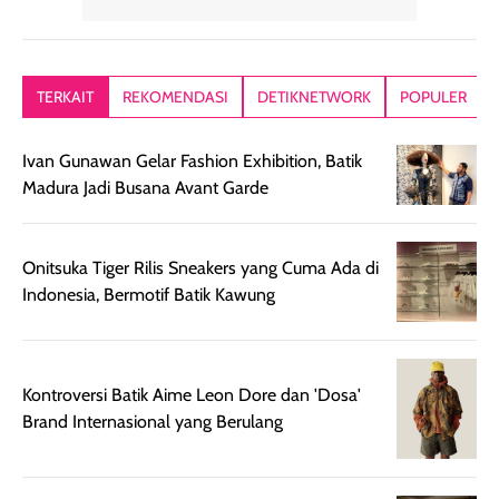
yang lembut dan
ringan dan mudah
Packagingnya 
memberikan
diratakan di kulit.
plastik tutup ul
kesan rambut
Produk juga
mutul botolny
lebih segar
memberikan hasil
meruncing jadi
TERKAIT
REKOMENDASI
DETIKNETWORK
POPULER
setelah
akhir yang
pas buat nakar
digunakan.
nyaman tanpa
sunscreennya.
Ivan Gunawan Gelar Fashion Exhibition, Batik
Wanginya tidak
terasa lengket
terus udah SP
Madura Jadi Busana Avant Garde
terasa berlebihan
berlebihan. Varian
40 yang pasti
sehingga tetap
Bright Glow
cocok dipakai 
nyaman dipakai
memberikan efek
aktifitas outdo
Onitsuka Tiger Rilis Sneakers yang Cuma Ada di
untuk aktivitas
akhir yang
juga. baru
Indonesia, Bermotif Batik Kawung
harian, baik
membuat kulit
pemakaaian 6
sebelum maupun
tampak lebih
bulan tapi ker
setelah
cerah, namun
bersihnya mu
beraktivitas di luar
hasilnya tetap
ku
Kontroversi Batik Aime Leon Dore dan 'Dosa'
ruangan. Selain
dapat berbeda
Brand Internasional yang Berulang
memberikan
pada setiap jenis
aroma pada
kulit. Produk ini
rambut, produk ini
mengandung