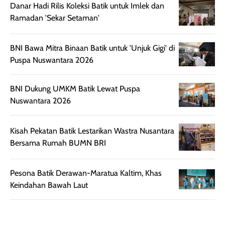
Danar Hadi Rilis Koleksi Batik untuk Imlek dan
juga membantu
Amino dan
Ramadan 'Sekar Setaman'
rambut terasa
Vitamin C, serta
lebih halus dan
dilengkapi SPF 35
mudah diatur
PA+++ untuk
BNI Bawa Mitra Binaan Batik untuk 'Unjuk Gigi' di
setelah
membantu
Puspa Nuswantara 2026
diaplikasikan.
melindungi kulit
Kemasannya
dari paparan sinar
BNI Dukung UMKM Batik Lewat Puspa
praktis dengan
UV saat
Nuswantara 2026
botol spray yang
beraktivitas di
mudah digunakan
siang hari.
dan cukup ringkas
Meskipun begitu,
Kisah Pekatan Batik Lestarikan Wastra Nusantara
untuk dibawa saat
sunscreen tetap
Bersama Rumah BUMN BRI
bepergian.
perlu diaplikasikan
Semprotan yang
ulang sesuai
Pesona Batik Derawan-Maratua Kaltim, Khas
dihasilkan juga
kebutuhan agar
Keindahan Bawah Laut
merata sehingga
perlindungannya
memudahkan
tetap optimal.
pengaplikasian
Karena baru
tanpa membuat
pertama kali