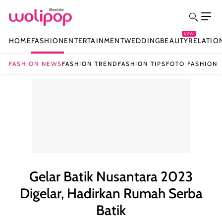
NEW
HOME
FASHION
ENTERTAINMENT
WEDDING
BEAUTY
RELATIO
FASHION NEWS
FASHION TREND
FASHION TIPS
FOTO FASHION
Gelar Batik Nusantara 2023
Digelar, Hadirkan Rumah Serba
Batik