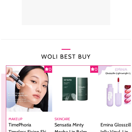
WOLI BEST BUY
0
0
MAKEUP
SKINCARE
TimePhoria
Sensatia Minty
Emina Glosszill
Timeless Fixion Skin
Mocha Lip Balm,
Jelly Vinyl, Lip