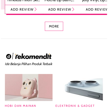
Tint Stick,
Pelembap Bibir
Cream Glossy
ADD REVIEW
ADD REVIEW
ADD REVIE
Foundation dan
dengan Aroma
Ringan dengan 
Concealer 2-in-1
Cokelat
Bibir Plumpy
MORE
Ide Belanja Pilihan Produk Terbaik
HOBI DAN MAINAN
ELEKTRONIK & GADGET