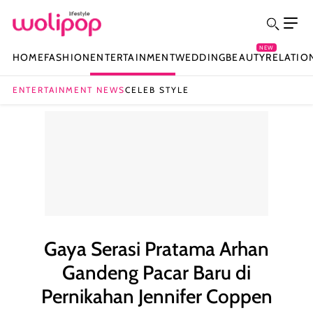
NEW
HOME
FASHION
ENTERTAINMENT
WEDDING
BEAUTY
RELATIO
ENTERTAINMENT NEWS
CELEB STYLE
Gaya Serasi Pratama Arhan
Gandeng Pacar Baru di
Pernikahan Jennifer Coppen