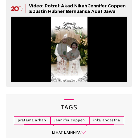
Video: Potret Akad Nikah Jennifer Coppen
& Justin Hubner Bernuansa Adat Jawa
TAGS
pratama arhan
jennifer coppen
inka andestha
pernikahan
gaya fashion
selebgram
LIHAT LAINNYA
busana serasi
acara resepsi
pasangan selebriti