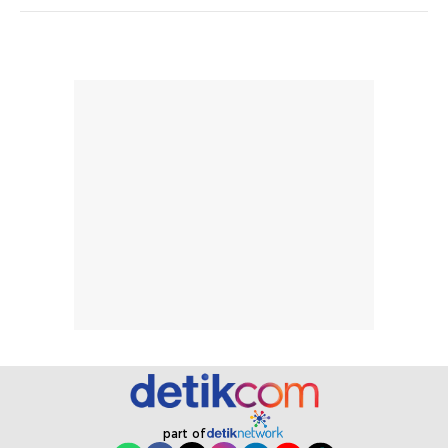
tanpa membuat
pertama kali
rambut terasa
mencoba, review
berat. Perlu
ini berfokus pada
diingat bahwa
kesan awal
ketahanan aroma
penggunaan.
dapat berbeda
Penilaian
pada setiap orang,
mengenai
tergantung jenis
performa dalam
rambut, aktivitas,
jangka panjang,
dan kondisi
seperti
lingkungan.
kenyamanan
Namun, dari
setelah
pengalaman
pemakaian rutin
penggunaan
atau
hingga repurchase
kecocokannya
beberapa kali,
pada berbagai
performanya
kondisi kulit,
terasa cukup
masih
part of
konsisten untuk
memerlukan