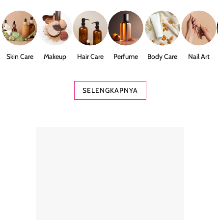
Skin Care
Makeup
Hair Care
Perfume
Body Care
Nail Art
SELENGKAPNYA