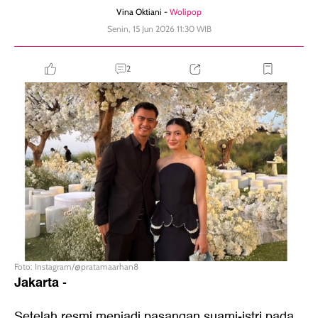
Vina Oktiani -
Wolipop
Senin, 15 Jun 2026 11:30 WIB
2
Foto: Instagram/@pratamaarhan8
Jakarta
-
Setelah resmi menjadi pasangan suami-istri pada