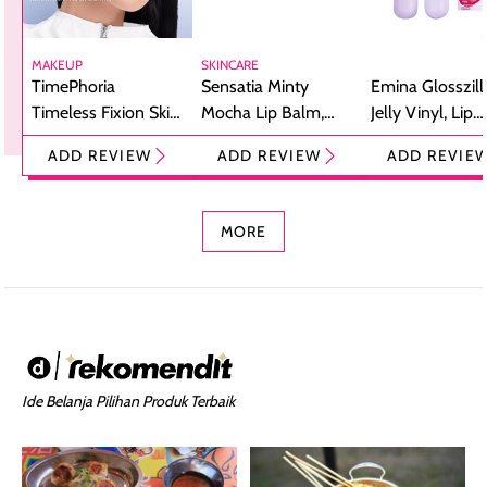
MAKEUP
SKINCARE
TimePhoria
Sensatia Minty
Emina Glosszill
Timeless Fixion Skin
Mocha Lip Balm,
Jelly Vinyl, Lip
Tint Stick,
Pelembap Bibir
Cream Glossy
ADD REVIEW
ADD REVIEW
ADD REVIE
Foundation dan
dengan Aroma
Ringan dengan 
Concealer 2-in-1
Cokelat
Bibir Plumpy
MORE
Ide Belanja Pilihan Produk Terbaik