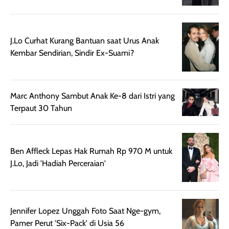
setelah
cerah, namun
bersihnya mu
beraktivitas di luar
hasilnya tetap
ku
ruangan. Selain
dapat berbeda
memberikan
pada setiap jenis
J.Lo Curhat Kurang Bantuan saat Urus Anak
aroma pada
kulit. Produk ini
Kembar Sendirian, Sindir Ex-Suami?
rambut, produk ini
mengandung
juga membantu
Amino dan
rambut terasa
Vitamin C, serta
Marc Anthony Sambut Anak Ke-8 dari Istri yang
lebih halus dan
dilengkapi SPF 35
Terpaut 30 Tahun
mudah diatur
PA+++ untuk
setelah
membantu
diaplikasikan.
melindungi kulit
Kemasannya
dari paparan sinar
Ben Affleck Lepas Hak Rumah Rp 970 M untuk
praktis dengan
UV saat
J.Lo, Jadi 'Hadiah Perceraian'
botol spray yang
beraktivitas di
mudah digunakan
siang hari.
dan cukup ringkas
Meskipun begitu,
untuk dibawa saat
sunscreen tetap
Jennifer Lopez Unggah Foto Saat Nge-gym,
bepergian.
perlu diaplikasikan
Pamer Perut 'Six-Pack' di Usia 56