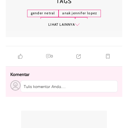
TAGS
gender netral
anak jennifer lopez
emme anthony
jlo
LIHAT LAINNYA
0
Komentar
Tulis komentar Anda....