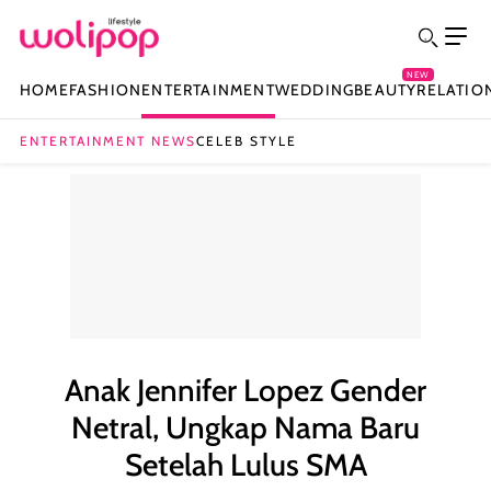
NEW
HOME
FASHION
ENTERTAINMENT
WEDDING
BEAUTY
RELATIO
ENTERTAINMENT NEWS
CELEB STYLE
Anak Jennifer Lopez Gender
Netral, Ungkap Nama Baru
Setelah Lulus SMA