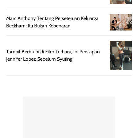
Semprotan yang
ulang sesuai
dihasilkan juga
kebutuhan agar
merata sehingga
perlindungannya
Marc Anthony Tentang Perseteruan Keluarga
memudahkan
tetap optimal.
Beckham: Itu Bukan Kebenaran
pengaplikasian
Karena baru
tanpa membuat
pertama kali
rambut terasa
mencoba, review
Tampil Berbikini di Film Terbaru, Ini Persiapan
berat. Perlu
ini berfokus pada
Jennifer Lopez Sebelum Syuting
diingat bahwa
kesan awal
ketahanan aroma
penggunaan.
dapat berbeda
Penilaian
pada setiap orang,
mengenai
tergantung jenis
performa dalam
rambut, aktivitas,
jangka panjang,
dan kondisi
seperti
lingkungan.
kenyamanan
Namun, dari
setelah
pengalaman
pemakaian rutin
penggunaan
atau