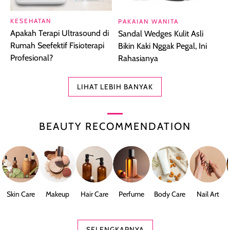
KESEHATAN
PAKAIAN WANITA
Apakah Terapi Ultrasound di
Sandal Wedges Kulit Asli
Rumah Seefektif Fisioterapi
Bikin Kaki Nggak Pegal, Ini
Profesional?
Rahasianya
LIHAT LEBIH BANYAK
BEAUTY RECOMMENDATION
Skin Care
Makeup
Hair Care
Perfume
Body Care
Nail Art
SELENGKAPNYA