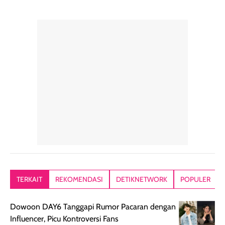
pelengkap
ukuran yang lebih
gampang
perawatan
praktis.
diratakan, ada
rambut sehari-
Kemasannya
sensai dinginy
hari. Pengalaman
ringkas sehingga
ada efek
penggunaan yang
mudah disimpan
lembabnya ju
konsisten menjadi
di dalam pouch
karna kulit aku
alasan produk ini
atau dibawa saat
kering meront
tetap masuk
bepergian. Dari
Kalau dipakai
dalam rutinitas.
penggunaan
dibawah mak
Hair mist ini
pertama,
juga ga peelin
memiliki aroma
teksturnya terasa
jadi nyaman gi
yang lembut dan
ringan dan mudah
Packagingnya 
memberikan
diratakan di kulit.
plastik tutup ul
kesan rambut
Produk juga
mutul botolny
lebih segar
memberikan hasil
meruncing jadi
TERKAIT
REKOMENDASI
DETIKNETWORK
POPULER
setelah
akhir yang
pas buat nakar
digunakan.
nyaman tanpa
sunscreennya.
Dowoon DAY6 Tanggapi Rumor Pacaran dengan
Wanginya tidak
terasa lengket
terus udah SP
Influencer, Picu Kontroversi Fans
terasa berlebihan
berlebihan. Varian
40 yang pasti