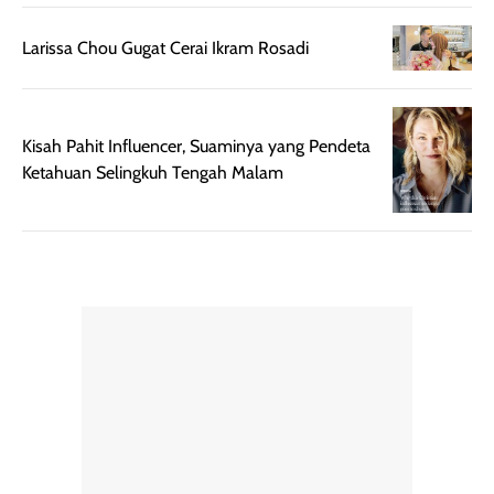
praktis dengan
UV saat
botol spray yang
beraktivitas di
Larissa Chou Gugat Cerai Ikram Rosadi
mudah digunakan
siang hari.
dan cukup ringkas
Meskipun begitu,
untuk dibawa saat
sunscreen tetap
bepergian.
perlu diaplikasikan
Kisah Pahit Influencer, Suaminya yang Pendeta
Semprotan yang
ulang sesuai
Ketahuan Selingkuh Tengah Malam
dihasilkan juga
kebutuhan agar
merata sehingga
perlindungannya
memudahkan
tetap optimal.
pengaplikasian
Karena baru
tanpa membuat
pertama kali
rambut terasa
mencoba, review
berat. Perlu
ini berfokus pada
diingat bahwa
kesan awal
ketahanan aroma
penggunaan.
dapat berbeda
Penilaian
pada setiap orang,
mengenai
tergantung jenis
performa dalam