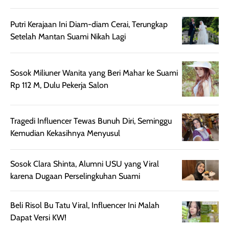
sehingga tetap
Bright Glow
cocok dipakai 
nyaman dipakai
memberikan efek
aktifitas outdo
Putri Kerajaan Ini Diam-diam Cerai, Terungkap
untuk aktivitas
akhir yang
juga. baru
Setelah Mantan Suami Nikah Lagi
harian, baik
membuat kulit
pemakaaian 6
sebelum maupun
tampak lebih
bulan tapi ker
setelah
cerah, namun
bersihnya mu
Sosok Miliuner Wanita yang Beri Mahar ke Suami
beraktivitas di luar
hasilnya tetap
ku
Rp 112 M, Dulu Pekerja Salon
ruangan. Selain
dapat berbeda
memberikan
pada setiap jenis
aroma pada
kulit. Produk ini
Tragedi Influencer Tewas Bunuh Diri, Seminggu
rambut, produk ini
mengandung
Kemudian Kekasihnya Menyusul
juga membantu
Amino dan
rambut terasa
Vitamin C, serta
Sosok Clara Shinta, Alumni USU yang Viral
lebih halus dan
dilengkapi SPF 35
karena Dugaan Perselingkuhan Suami
mudah diatur
PA+++ untuk
setelah
membantu
Beli Risol Bu Tatu Viral, Influencer Ini Malah
diaplikasikan.
melindungi kulit
Dapat Versi KW!
Kemasannya
dari paparan sinar