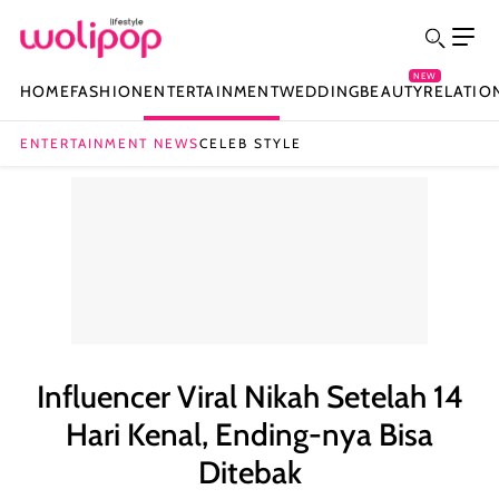
NEW
HOME
FASHION
ENTERTAINMENT
WEDDING
BEAUTY
RELATIO
ENTERTAINMENT NEWS
CELEB STYLE
Influencer Viral Nikah Setelah 14
Hari Kenal, Ending-nya Bisa
Ditebak