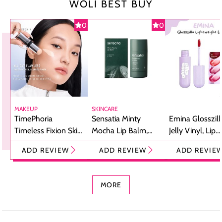
WOLI BEST BUY
0
0
MAKEUP
SKINCARE
TimePhoria
Sensatia Minty
Emina Glosszill
Timeless Fixion Skin
Mocha Lip Balm,
Jelly Vinyl, Lip
Tint Stick,
Pelembap Bibir
Cream Glossy
ADD REVIEW
ADD REVIEW
ADD REVIE
Foundation dan
dengan Aroma
Ringan dengan 
Concealer 2-in-1
Cokelat
Bibir Plumpy
MORE