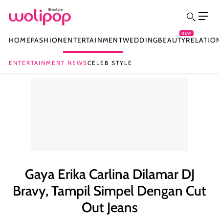
NEW
HOME
FASHION
ENTERTAINMENT
WEDDING
BEAUTY
RELATIO
ENTERTAINMENT NEWS
CELEB STYLE
Gaya Erika Carlina Dilamar DJ
Bravy, Tampil Simpel Dengan Cut
Out Jeans