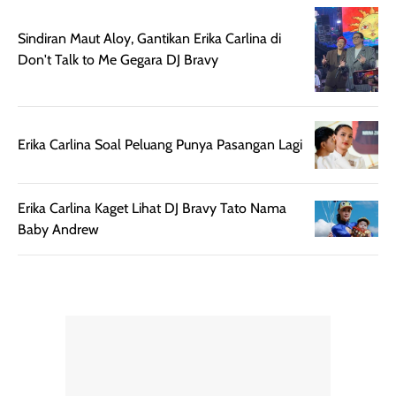
diaplikasikan.
melindungi kulit
Kemasannya
dari paparan sinar
Sindiran Maut Aloy, Gantikan Erika Carlina di
praktis dengan
UV saat
Don't Talk to Me Gegara DJ Bravy
botol spray yang
beraktivitas di
mudah digunakan
siang hari.
dan cukup ringkas
Meskipun begitu,
untuk dibawa saat
sunscreen tetap
Erika Carlina Soal Peluang Punya Pasangan Lagi
bepergian.
perlu diaplikasikan
Semprotan yang
ulang sesuai
dihasilkan juga
kebutuhan agar
Erika Carlina Kaget Lihat DJ Bravy Tato Nama
merata sehingga
perlindungannya
Baby Andrew
memudahkan
tetap optimal.
pengaplikasian
Karena baru
tanpa membuat
pertama kali
rambut terasa
mencoba, review
berat. Perlu
ini berfokus pada
diingat bahwa
kesan awal
ketahanan aroma
penggunaan.
dapat berbeda
Penilaian