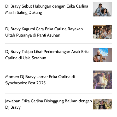
digunakan.
nyaman tanpa
sunscreennya.
DJ Bravy Sebut Hubungan dengan Erika Carlina
Wanginya tidak
terasa lengket
terus udah SP
Masih Saling Dukung
terasa berlebihan
berlebihan. Varian
40 yang pasti
sehingga tetap
Bright Glow
cocok dipakai 
nyaman dipakai
memberikan efek
aktifitas outdo
DJ Bravy Kagumi Cara Erika Carlina Rayakan
untuk aktivitas
akhir yang
juga. baru
Ultah Putranya di Panti Asuhan
harian, baik
membuat kulit
pemakaaian 6
sebelum maupun
tampak lebih
bulan tapi ker
setelah
cerah, namun
bersihnya mu
DJ Bravy Takjub Lihat Perkembangan Anak Erika
beraktivitas di luar
hasilnya tetap
ku
Carlina di Usia Setahun
ruangan. Selain
dapat berbeda
memberikan
pada setiap jenis
aroma pada
kulit. Produk ini
Momen DJ Bravy Lamar Erika Carlina di
rambut, produk ini
mengandung
Synchronize Fest 2025
juga membantu
Amino dan
rambut terasa
Vitamin C, serta
Jawaban Erika Carlina Disinggung Balikan dengan
lebih halus dan
dilengkapi SPF 35
DJ Bravy
mudah diatur
PA+++ untuk
setelah
membantu