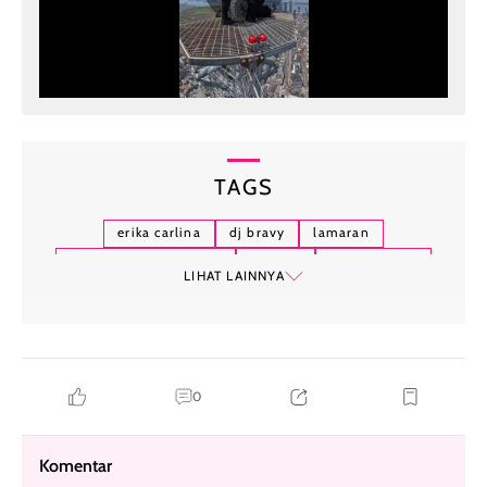
TAGS
erika carlina
dj bravy
lamaran
synchronize fest 2025
fashion
cut out jeans
LIHAT LAINNYA
gaya kasual
0
Komentar