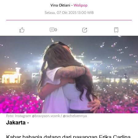
Vina Oktiani -
Wolipop
Selasa, 07 Okt 2025 13:00 WIB
0
Foto: Instagram @bravyson.vconk / @rachelvennya
Jakarta
-
Kabar bahagia datang dari pasangan Erika Carlina