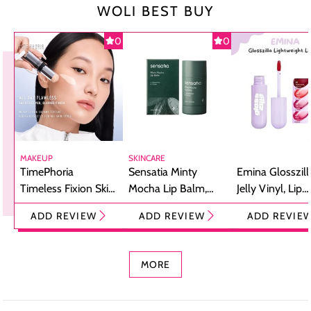
WOLI BEST BUY
0
0
MAKEUP
SKINCARE
TimePhoria
Sensatia Minty
Emina Glosszill
Timeless Fixion Skin
Mocha Lip Balm,
Jelly Vinyl, Lip
Tint Stick,
Pelembap Bibir
Cream Glossy
ADD REVIEW
ADD REVIEW
ADD REVIE
Foundation dan
dengan Aroma
Ringan dengan 
Concealer 2-in-1
Cokelat
Bibir Plumpy
MORE