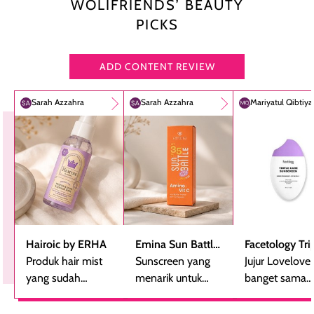
WOLIFRIENDS’ BEAUTY
PICKS
ADD CONTENT REVIEW
Sarah Azzahra
Sarah Azzahra
Mariyatul Qibtiy
Hairoic by ERHA
Emina Sun Battle
Facetology Tri
Produk hair mist
SPF 35 PA+++
Sunscreen yang
Care Sunscree
Jujur Lovelove
yang sudah
Bright Glow Fun
menarik untuk
SPF 40 PA+++
banget sama
beberapa kali
Size
dicoba, terutama
sunscreen iniii..
dibeli ulang
bagi yang mencari
suka sama