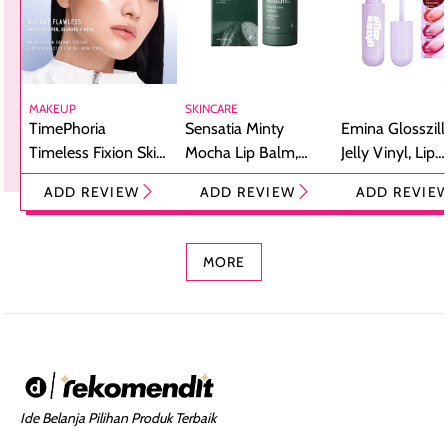
MAKEUP
SKINCARE
TimePhoria
Sensatia Minty
Emina Glosszill
Timeless Fixion Skin
Mocha Lip Balm,
Jelly Vinyl, Lip
Tint Stick,
Pelembap Bibir
Cream Glossy
ADD REVIEW
ADD REVIEW
ADD REVIE
Foundation dan
dengan Aroma
Ringan dengan 
Concealer 2-in-1
Cokelat
Bibir Plumpy
MORE
Ide Belanja Pilihan Produk Terbaik