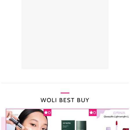
WOLI BEST BUY
0
0