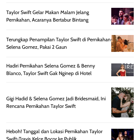
sebelum maupun
tampak lebih
bulan tapi ker
Taylor Swift Gelar Makan Malam Jelang
setelah
cerah, namun
bersihnya mu
Pernikahan, Acaranya Bertabur Bintang
beraktivitas di luar
hasilnya tetap
ku
ruangan. Selain
dapat berbeda
memberikan
pada setiap jenis
Terungkap Penampilan Taylor Swift di Pernikahan
aroma pada
kulit. Produk ini
Selena Gomez, Pakai 2 Gaun
rambut, produk ini
mengandung
juga membantu
Amino dan
Hadiri Pernikahan Selena Gomez & Benny
rambut terasa
Vitamin C, serta
Blanco, Taylor Swift Gak Nginep di Hotel
lebih halus dan
dilengkapi SPF 35
mudah diatur
PA+++ untuk
setelah
membantu
diaplikasikan.
melindungi kulit
Gigi Hadid & Selena Gomez Jadi Bridesmaid, Ini
Kemasannya
dari paparan sinar
Rencana Pernikahan Taylor Swift
praktis dengan
UV saat
botol spray yang
beraktivitas di
mudah digunakan
siang hari.
Heboh! Tanggal dan Lokasi Pernikahan Taylor
dan cukup ringkas
Meskipun begitu,
Swift-Travis Kelce Bocor ke Publik