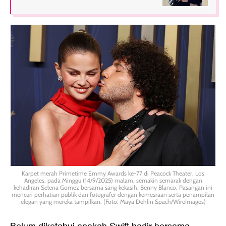
Karpet merah Primetime Emmy Awards ke-77 di Peacock Theater, Los
Angeles, pada Minggu (14/9/2025) malam, semakin semarak dengan
kehadiran Selena Gomez bersama sang kekasih, Benny Blanco. Pasangan ini
mencuri perhatian publik dan fotografer dengan kemesraan serta penampilan
elegan yang mereka tampilkan. (Foto: Maya Dehlin Spach/WireImages)