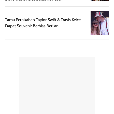
untuk dibawa saat
sunscreen tetap
bepergian.
perlu diaplikasikan
Semprotan yang
ulang sesuai
dihasilkan juga
kebutuhan agar
Tamu Pernikahan Taylor Swift & Travis Kelce
merata sehingga
perlindungannya
Dapat Souvenir Berhias Berlian
memudahkan
tetap optimal.
pengaplikasian
Karena baru
tanpa membuat
pertama kali
rambut terasa
mencoba, review
berat. Perlu
ini berfokus pada
diingat bahwa
kesan awal
ketahanan aroma
penggunaan.
dapat berbeda
Penilaian
pada setiap orang,
mengenai
tergantung jenis
performa dalam
rambut, aktivitas,
jangka panjang,
dan kondisi
seperti
lingkungan.
kenyamanan
Namun, dari
setelah