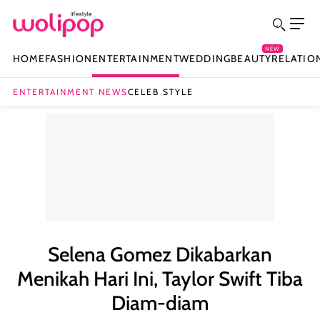
NEW
HOME
FASHION
ENTERTAINMENT
WEDDING
BEAUTY
RELATIO
ENTERTAINMENT NEWS
CELEB STYLE
Selena Gomez Dikabarkan
Menikah Hari Ini, Taylor Swift Tiba
Diam-diam