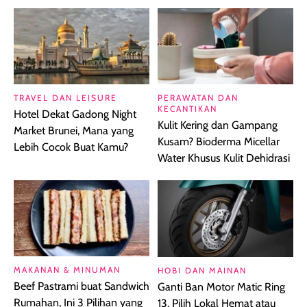
TRAVEL DAN LEISURE
PERAWATAN DAN
KECANTIKAN
Hotel Dekat Gadong Night
Kulit Kering dan Gampang
Market Brunei, Mana yang
Kusam? Bioderma Micellar
Lebih Cocok Buat Kamu?
Water Khusus Kulit Dehidrasi
MAKANAN & MINUMAN
HOBI DAN MAINAN
Beef Pastrami buat Sandwich
Ganti Ban Motor Matic Ring
Rumahan, Ini 3 Pilihan yang
13, Pilih Lokal Hemat atau