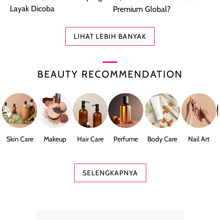
Layak Dicoba
Premium Global?
LIHAT LEBIH BANYAK
BEAUTY RECOMMENDATION
Skin Care
Makeup
Hair Care
Perfume
Body Care
Nail Art
SELENGKAPNYA