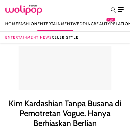
NEW
HOME
FASHION
ENTERTAINMENT
WEDDING
BEAUTY
RELATIO
ENTERTAINMENT NEWS
CELEB STYLE
Kim Kardashian Tanpa Busana di
Pemotretan Vogue, Hanya
Berhiaskan Berlian