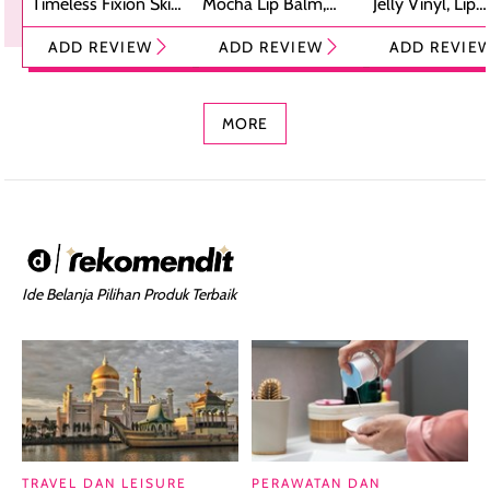
Timeless Fixion Skin
Mocha Lip Balm,
Jelly Vinyl, Lip
Tint Stick,
Pelembap Bibir
Cream Glossy
ADD REVIEW
ADD REVIEW
ADD REVIE
Foundation dan
dengan Aroma
Ringan dengan 
Concealer 2-in-1
Cokelat
Bibir Plumpy
MORE
Ide Belanja Pilihan Produk Terbaik
TRAVEL DAN LEISURE
PERAWATAN DAN