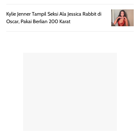
tanpa membuat
pertama kali
Kylie Jenner Tampil Seksi Ala Jessica Rabbit di
rambut terasa
mencoba, review
Oscar, Pakai Berlian 200 Karat
berat. Perlu
ini berfokus pada
diingat bahwa
kesan awal
ketahanan aroma
penggunaan.
dapat berbeda
Penilaian
pada setiap orang,
mengenai
tergantung jenis
performa dalam
rambut, aktivitas,
jangka panjang,
dan kondisi
seperti
lingkungan.
kenyamanan
Namun, dari
setelah
pengalaman
pemakaian rutin
penggunaan
atau
hingga repurchase
kecocokannya
beberapa kali,
pada berbagai
performanya
kondisi kulit,
terasa cukup
masih