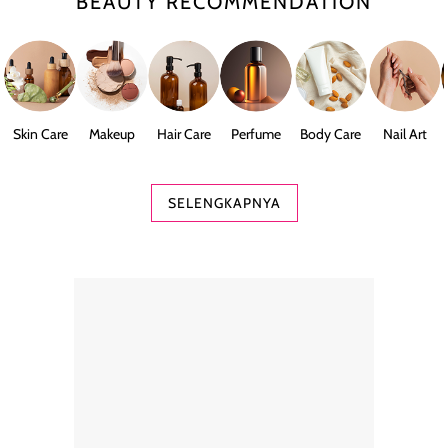
BEAUTY RECOMMENDATION
Skin Care
Makeup
Hair Care
Perfume
Body Care
Nail Art
SELENGKAPNYA