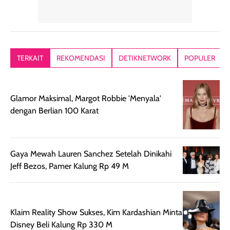
memiliki aroma
teksturnya terasa
jadi nyaman gi
yang lembut dan
ringan dan mudah
Packagingnya 
memberikan
diratakan di kulit.
plastik tutup ul
kesan rambut
Produk juga
mutul botolny
lebih segar
memberikan hasil
meruncing jadi
TERKAIT
REKOMENDASI
DETIKNETWORK
POPULER
setelah
akhir yang
pas buat nakar
digunakan.
nyaman tanpa
sunscreennya.
Wanginya tidak
terasa lengket
terus udah SP
Glamor Maksimal, Margot Robbie 'Menyala'
terasa berlebihan
berlebihan. Varian
40 yang pasti
dengan Berlian 100 Karat
sehingga tetap
Bright Glow
cocok dipakai 
nyaman dipakai
memberikan efek
aktifitas outdo
untuk aktivitas
akhir yang
juga. baru
harian, baik
membuat kulit
pemakaaian 6
Gaya Mewah Lauren Sanchez Setelah Dinikahi
sebelum maupun
tampak lebih
bulan tapi ker
Jeff Bezos, Pamer Kalung Rp 49 M
setelah
cerah, namun
bersihnya mu
beraktivitas di luar
hasilnya tetap
ku
ruangan. Selain
dapat berbeda
Klaim Reality Show Sukses, Kim Kardashian Minta
memberikan
pada setiap jenis
Disney Beli Kalung Rp 330 M
aroma pada
kulit. Produk ini