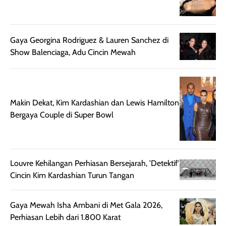
rambut, produk ini
mengandung
juga membantu
Amino dan
rambut terasa
Vitamin C, serta
Gaya Georgina Rodriguez & Lauren Sanchez di
lebih halus dan
dilengkapi SPF 35
Show Balenciaga, Adu Cincin Mewah
mudah diatur
PA+++ untuk
setelah
membantu
diaplikasikan.
melindungi kulit
Kemasannya
dari paparan sinar
Makin Dekat, Kim Kardashian dan Lewis Hamilton
praktis dengan
UV saat
Bergaya Couple di Super Bowl
botol spray yang
beraktivitas di
mudah digunakan
siang hari.
dan cukup ringkas
Meskipun begitu,
untuk dibawa saat
sunscreen tetap
Louvre Kehilangan Perhiasan Bersejarah, 'Detektif'
bepergian.
perlu diaplikasikan
Cincin Kim Kardashian Turun Tangan
Semprotan yang
ulang sesuai
dihasilkan juga
kebutuhan agar
merata sehingga
perlindungannya
Gaya Mewah Isha Ambani di Met Gala 2026,
memudahkan
tetap optimal.
Perhiasan Lebih dari 1.800 Karat
pengaplikasian
Karena baru