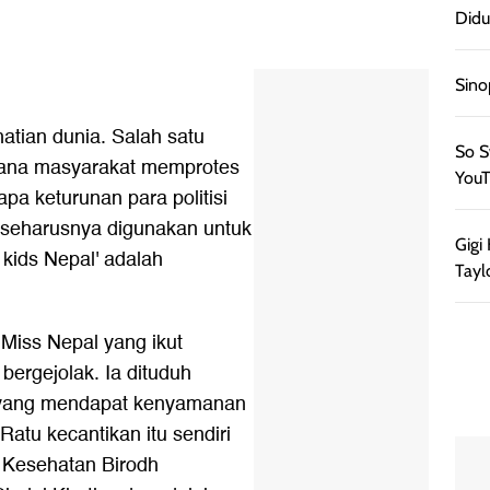
Didu
Sino
atian dunia. Salah satu
So S
mana masyarakat memprotes
YouT
pa keturunan para politisi
 seharusnya digunakan untuk
Gigi
 kids Nepal' adalah
Tayl
Miss Nepal yang ikut
bergejolak. Ia dituduh
l' yang mendapat kenyamanan
Ratu kecantikan itu sendiri
 Kesehatan Birodh