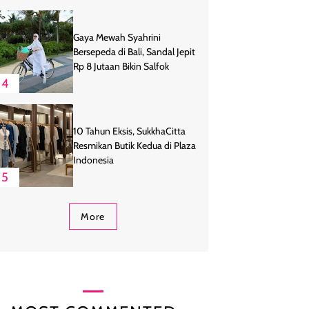
Gaya Mewah Syahrini
Bersepeda di Bali, Sandal Jepit
Rp 8 Jutaan Bikin Salfok
4
10 Tahun Eksis, SukkhaCitta
Resmikan Butik Kedua di Plaza
Indonesia
5
More