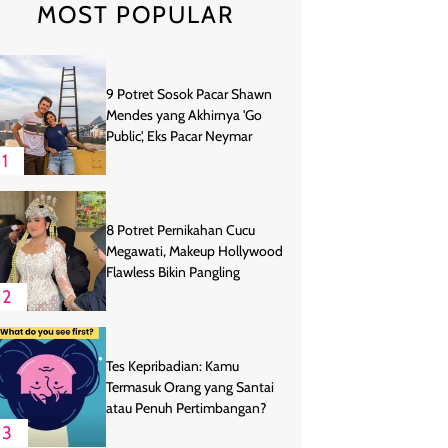
MOST POPULAR
9 Potret Sosok Pacar Shawn
Mendes yang Akhirnya 'Go
Public', Eks Pacar Neymar
1
8 Potret Pernikahan Cucu
Megawati, Makeup Hollywood
Flawless Bikin Pangling
2
Tes Kepribadian: Kamu
Termasuk Orang yang Santai
atau Penuh Pertimbangan?
3