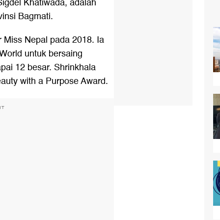
igdel Khatiwada, adalah
insi Bagmati.
r Miss Nepal pada 2018. Ia
 World untuk bersaing
pai 12 besar. Shrinkhala
uty with a Purpose Award.
NT