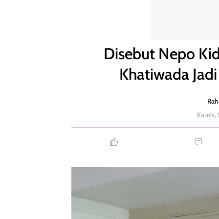
Disebut Nepo Kids, Miss Nepal Shrinkhala Khatiwa
Disebut Nepo Kid
Khatiwada Jad
Rah
Kamis, 