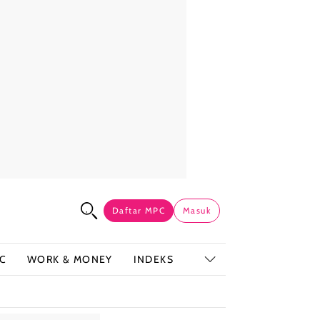
Daftar MPC
Masuk
C
WORK & MONEY
INDEKS