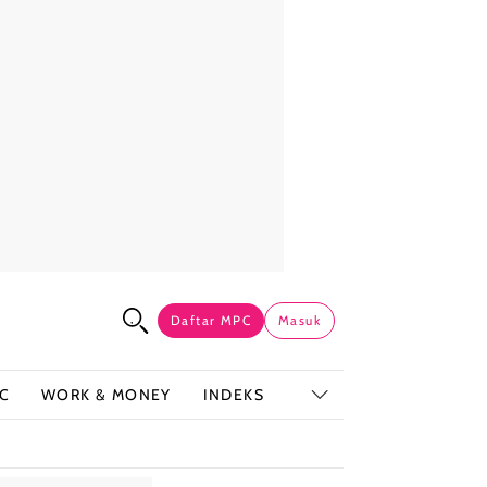
Daftar MPC
Masuk
C
WORK & MONEY
INDEKS