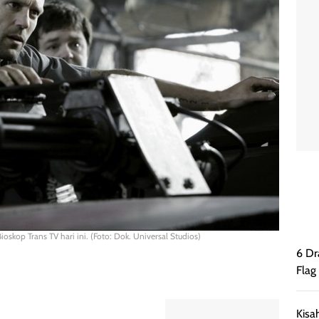
ioskop Trans TV hari ini. (Foto: Dok. Universal Studios)
6 Dr
Flag
Kisa